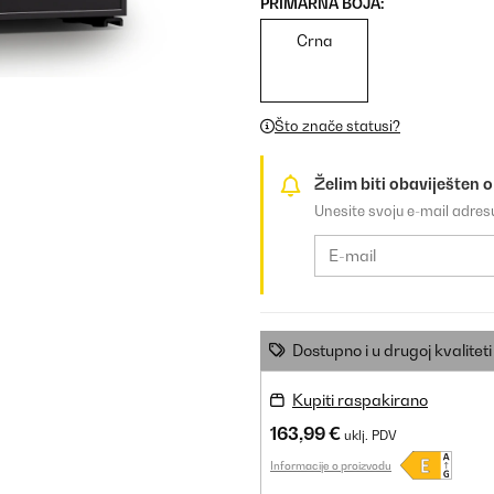
PRIMARNA BOJA:
Crna
Što znače statusi?
Želim biti obaviješten 
Unesite svoju e-mail adre
Dostupno i u drugoj kvaliteti
Kupiti raspakirano
163,99 €
uklj. PDV
Informacije o proizvodu