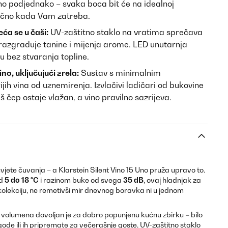
vino podjednako – svaka boca bit će na idealnoj
točno kada Vam zatreba.
eća se u čaši:
UV-zaštitno staklo na vratima sprečava
 razgrađuje tanine i mijenja arome. LED unutarnja
ju bez stvaranja topline.
o, uključujući zrela:
Sustav s minimalnim
jih vina od uznemirenja. Izvlačivi ladičari od bukovine
 čep ostaje vlažan, a vino pravilno sazrijeva.
jete čuvanja – a Klarstein Silent Vino 15 Uno pruža upravo to.
od
5 do 18 °C
i razinom buke od svega
35 dB
, ovaj hladnjak za
kolekciju, ne remetivši mir dnevnog boravka ni u jednom
volumena dovoljan je za dobro popunjenu kućnu zbirku – bilo
de ili ih pripremate za večerašnje goste. UV-zaštitno staklo