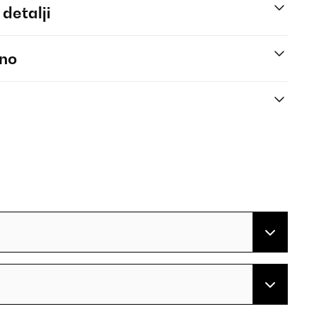
 detalji
eno