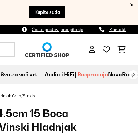
Kupite sada
Često postavljana pitanja
Kontakt
Sve za vaš vrt
Audio i HiFi
Rasprodaja
Novo
Raspa
adnjak Crna/Staklo
34.5cm 15 Boca
Vinski Hladnjak