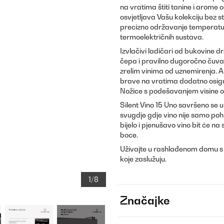
na vratima štiti tanine i arome 
osvjetljava Vašu kolekciju bez 
precizno održavanje temperatur
termoelektričnih sustava.
Izvlačivi ladičari od bukovine 
čepa i pravilno dugoročno čuvan
zrelim vinima od uznemirenja. Akti
brave na vratima dodatno osigur
Nožice s podešavanjem visine os
Silent Vino 15 Uno savršeno se u
svugdje gdje vino nije samo poh
bijelo i pjenušavo vino bit će n
boce.
Uživajte u rashlađenom domu s Kl
koje zaslužuju.
1/8
Značajke