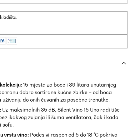
kladištu.
kolekciju:
15 mjesta za boce i 39 litara unutarnjeg
hranu dobro sortirane kućne zbirke – od boca
uživanju do onih čuvanih za posebne trenutke.
:
Uz maksimalnih 35 dB, Silent Vino 15 Uno radi tiše
z ikakvog zujanja ili šuma ventilatora, čak i kada
i sofu.
 vrstu vina:
Podesivi raspon od 5 do 18 °C pokriva