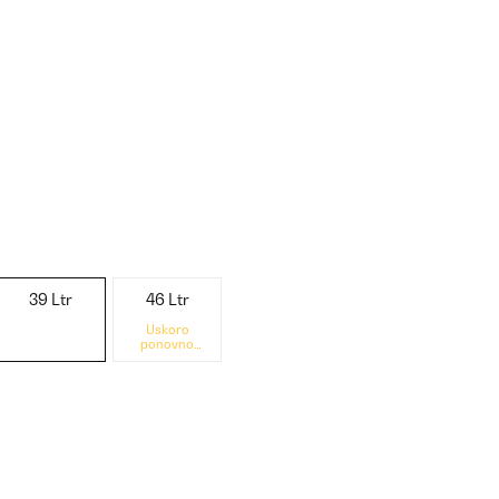
39 Ltr
46 Ltr
Uskoro
ponovno
dostupno