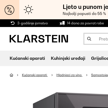
Ljeto u punom j
Najbolji popusti do 55 %
3-godišnje jamstvo
14 dana za povrat robe
Kućanski aparati
Kuhinjski uređaji
Grijalic
Kućanski aparati
Hladnjaci za vino
Samostojeći