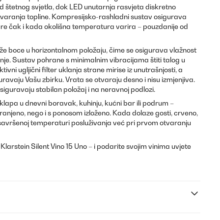
od štetnog svjetla, dok LED unutarnja rasvjeta diskretno
stvaranja topline. Kompresijsko-rashladni sustav osigurava
e čak i kada okolišna temperatura varira – pouzdanije od
drže boce u horizontalnom položaju, čime se osigurava vlažnost
je. Sustav pohrane s minimalnim vibracijama štiti talog u
vni ugljični filter uklanja strane mirise iz unutrašnjosti, a
avaju Vašu zbirku. Vrata se otvaraju desno i nisu izmjenjiva.
iguravaju stabilan položaj i na neravnoj podlozi.
klapa u dnevni boravak, kuhinju, kućni bar ili podrum –
ranjeno, nego i s ponosom izloženo. Kada dolaze gosti, crveno,
a savršenoj temperaturi posluživanja već pri prvom otvaranju
arstein Silent Vino 15 Uno – i podarite svojim vinima uvjete