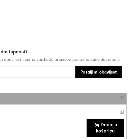
o dostupnosti
su i obavijestit ćemo vas kada proizvod ponovno bude dostupan.
Pošalji mi obavijest
Dodaj u
košaricu