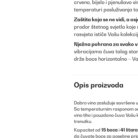
crveno, bijelo i pjenušavo 
temperaturi posluživanja 
Zaštita koja se ne vidi, a osj
prodor štetnog svjetla koje
rasvjeta ističe Vašu kolekci
Nježna pohrana za svako vin
vibracijama čuva talog stari
drže boce horizontalno – Vaš
Opis proizvoda
Dobro vino zaslužuje savršene uv
Sa temperaturnim rasponom 
vino tiho i pouzdano čuva Vašu 
trenutku.
Kapacitet od
15 boca
i
41 litara
da čuvate boce za posebne prigo