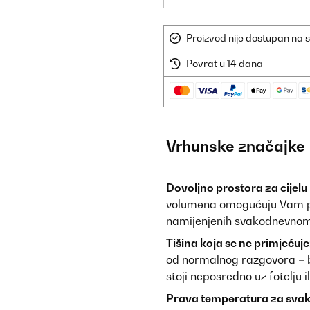
Proizvod nije dostupan na s
Povrat u 14 dana
Vrhunske značajke
Dovoljno prostora za cijelu 
volumena omogućuju Vam po
namijenjenih svakodnevnom 
Tišina koja se ne primjećuje
od normalnog razgovora – be
stoji neposredno uz fotelju il
Prava temperatura za svaku