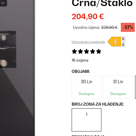
Crna/Staklo
204,90 €
-37%
Uvodna cijena:
329,90 €
Informacije o proizvodu
16 ocjene
OBUJAM:
30 Ltr
31 Ltr
Dostupno
Dostupno
BROJ ZONA ZA HLAĐENJE:
1