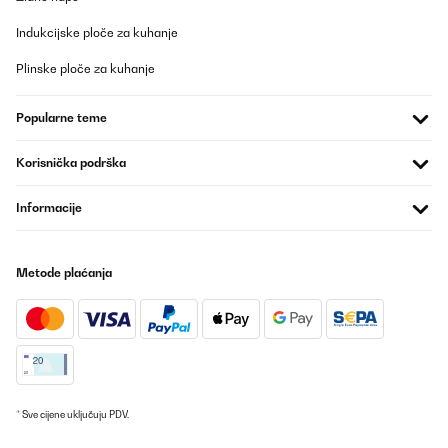
30/01/2025
Indukcijske ploče za kuhanje
Excelente vinoteca.
Plinske ploče za kuhanje
Usuario/a de amazon
Popularne teme
Prevedi
Korisnička podrška
POTVRĐENI PREGLED
26/01/2025
Informacije
Genau wie beschrieben
Metode plaćanja
Amazon-Benutzer
Prevedi
POTVRĐENI PREGLED
10/01/2025
Un ottimo prodotto forse il migliore per qualità prezzo
* Sve cijene uključuju PDV.