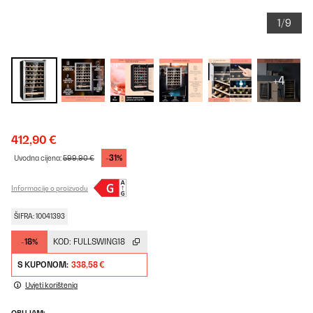
1/9
+4
412,90 €
-31%
Uvodna cijena:
599,90 €
Informacije o proizvodu
ŠIFRA: 10041393
-18%
KOD:
FULLSWING18
S KUPONOM:
338,58 €
Uvjeti korištenja