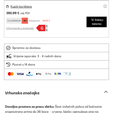
Kupiti korišteno
350,99 €
uklj. PDV
Dodaj u
FULLSWING18
-18%
S kuponom:
287,81 €
košaricu
Informacije o proizvodu
Spremno za dostavu
Vrijeme isporuke: 3 - 4 radnih dana
Povrat u 14 dana
Vrhunske značajke
Dovoljno prostora za pravu zbirku:
Šest izvlačnih polica od bukovine
organizirano prima do 36 boce – crvena, bijela i pjenušava vina na