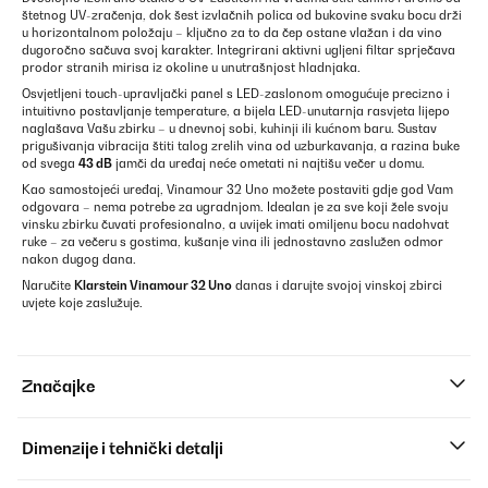
štetnog UV-zračenja, dok šest izvlačnih polica od bukovine svaku bocu drži
u horizontalnom položaju – ključno za to da čep ostane vlažan i da vino
dugoročno sačuva svoj karakter. Integrirani aktivni ugljeni filtar sprječava
prodor stranih mirisa iz okoline u unutrašnjost hladnjaka.
Osvjetljeni touch-upravljački panel s LED-zaslonom omogućuje precizno i
intuitivno postavljanje temperature, a bijela LED-unutarnja rasvjeta lijepo
naglašava Vašu zbirku – u dnevnoj sobi, kuhinji ili kućnom baru. Sustav
prigušivanja vibracija štiti talog zrelih vina od uzburkavanja, a razina buke
od svega
43 dB
jamči da uređaj neće ometati ni najtišu večer u domu.
Kao samostojeći uređaj, Vinamour 32 Uno možete postaviti gdje god Vam
odgovara – nema potrebe za ugradnjom. Idealan je za sve koji žele svoju
vinsku zbirku čuvati profesionalno, a uvijek imati omiljenu bocu nadohvat
ruke – za večeru s gostima, kušanje vina ili jednostavno zaslužen odmor
nakon dugog dana.
Naručite
Klarstein Vinamour 32 Uno
danas i darujte svojoj vinskoj zbirci
uvjete koje zaslužuje.
Značajke
Dimenzije i tehnički detalji