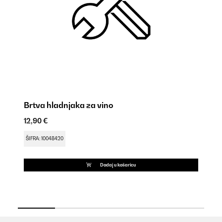
Brtva hladnjaka za vino
Ovjes
1
ica
12,90 €
9,
ŠIFRA: 10048420
ŠI
Dodaj u košaricu