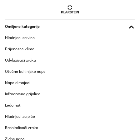
Prevedi
POTVRĐENI PREGLED
Omiljene kategorije
18/06/2025
Hladnjaci za vino
Fonctionne très bien très belle pratique
Prijenosne klime
Utilisateur d'Amazon
Odvlaživači zraka
Prevedi
Otočne kuhinjske nape
POTVRĐENI PREGLED
Nape dimnjaci
24/03/2025
Infracrvene grijalice
Eccellente cantinetta per vini, bella e funzionale, consigliata, 40
bottiglie stanno anche larghe.
Ledomati
Utente Amazon
Hladnjaci za piće
Prevedi
Rashlađivači zraka
POTVRĐENI PREGLED
Zidne nape