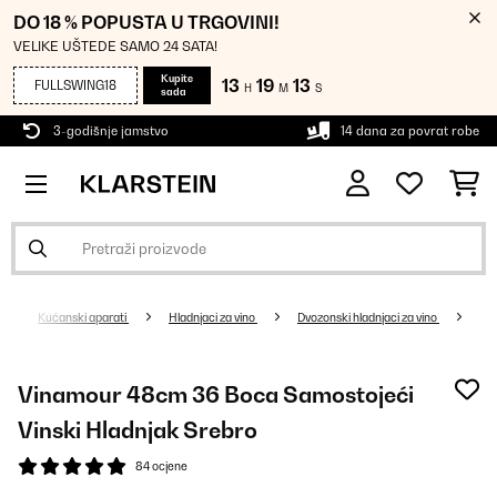
DO 18 % POPUSTA U TRGOVINI!
VELIKE UŠTEDE SAMO 24 SATA!
Kupite
13
19
12
FULLSWING18
H
M
S
sada
3-godišnje jamstvo
14 dana za povrat robe
Kućanski aparati
Hladnjaci za vino
Dvozonski hladnjaci za vino
Vinamour 48cm 36 Boca Samostojeći
Vinski Hladnjak Srebro
84 ocjene