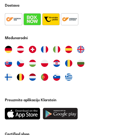
Utente Amazon
Dostava
Prevedi
POTVRĐENI PREGLED
27/12/2024
Međunarodni
Acquistata anni fa’, ancora funziona, sostituito un piccolo
fusibile!
Utente Amazon
Prevedi
POTVRĐENI PREGLED
18/12/2024
La cantinetta è molto silenziosa, e sicuramente questo è il suo
Preuzmite aplikaciju Klarstein
punto di forza. Ci stanno 12 bottiglie di tipo bordolese, ma non
da riesling perché sarebbero troppo lunghe. Non ho provato le
bottiglie da spumante ma per farlo bisognerebbe sollevare un
ripiano e quindi il numero degli spazi si ridurrebbe.
Utente Amazon
Certified shop