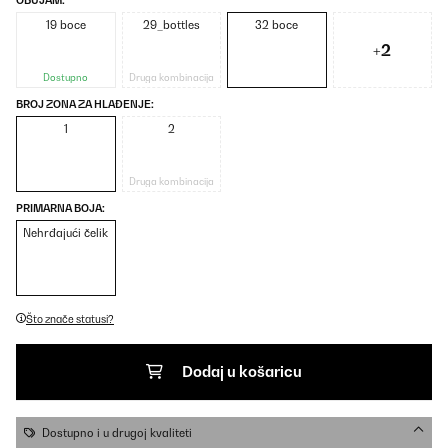
OBUJAM:
19 boce
29_bottles
32 boce
+2
Dostupno
Druga kombinacija
BROJ ZONA ZA HLAĐENJE:
1
2
Druga kombinacija
PRIMARNA BOJA:
Nehrđajući čelik
Što znače statusi?
Dodaj u košaricu
Dostupno i u drugoj kvaliteti