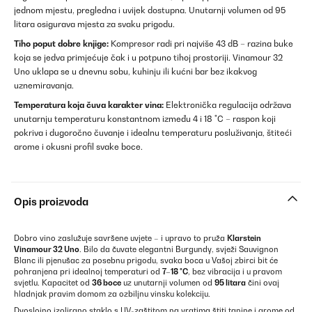
jednom mjestu, pregledna i uvijek dostupna. Unutarnji volumen od 95
litara osigurava mjesta za svaku prigodu.
Tiho poput dobre knjige:
Kompresor radi pri najviše 43 dB – razina buke
koja se jedva primjećuje čak i u potpuno tihoj prostoriji. Vinamour 32
Uno uklapa se u dnevnu sobu, kuhinju ili kućni bar bez ikakvog
uznemiravanja.
Temperatura koja čuva karakter vina:
Elektronička regulacija održava
unutarnju temperaturu konstantnom između 4 i 18 °C – raspon koji
pokriva i dugoročno čuvanje i idealnu temperaturu posluživanja, štiteći
arome i okusni profil svake boce.
Opis proizvoda
Dobro vino zaslužuje savršene uvjete – i upravo to pruža
Klarstein
Vinamour 32 Uno
. Bilo da čuvate elegantni Burgundy, svježi Sauvignon
Blanc ili pjenušac za posebnu prigodu, svaka boca u Vašoj zbirci bit će
pohranjena pri idealnoj temperaturi od
7–18 °C
, bez vibracija i u pravom
svjetlu. Kapacitet od
36 boce
uz unutarnji volumen od
95 litara
čini ovaj
hladnjak pravim domom za ozbiljnu vinsku kolekciju.
Dvoslojno izolirano staklo s UV-zaštitom na vratima štiti tanine i arome od