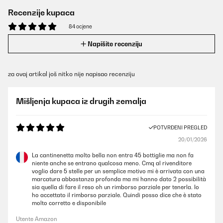
Recenzije kupaca
84 ocjene
Napišite recenziju
za ovaj artikal još nitko nije napisao recenziju
Mišljenja kupaca iz drugih zemalja
POTVRĐENI PREGLED
20/01/2026
La cantinenetta molto bella non entra 45 bottiglie ma non fa
niente anche se entrano qualcosa meno. Cmq al rivenditore
voglio dare 5 stelle per un semplice motivo mi è arrivata con una
marcatura abbastanza profonda ma mi hanno dato 2 possibilità
sia quella di fare il reso oh un rimborso parziale per tenerla. Io
ho accettato il rimborso parziale. Quindi posso dice che è stato
molto corretto e disponibile
Utente Amazon