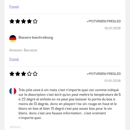
Prevedi
POTVRĐENI PREGLED
18/01/2026
Bessere beschreibung
Amazon-Benutzer
Prevedi
POTVRĐENI PREGLED
01/01/2026
Très jolie cave à vin mais c’est n’importe quoi car comme indiqué
sur la description c’est écrit qu’on peut mettre la température de 5
à 22 degré et enfaite on ne peut pas baisser la partie du bas à
moins de 13 degrés, donc en plaçant t’es vin rouge en haut et le
blanc en bas et bien 13 degré c’est pas assez bas pour le vin
blanc, donc c’est une fausse information , c’est vraiment
n’importe quoi.
Jérémy