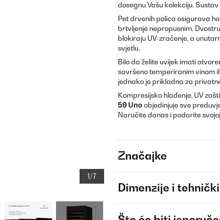
dosegnu Vašu kolekciju. Sustav z
Pet drvenih polica osigurava ho
brtvljenje nepropusnim. Dvostru
blokiraju UV-zračenje, a unutar
svjetlu.
Bilo da želite uvijek imati otvo
savršeno temperiranim vinom ili
jednako je prikladna za privatn
Kompresijsko hlađenje, UV zaštit
59 Uno
objedinjuje sve preduvj
Naručite danas i podarite svojoj 
Značajke
1/7
Dimenzije i tehnički
Što će biti isporuč