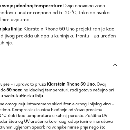
a svojoj idealnoj temperaturi:
Dvije neovisne zone
odesiti unutar raspona od 5–20 °C, tako da svaka
lnim uvjetima.
sku liniju:
Klarstein Rhone 59 Uno projektiran je kao
idljivog prekida uklapa u kuhinjsku frontu – za uređen
uhinje.
vjete – i upravo to pruža
Klarstein Rhone 59 Uno
. Ovaj
 do
59 boca
na idealnoj temperaturi, radi gotovo nečujno pri
u svaku kuhinjsku liniju.
e omogućuju istovremeno skladištenje crnog i bijelog vina –
jetima. Kompresijski sustav hlađenja održava preciznu
°C, čak i kad temperatura u kuhinji poraste. Zaštitno UV
odor štetnog UV-zračenja koje razgrađuje tanine i narušava
aktivnim ugljenom apsorbira vanjske mirise prije nego što