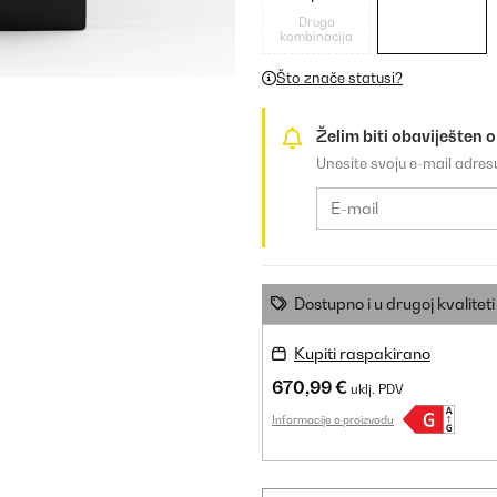
Druga
kombinacija
Što znače statusi?
Želim biti obaviješten 
Unesite svoju e-mail adre
Dostupno i u drugoj kvaliteti
Kupiti raspakirano
670,99 €
uklj. PDV
Informacije o proizvodu