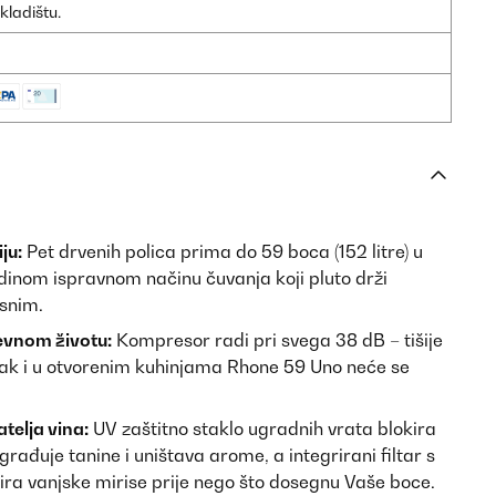
kladištu.
ju:
Pet drvenih polica prima do 59 boca (152 litre) u
dinom ispravnom načinu čuvanja koji pluto drži
usnim.
evnom životu:
Kompresor radi pri svega 38 dB – tišije
ak i u otvorenim kuhinjama Rhone 59 Uno neće se
atelja vina:
UV zaštitno staklo ugradnih vrata blokira
rađuje tanine i uništava arome, a integrirani filtar s
ira vanjske mirise prije nego što dosegnu Vaše boce.