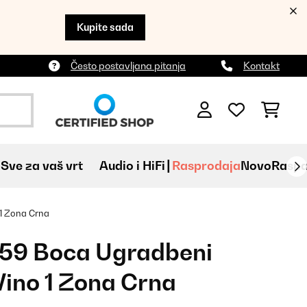
Kupite sada
Često postavljana pitanja
Kontakt
Sve za vaš vrt
Audio i HiFi
Rasprodaja
Novo
Raspa
1 Zona Crna
59 Boca Ugradbeni
Vino 1 Zona Crna