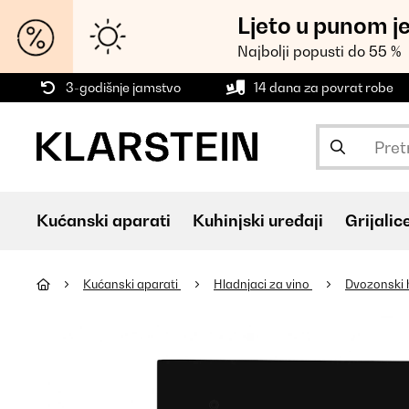
Ljeto u punom j
Najbolji popusti do 55 %
3-godišnje jamstvo
14 dana za povrat robe
Kućanski aparati
Kuhinjski uređaji
Grijalic
Kućanski aparati
Hladnjaci za vino
Dvozonski 