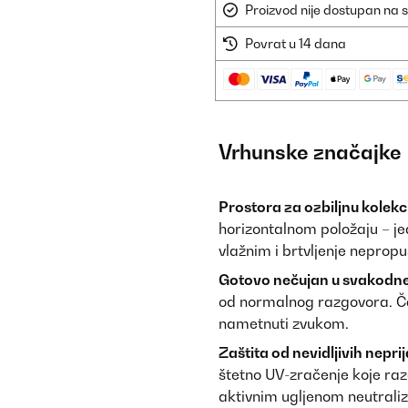
Proizvod nije dostupan na s
Povrat u 14 dana
Vrhunske značajke
Prostora za ozbiljnu kolekci
horizontalnom položaju – je
vlažnim i brtvljenje neprop
Gotovo nečujan u svakodn
od normalnog razgovora. Č
nametnuti zvukom.
Zaštita od nevidljivih neprij
štetno UV-zračenje koje razg
aktivnim ugljenom neutraliz