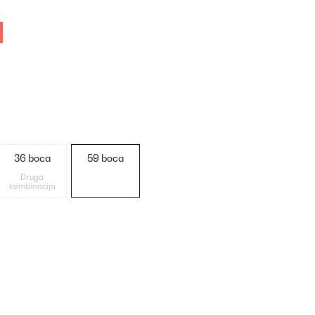
36 boca
59 boca
Druga
kombinacija