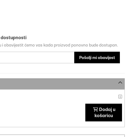
o dostupnosti
su i obavijestit ćemo vas kada proizvod ponovno bude dostupan.
Pošalji mi obavijest
Dodaj u
košaricu