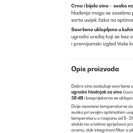
Crno i bijelo vino – svako n
hlađenja mogu se zasebno p
sorta uvijek čeka na optima
Savršeno uklopljeno u kuhinj
ugradni uređaj koji se bez v
i premijumski izgled Vaše k
Opis proizvoda
Dobro vino zaslužuje savršene u
ugradni hladnjak za vino
čuva
38 dB
i besprijekorno se uklapa 
Dvije neovisne temperaturne zon
svako pri svojim optimalnim uv
temperaturu u rasponu od 5–20 
staklo na vratima sprječava pr
aromu, dok integrirani filtar s 