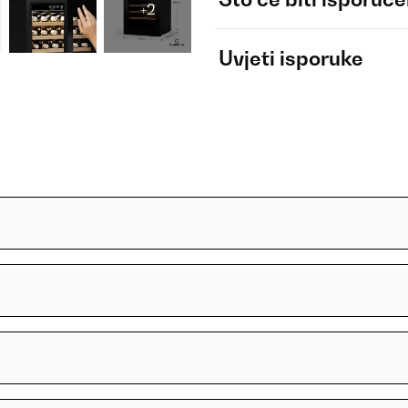
+2
Uvjeti isporuke