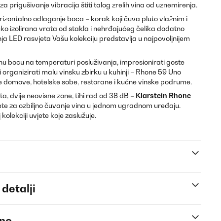
a prigušivanje vibracija štiti talog zrelih vina od uznemirenja.
rizontalno odlaganje boca – korak koji čuva pluto vlažnim i
ko izolirana vrata od stakla i nehrđajućeg čelika dodatno
nja LED rasvjeta Vašu kolekciju predstavlja u najpovoljnijem
renu bocu na temperaturi posluživanja, impresionirati goste
 organizirati malu vinsku zbirku u kuhinji – Rhone 59 Uno
e domove, hotelske sobe, restorane i kućne vinske podrume.
a, dvije neovisne zone, tihi rad od 38 dB –
Klarstein Rhone
ete za ozbiljno čuvanje vina u jednom ugradnom uređaju.
kolekciji uvjete koje zaslužuje.
 detalji
eno