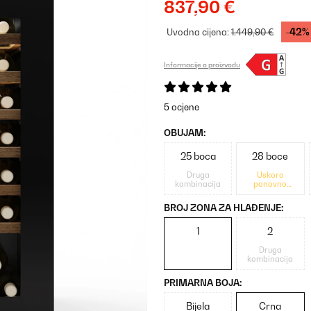
837,90 €
-42%
Uvodna cijena:
1.449,90 €
Informacije o proizvodu
5 ocjene
OBUJAM:
25 boca
28 boce
Druga
Uskoro
kombinacija
ponovno
dostupno
BROJ ZONA ZA HLAĐENJE:
1
2
Druga
kombinacija
PRIMARNA BOJA:
Bijela
Crna