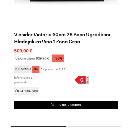
a
Vinsider Victoria 60cm 28 Boca Ugradbeni
R
Hladnjak za Vino 1 Zona Crna
V
509,90 €
58
-38%
Uvodna cijena:
829,90 €
Uv
FULLSWING18
-18%
S kuponom:
418,12 €
FU
Informacije o
Inf
proizvodu
pro
ŠIFRA: 10046200
ŠI
Dodaj u košaricu