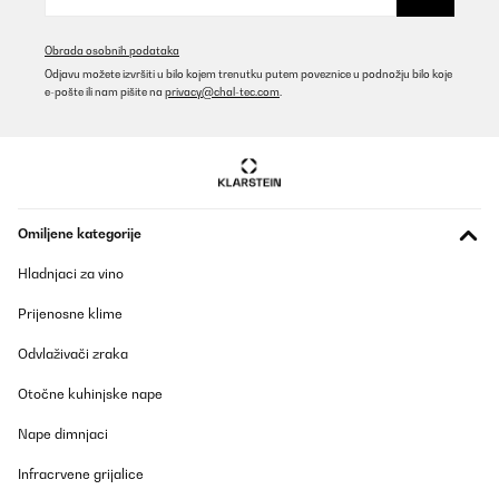
Obrada osobnih podataka
Odjavu možete izvršiti u bilo kojem trenutku putem poveznice u podnožju bilo koje
e-pošte ili nam pišite na
privacy@chal-tec.com
.
Omiljene kategorije
Hladnjaci za vino
Prijenosne klime
Odvlaživači zraka
Otočne kuhinjske nape
Nape dimnjaci
Infracrvene grijalice