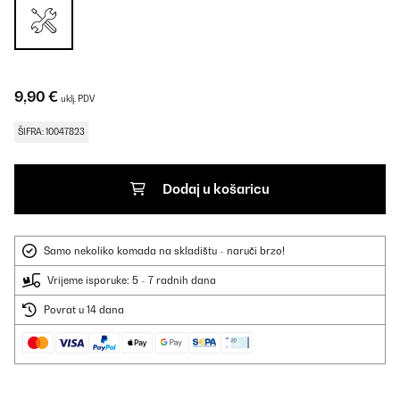
9,90 €
uklj. PDV
ŠIFRA: 10047823
Dodaj u košaricu
Samo nekoliko komada na skladištu - naruči brzo!
Vrijeme isporuke: 5 - 7 radnih dana
Povrat u 14 dana