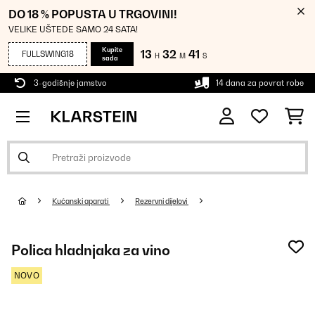
DO 18 % POPUSTA U TRGOVINI!
VELIKE UŠTEDE SAMO 24 SATA!
Kupite
13
32
39
FULLSWING18
H
M
S
sada
3-godišnje jamstvo
14 dana za povrat robe
Kućanski aparati
Rezervni dijelovi
Polica hladnjaka za vino
NOVO