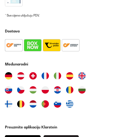
Utilisateur d'Amazon
Prevedi
* Sve cijene uključuju PDV.
POTVRĐENI PREGLED
Dostava
11/03/2025
Muy silenciosa
Usuario/a de amazon
Međunarodni
Prevedi
POTVRĐENI PREGLED
04/01/2025
Marca non molto conosciuta (l’ho comprato per il prezzo ottimo
rispetto alla concorrenza) la possiedo da un bel pò e funziona
egregiamente ed è anche molto silenziosa. Non si presta a
bottiglia molti grandi ma quelle comuni ci entrano
tranquillamente. Lo consiglio.
Preuzmite aplikaciju Klarstein
Utente Amazon