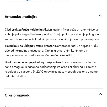
Vrhunske značajke
Čisti zrak za Vašu kolekciju:
Aktivni ugljeni filter veže strane mirise iz
kuhinje prije nego što dosegnu vino. Donja polica posebno je prilagođena
za boce šampanjca, tako da i pjenušava vina imaju svoje pravo mjesto.
Tišina koja se uklapa u svaki prostor:
Kompresor radi uz najviše 41 dB —
tiše od normalnog razgovora. Čak ni u otvorenim kuhinjama ili
blagovaonicama uređaj se zvučno neće primijetiti.
Svako vino na svojoj idealnoj temperaturi:
Dvije neovisne rashladne
zone omogućuju zasebno podešavanje za crna i bijela vina. Precizna
regulacija u rasponu 5–22 °C obavlja se putem touch-zaslona u samo
nekoliko dodira.
Opis proizvoda