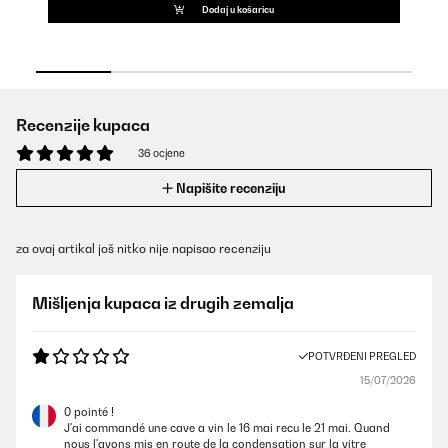
Dodaj u košaricu
Recenzije kupaca
36 ocjene
Napišite recenziju
za ovaj artikal još nitko nije napisao recenziju
Mišljenja kupaca iz drugih zemalja
POTVRĐENI PREGLED
15/07/2026
0 pointé !
J'ai commandé une cave a vin le 16 mai recu le 21 mai. Quand
nous l'avons mis en route de la condensation sur la vitre