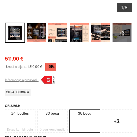
1/8
+3
511,90 €
-61%
Uvodna cijena:
1.319,90 €
Informacije o proizvodu
ŠIFRA: 10038404
OBUJAM:
24_bottles
30 boca
36 boca
+2
Druga kombinacija
Druga kombinacija