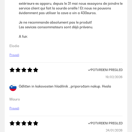
extérieure es apparu, depuis le 31 mai nous essayons de joindre le
service client qui fait la sourde oreille ! Et nous ne pouvons
évidemment pas utiliser la cave a vin a 430euros.
Je ne recommande absolument pas le produit!
Les sevices consommateurs sont déjà prévenu.
A fuir.
Elodie
Prevedi
POTVRĐENI PREGLED
19/02/2026
Odličen in kakovosten hladilnik ..priporočam nakup. Hvala
Mauro
Prevedi
POTVRĐENI PREGLED
24/01/2026