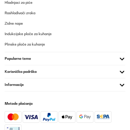
Hladnjaci za piće
31/08/2025
Rashlađivači zraka
Edles Teil, ein optischer hingucker.
Zidne nape
Amazon-Benutzer
Indukcijske ploče za kuhanje
Prevedi
Plinske ploče za kuhanje
POTVRĐENI PREGLED
Popularne teme
03/08/2025
Muito bom
Korisnička podrška
Usuário da Amazon
Informacije
Prevedi
Metode plaćanja
POTVRĐENI PREGLED
15/06/2025
Cave à vin encastrable, format idéal pour installer dans une
cuisine