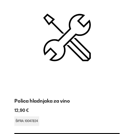
Polica hladnjaka za vino
Ov
12,90 €
18
ŠIFRA: 10047824
ŠI