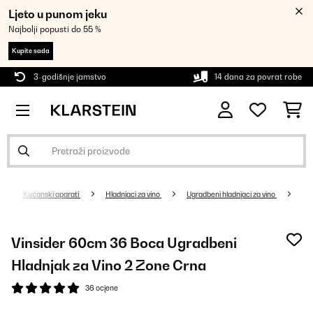
Ljeto u punom jeku
Najbolji popusti do 55 %
Kupite sada
3-godišnje jamstvo
14 dana za povrat robe
Kućanski aparati
Hladnjaci za vino
Ugradbeni hladnjaci za vino
Vinsider 60cm 36 Boca Ugradbeni
Hladnjak za Vino 2 Zone Crna
36 ocjene