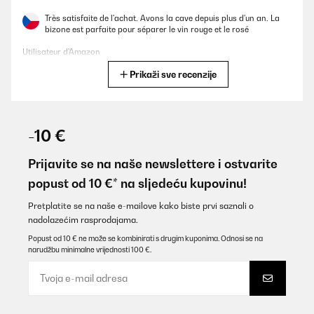
Très satisfaite de l'achat. Avons la cave depuis plus d'un an. La
bizone est parfaite pour séparer le vin rouge et le rosé
Utilisateur d'Amazon
Prikaži sve recenzije
Prevedi
POTVRĐENI PREGLED
04/12/2025
-10 €
An accessory every kitchen should have; it's quiet and the size is
perfect. Excellent, Klarstein!
Prijavite se na naše newslettere i ostvarite
popust od 10 €* na sljedeću kupovinu!
Amazon user
Prevedi
Pretplatite se na naše e-mailove kako biste prvi saznali o
nadolazećim rasprodajama.
Popust od 10 € ne može se kombinirati s drugim kuponima. Odnosi se na
POTVRĐENI PREGLED
narudžbu minimalne vrijednosti 100 €.
03/12/2025
Muito bonito e rapidez na entrega, aconselho este vendedor,
obrigado.
Usuário da Amazon