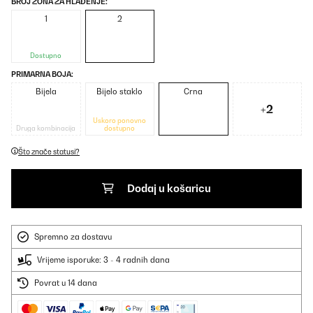
BROJ ZONA ZA HLAĐENJE:
1
2
Dostupno
PRIMARNA BOJA:
Bijela
Bijelo staklo
Crna
+2
Uskoro ponovno
Druga kombinacija
dostupno
Što znače statusi?
Dodaj u košaricu
Spremno za dostavu
Vrijeme isporuke: 3 - 4 radnih dana
Povrat u 14 dana