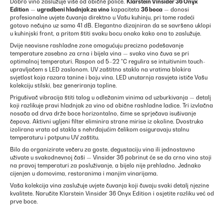
Dobro vino zaslužuje više od obične police.
Klarstein Vinsider 36 Onyx
Edition
—
ugradbeni hladnjak za vino
kapaciteta
36 boca
— donosi
profesionalne uvjete čuvanja direktno u Vašu kuhinju, pri tome radeći
gotovo nečujno uz samo 41 dB. Elegantno dizajniran da se savršeno uklopi
u kuhinjski front, a pritom štiti svaku bocu onako kako ona to zaslužuje.
Dvije neovisne rashladne zone omogućuju precizno podešavanje
temperature zasebno za crna i bijela vina — svako vino čuva se pri
optimalnoj temperaturi. Raspon od 5–22 °C regulira se intuitivnim touch-
upravljačem s LED zaslonom. UV zaštitno staklo na vratima blokira
svjetlost koja razara tanine i boju vina. LED unutarnja rasvjeta ističe Vašu
kolekciju stilski, bez generiranja topline.
Prigušivač vibracija štiti talog u odležanim vinima od uzburkivanja — detalj
koji razlikuje pravi hladnjak za vino od obične rashladne ladice. Tri izvlačna
nosača od drva drže boce horizontalno, čime se sprječava isušivanje
čepova. Aktivni ugljeni filter eliminira strane mirise iz okoline. Dvostruko
izolirana vrata od stakla s nehrđajućim čelikom osiguravaju stalnu
temperaturu i potpunu UV zaštitu.
Bilo da organizirate večeru za goste, degustaciju vina ili jednostavno
uživate u svakodnevnoj čaši — Vinsider 36 pobrinut će se da crno vino stoji
na pravoj temperaturi za posluživanje, a bijelo nije prehladno. Jednako
cijenjen u domovima, restoranima i manjim vinarijama.
Vaša kolekcija vina zaslužuje uvjete čuvanja koji čuvaju svaki detalj njezine
kvalitete. Naručite Klarstein Vinsider 36 Onyx Edition i osjetite razliku već od
prve boce.