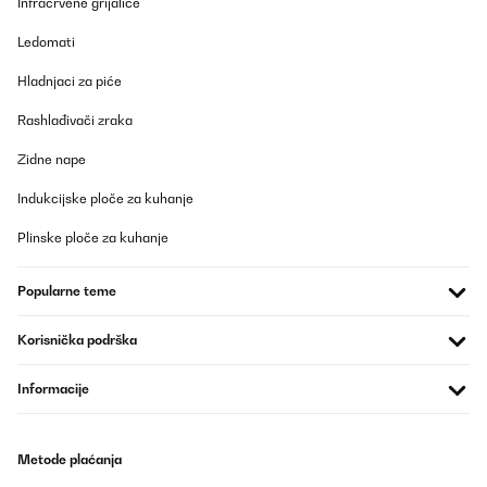
Infracrvene grijalice
Es muy practico y muy estetico
Ledomati
Usuario/a de amazon
Hladnjaci za piće
Prevedi
Rashlađivači zraka
POTVRĐENI PREGLED
Zidne nape
12/10/2024
Indukcijske ploče za kuhanje
In the picture the dimensions are 31W-56L-60H, but in
specifications list 48W. I cannot order, because I’m unsure,
Plinske ploče za kuhanje
though the picture seems to be more logical
Amazon user
Popularne teme
Prevedi
Korisnička podrška
Informacije
Metode plaćanja