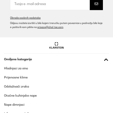
Verhältnismäßig hochpreisig aber schön und gute Qualität
Amazon-Benutzer
Obrada osobnih podataka
Prevedi
Odjavu možete izvršiti u bilo kojem trenutku putem poveznice u podnožju bilo koje
e-pošte ili nam pišite na
privacy@chal-tec.com
.
POTVRĐENI PREGLED
05/01/2025
Ich hatte den Mülleimer im Oktober bestellt und finde ihn mega
schön. Leider klemmt der Deckel und beim Versuch ihn zu öffnen
ging er kaputt. Ich habe dem Kundenservice angeschrieben und
Omiljene kategorije
dieser schickte mit sofort einen Neuen. Den Alten konnte ich
entsorgen. Das nenn ich Kundenservice und freue mich sehr,
Hladnjaci za vino
dass dies so unkompliziert ging. Es wäre auch sehr ärgerlich
gewesen, da er ja nicht ganz billig ist
Prijenosne klime
Amazon-Benutzer
Odvlaživači zraka
Prevedi
Otočne kuhinjske nape
POTVRĐENI PREGLED
Nape dimnjaci
17/12/2024