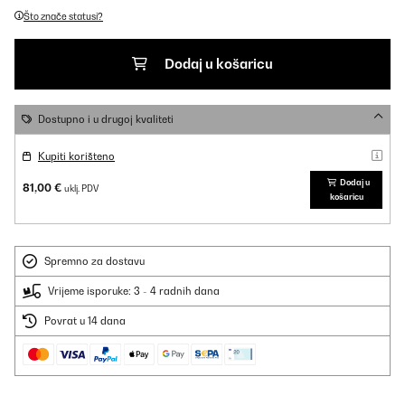
Što znače statusi?
Dodaj u košaricu
Dostupno i u drugoj kvaliteti
Kupiti korišteno
Dodaj u
81,00 €
uklj. PDV
košaricu
Spremno za dostavu
Vrijeme isporuke: 3 - 4 radnih dana
Povrat u 14 dana