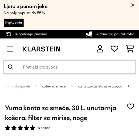
Ljeto u punom jeku
Najbolji popusti do 55 %
Kupite sada
3-godišnje jamstvo
14 dana za povrat robe
Kućanski aparati
Koševi za smeće
Kante za razvrstavanje otpada
Yuma kanta za smeće, 30 L, unutarnja
košara, filter za mirise, noge
8 ocjene