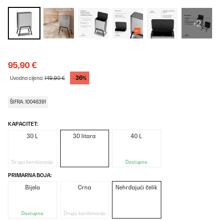
+2
95,90 €
-36%
Uvodna cijena:
149,90 €
ŠIFRA: 10046391
KAPACITET:
30 L
30 litara
40 L
Druga kombinacija
Dostupno
PRIMARNA BOJA:
Bijela
Crna
Nehrđajući čelik
Dostupno
Druga kombinacija