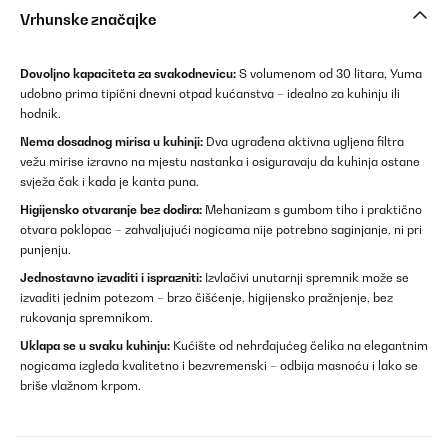
Vrhunske značajke
Dovoljno kapaciteta za svakodnevicu:
S volumenom od 30 litara, Yuma
udobno prima tipični dnevni otpad kućanstva – idealno za kuhinju ili
hodnik.
Nema dosadnog mirisa u kuhinji:
Dva ugrađena aktivna ugljena filtra
vežu mirise izravno na mjestu nastanka i osiguravaju da kuhinja ostane
svježa čak i kada je kanta puna.
Higijensko otvaranje bez dodira:
Mehanizam s gumbom tiho i praktično
otvara poklopac – zahvaljujući nogicama nije potrebno saginjanje, ni pri
punjenju.
Jednostavno izvaditi i isprazniti:
Izvlačivi unutarnji spremnik može se
izvaditi jednim potezom – brzo čišćenje, higijensko pražnjenje, bez
rukovanja spremnikom.
Uklapa se u svaku kuhinju:
Kućište od nehrđajućeg čelika na elegantnim
nogicama izgleda kvalitetno i bezvremenski – odbija masnoću i lako se
briše vlažnom krpom.