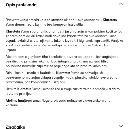
Opis proizvoda
Razvrstavanje smeća koje se stvarno uklapa u svakodnevicu –
Klarstein
Yuma donosi red u kuhinju bez kompromisa u stilu.
Klarstein
Yuma spaja funkcionalnost i jasan dizajn u kompaktno kućište. Sa
zapreminom od 30 litara nudi dovoljno kapaciteta za svakodnevni kućni
otpad. Izvlačivi unutarnji kantu lako je izvaditi i higijenski isprazniti. Vanjsko
kućište od nehrđajućeg čelika odbija masnoću i brzo se čisti vlažnom
krpom.
Mehanizam s gumbom tiho i praktično otvara poklopac – bez saginjanja i
bez diranja prljavim rukama. Dva integrirana aktivna ugljena filtra
pouzdano neutraliziraju mirise prije nego što se prošire kuhinjom.
Bilo u kuhinji, uredu ili hodniku –
Klarstein
Yuma se zahvaljujući
bezvremenom dizajnu uklapa svugdje. Papir, plastika, staklo: sve uredno
razvrstano, bez kompromisa u izgledu.
Uzmite
Klarstein
Yuma i uvedite red u svoje razvrstavanje smeća – a da to
nitko ne primijeti.
Molimo imajte na umu:
Noge proizvoda nalaze se u dvostrukom dnu
kartona.
Značajke