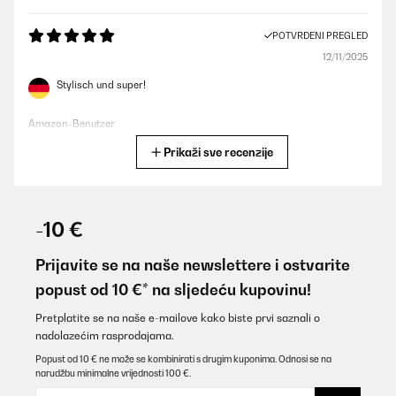
POTVRĐENI PREGLED
12/11/2025
Stylisch und super!
Amazon-Benutzer
Prikaži sve recenzije
Prevedi
POTVRĐENI PREGLED
26/06/2025
-10 €
Bien que ce ne soit qu’une poubelle, celle ci est très esthétique et
passe très bien dans ma cuisine.
Prijavite se na naše newslettere i ostvarite
popust od 10 €* na sljedeću kupovinu!
Utilisateur d'Amazon
Prevedi
Pretplatite se na naše e-mailove kako biste prvi saznali o
nadolazećim rasprodajama.
Popust od 10 € ne može se kombinirati s drugim kuponima. Odnosi se na
POTVRĐENI PREGLED
narudžbu minimalne vrijednosti 100 €.
08/01/2025