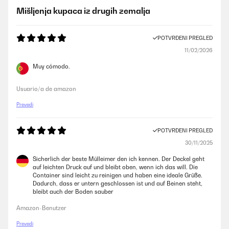
Mišljenja kupaca iz drugih zemalja
POTVRĐENI PREGLED
11/02/2026
Muy cómodo.
Usuario/a de amazon
Prevedi
POTVRĐENI PREGLED
30/11/2025
Sicherlich der beste Mülleimer den ich kennen. Der Deckel geht
auf leichten Druck auf und bleibt oben, wenn ich das will. Die
Container sind leicht zu reinigen und haben eine ideale Grüße.
Dadurch, dass er untern geschlossen ist und auf Beinen steht,
bleibt auch der Boden sauber
Amazon-Benutzer
Prevedi