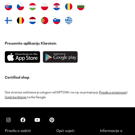
Prevedi
POTVRĐENI PREGLED
11/08/2023
Het filter aangeschaft als reserve en om te wisselen tijdens het
reinigen. Het filter past probleemloos in de Kolbe (KKT) Free 90
(en vast ook in de Free 60).Ontvangen met een klein deukje in het
Preuzmite aplikaciju Klarstein
gaas (Foei, DHL) maar daar zie je bij de Free 90 niets van.Prima
koop, goed betaalbaar en vliegensvlug verzonden (en ontvangen
)
Amazon-gebruiker
Prevedi
Certified shop
Ova stranica zaštićena je uslugom reCAPTCHA i na nju se primjenjuju
Pravila o privatnosti
i
Uvjeti korištenja
tvrtke Google.
Pravila o zaštiti
Opći uvjeti
Informacije o