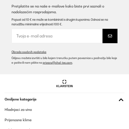
Prevedi
Pretplatite se na naše e-mailove kako biste prvi saznali o
nadolazećim rasprodajama.
POTVRĐENI PREGLED
Popust od 10 € ne može se kombinirati s drugim kuponima. Odnosi se na
narudžbu minimalne vrijednosti 100 €.
23/04/2025
Tool !
Amazon user
Obrada osobnih podataka
Prevedi
Odjavu možete izvršiti u bilo kojem trenutku putem poveznice u podnožju bilo koje
e-pošte ili nam pišite na
privacy@chal-tec.com
.
POTVRĐENI PREGLED
18/04/2025
Alles ok, gerne wieder
Omiljene kategorije
Amazon-Benutzer
Prevedi
Hladnjaci za vino
Prijenosne klime
POTVRĐENI PREGLED