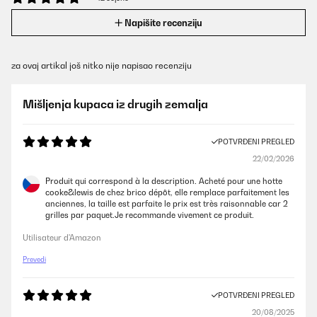
Napišite recenziju
za ovaj artikal još nitko nije napisao recenziju
Mišljenja kupaca iz drugih zemalja
POTVRĐENI PREGLED
22/02/2026
Produit qui correspond à la description. Acheté pour une hotte
cooke&lewis de chez brico dépôt, elle remplace parfaitement les
anciennes, la taille est parfaite le prix est très raisonnable car 2
grilles par paquet.Je recommande vivement ce produit.
Utilisateur d'Amazon
Prevedi
POTVRĐENI PREGLED
20/08/2025