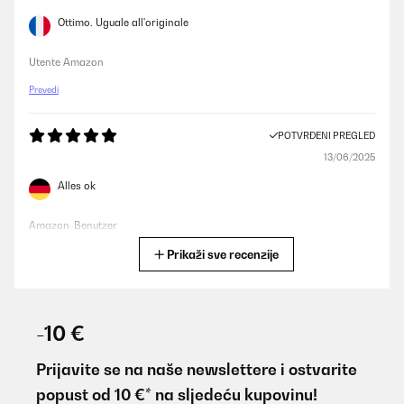
Ottimo. Uguale all'originale
Utente Amazon
Prevedi
POTVRĐENI PREGLED
13/06/2025
Alles ok
Amazon-Benutzer
Prikaži sve recenzije
Prevedi
POTVRĐENI PREGLED
13/06/2025
-10 €
Alles ok
Prijavite se na naše newslettere i ostvarite
Amazon-gebruiker
popust od 10 €* na sljedeću kupovinu!