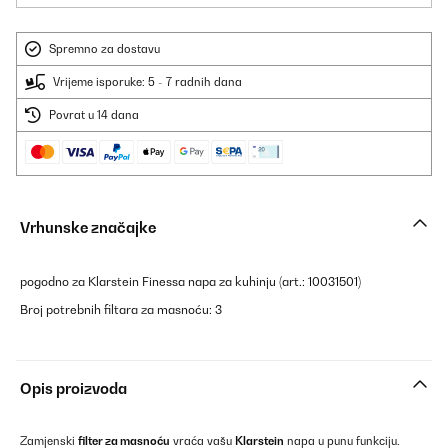
Spremno za dostavu
Vrijeme isporuke: 5 - 7 radnih dana
Povrat u 14 dana
Vrhunske značajke
pogodno za Klarstein Finessa napa za kuhinju (art.: 10031501)
Broj potrebnih filtara za masnoću: 3
Opis proizvoda
Zamjenski
filter za masnoću
vraća vašu
Klarstein
napa u punu funkciju.