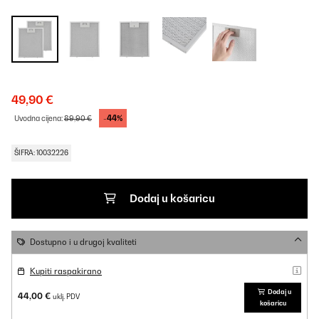
49,90 €
-44%
Uvodna cijena:
89,90 €
ŠIFRA: 10032226
Dodaj u košaricu
Dostupno i u drugoj kvaliteti
Kupiti raspakirano
Dodaj u
44,00 €
uklj. PDV
košaricu