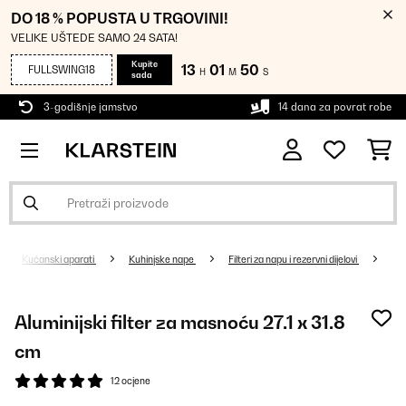
DO 18 % POPUSTA U TRGOVINI!
VELIKE UŠTEDE SAMO 24 SATA!
Kupite
13
01
49
FULLSWING18
H
M
S
sada
3-godišnje jamstvo
14 dana za povrat robe
Kućanski aparati
Kuhinjske nape
Filteri za napu i rezervni dijelovi
Aluminijski filter za masnoću 27.1 x 31.8
cm
12 ocjene