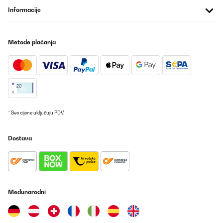
Amazon-Benutzer
Informacije
Prevedi
Metode plaćanja
POTVRĐENI PREGLED
02/12/2023
Semplicemente perfetto, originale, prezzo, giusto. Ottimo
acquisto.
Utente Amazon
* Sve cijene uključuju PDV.
Prevedi
Dostava
POTVRĐENI PREGLED
29/08/2023
Genau wie beschrieben, 100% genau wie der Ursprüngliche.
Besonders hervorzuheben die schnelle Lieferung. Nach weniger
als 2 Stunden nach der Bestellung kam die DHL Ankündigung zur
Međunarodni
Lieferung.
Amazon-Benutzer