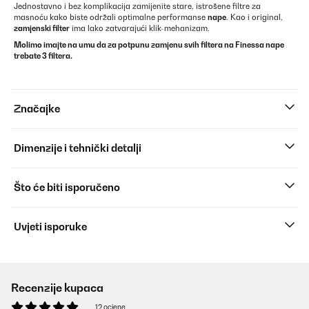
Jednostavno i bez komplikacija zamijenite stare, istrošene filtre za
masnoću kako biste održali optimalne performanse
nape
. Kao i original,
zamjenski filter
ima lako zatvarajući klik-mehanizam.
Molimo imajte na umu da za potpunu zamjenu svih filtera na Finessa nape
trebate 3 filtera.
Značajke
Dimenzije i tehnički detalji
Što će biti isporučeno
Uvjeti isporuke
Recenzije kupaca
12 ocjene