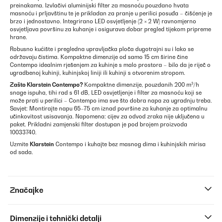
preinakama. Izvlačivi aluminijski filter za masnoću pouzdano hvata
masnoću i prljavštinu te je prikladan za pranje u perilici posuđa – čišćenje je
brzo i jednostavno. Integrirano LED osvjetljenje (2 × 2 W) ravnomjerno
osvjetljava površinu za kuhanje i osigurava dobar pregled tijekom pripreme
hrane.
Robusno kućište i pregledna upravljačka ploča dugotrajni su i lako se
održavaju čistima. Kompaktne dimenzije od samo 15 cm širine čine
Contempo idealnim rješenjem za kuhinje s malo prostora – bilo da je riječ o
ugradbenoj kuhinji, kuhinjskoj liniji ili kuhinji s otvorenim stropom.
Zašto
Klarstein
Contempo?
Kompaktne dimenzije, pouzdanih 200 m³/h
snage ispuha, tihi rad s 61 dB, LED osvjetljenje i filter za masnoću koji se
može prati u perilici – Contempo ima sve što dobra napa za ugradnju treba.
Savjet: Montirajte napu 65–75 cm iznad površine za kuhanje za optimalnu
učinkovitost usisavanja. Napomena: cijev za odvod zraka nije uključena u
paket. Prikladni zamjenski filter dostupan je pod brojem proizvoda
10033740.
Uzmite
Klarstein
Contempo i kuhajte bez masnog dima i kuhinjskih mirisa
od sada.
Značajke
Dimenzije i tehnički detalji