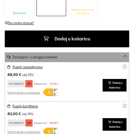
Uskoro ponovno
Dostupno
dostupno
Što znače statusi?
Dodaj u košaricu
Dostupno i u drugoj kvaliteti
Kupiti raspakirano
88,00 €
uklj. PDV
Dodaj u
FULLSWING17
-17%
S kuponom:
73,04 €
košaricu
Informacije o proizvodu
Kupiti korišteno
83,00 €
uklj. PDV
Dodaj u
FULLSWING17
-17%
S kuponom:
68,89 €
košaricu
Informacije o proizvodu