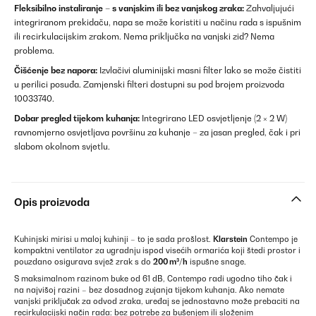
Fleksibilno instaliranje – s vanjskim ili bez vanjskog zraka:
Zahvaljujući
integriranom prekidaču, napa se može koristiti u načinu rada s ispušnim
ili recirkulacijskim zrakom. Nema priključka na vanjski zid? Nema
problema.
Čišćenje bez napora:
Izvlačivi aluminijski masni filter lako se može čistiti
u perilici posuđa. Zamjenski filteri dostupni su pod brojem proizvoda
10033740.
Dobar pregled tijekom kuhanja:
Integrirano LED osvjetljenje (2 × 2 W)
ravnomjerno osvjetljava površinu za kuhanje – za jasan pregled, čak i pri
slabom okolnom svjetlu.
Opis proizvoda
Kuhinjski mirisi u maloj kuhinji – to je sada prošlost.
Klarstein
Contempo je
kompaktni ventilator za ugradnju ispod visećih ormarića koji štedi prostor i
pouzdano osigurava svjež zrak s do
200 m³/h
ispušne snage.
S maksimalnom razinom buke od 61 dB, Contempo radi ugodno tiho čak i
na najvišoj razini – bez dosadnog zujanja tijekom kuhanja. Ako nemate
vanjski priključak za odvod zraka, uređaj se jednostavno može prebaciti na
recirkulacijski način rada: bez potrebe za bušenjem ili složenim