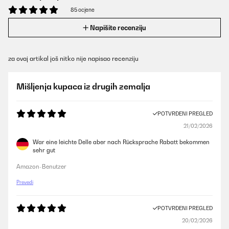
85 ocjene
Napišite recenziju
za ovaj artikal još nitko nije napisao recenziju
Mišljenja kupaca iz drugih zemalja
POTVRĐENI PREGLED
21/02/2026
War eine leichte Delle aber nach Rücksprache Rabatt bekommen
sehr gut
Amazon-Benutzer
Prevedi
POTVRĐENI PREGLED
20/02/2026