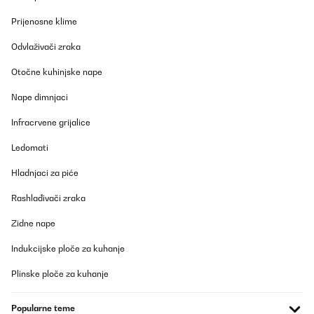
Prijenosne klime
POTVRĐENI PREGLED
Odvlaživači zraka
21/12/2025
Otočne kuhinjske nape
Nice, clean looking cooker hood.Did the job well.
Nape dimnjaci
Amazon user
Infracrvene grijalice
Prevedi
Ledomati
POTVRĐENI PREGLED
Hladnjaci za piće
09/12/2025
Rashlađivači zraka
Parfait
Zidne nape
Utilisateur d'Amazon
Indukcijske ploče za kuhanje
Prevedi
Plinske ploče za kuhanje
POTVRĐENI PREGLED
02/12/2025
Popularne teme