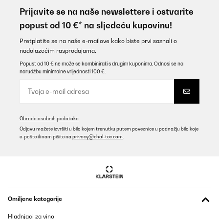
collie bien reçu lez 13/01/26 et bien emballer
Prijavite se na naše newslettere i ostvarite
Utilisateur d'Amazon
popust od 10 €* na sljedeću kupovinu!
Prevedi
Pretplatite se na naše e-mailove kako biste prvi saznali o
nadolazećim rasprodajama.
POTVRĐENI PREGLED
Popust od 10 € ne može se kombinirati s drugim kuponima. Odnosi se na
narudžbu minimalne vrijednosti 100 €.
12/01/2026
Molto bella come estetica e soprattutto funzionante.Sono molto
soddisfatta di questo acquisto.
Utente Amazon
Obrada osobnih podataka
Prevedi
Odjavu možete izvršiti u bilo kojem trenutku putem poveznice u podnožju bilo koje
e-pošte ili nam pišite na
privacy@chal-tec.com
.
POTVRĐENI PREGLED
07/01/2026
It's really good in performance. Style is also very nice. It's really
good to buy in budget.
Omiljene kategorije
Amazon user
Hladnjaci za vino
Prevedi