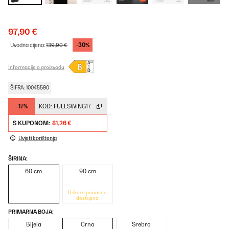
97,90 €
-30%
Uvodna cijena:
139,90 €
Informacije o proizvodu
ŠIFRA: 10045590
-17%
KOD:
FULLSWING17
S KUPONOM:
81,26 €
Uvjeti korištenja
ŠIRINA:
60 cm
90 cm
Uskoro ponovno
dostupno
PRIMARNA BOJA:
Bijela
Crna
Srebro