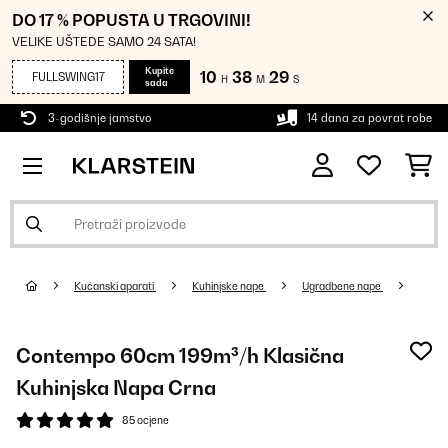
DO 17 % POPUSTA U TRGOVINI!
VELIKE UŠTEDE SAMO 24 SATA!
Kupite
10
38
28
FULLSWING17
H
M
S
sada
3-godišnje jamstvo
14 dana za povrat robe
Kućanski aparati
Kuhinjske nape
Ugradbene nape
Contempo 60cm 199m³/h Klasična
Kuhinjska Napa Crna
85 ocjene