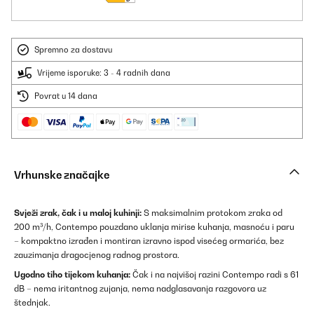
Spremno za dostavu
Vrijeme isporuke: 3 - 4 radnih dana
Povrat u 14 dana
Vrhunske značajke
Svježi zrak, čak i u maloj kuhinji:
S maksimalnim protokom zraka od
200 m³/h, Contempo pouzdano uklanja mirise kuhanja, masnoću i paru
– kompaktno izrađen i montiran izravno ispod visećeg ormarića, bez
zauzimanja dragocjenog radnog prostora.
Ugodno tiho tijekom kuhanja:
Čak i na najvišoj razini Contempo radi s 61
dB – nema iritantnog zujanja, nema nadglasavanja razgovora uz
štednjak.