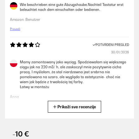
Wie beschrieben eine gute Abzugshaube.Nachteil Tastatur erst
beleuchtet nach dem einschalten oder bedienen.
Amazon-Benutzer
Prevedi
POTVRĐENI PREGLED
30/01/2026
Mamy zamontowany jako wyciąg. Spodziewałam się większego
ciągu jak na 220 m3/ h, ale zaskoczył mnie pozytywnie cicha
pracą. I myślałam, że stal nierdzewna jest srebrna nie
pomalowana na szaro, ale wygląda to estetycznie- choć nie
wiem jak będzie z trwałością tej farby.
Łatwy w montażu
Anna
Prikaži sve recenzije
Prevedi
POTVRĐENI PREGLED
13/01/2026
-10 €