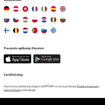
15/10/2025
Günstig und erfüllt seinen Zweck!!
Amazon-Benutzer
Prevedi
POTVRĐENI PREGLED
18/07/2025
Preuzmite aplikaciju Klarstein
Très efficace et très esthétique
Utilisateur d'Amazon
Prevedi
Certified shop
POTVRĐENI PREGLED
Ova stranica zaštićena je uslugom reCAPTCHA i na nju se primjenjuju
Pravila o privatnosti
i
30/12/2024
Uvjeti korištenja
tvrtke Google.
È molto semplice da montare ottimo prodotto