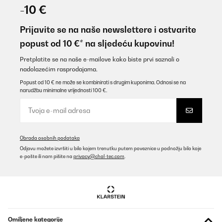
-10 €
Prijavite se na naše newslettere i ostvarite
popust od 10 €* na sljedeću kupovinu!
Pretplatite se na naše e-mailove kako biste prvi saznali o
nadolazećim rasprodajama.
Popust od 10 € ne može se kombinirati s drugim kuponima. Odnosi se na
narudžbu minimalne vrijednosti 100 €.
Obrada osobnih podataka
Odjavu možete izvršiti u bilo kojem trenutku putem poveznice u podnožju bilo koje
e-pošte ili nam pišite na
privacy@chal-tec.com
.
Omiljene kategorije