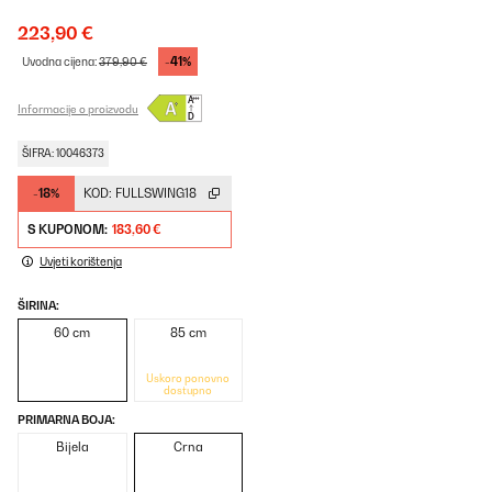
223,90 €
-41%
Uvodna cijena:
379,90 €
Informacije o proizvodu
ŠIFRA: 10046373
-18%
KOD:
FULLSWING18
S KUPONOM:
183,60 €
Uvjeti korištenja
ŠIRINA:
60 cm
85 cm
Uskoro ponovno
dostupno
PRIMARNA BOJA:
Bijela
Crna