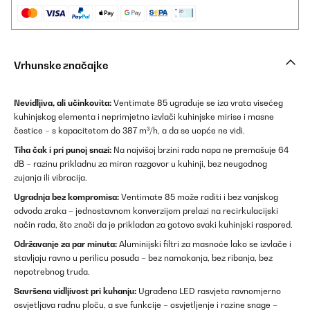
Vrhunske značajke
Nevidljiva, ali učinkovita:
Ventimate 85 ugrađuje se iza vrata visećeg
kuhinjskog elementa i neprimjetno izvlači kuhinjske mirise i masne
čestice – s kapacitetom do 387 m³/h, a da se uopće ne vidi.
Tiha čak i pri punoj snazi:
Na najvišoj brzini rada napa ne premašuje 64
dB – razinu prikladnu za miran razgovor u kuhinji, bez neugodnog
zujanja ili vibracija.
Ugradnja bez kompromisa:
Ventimate 85 može raditi i bez vanjskog
odvoda zraka – jednostavnom konverzijom prelazi na recirkulacijski
način rada, što znači da je prikladan za gotovo svaki kuhinjski raspored.
Održavanje za par minuta:
Aluminijski filtri za masnoće lako se izvlače i
stavljaju ravno u perilicu posuđa – bez namakanja, bez ribanja, bez
nepotrebnog truda.
Savršena vidljivost pri kuhanju:
Ugrađena LED rasvjeta ravnomjerno
osvjetljava radnu ploču, a sve funkcije – osvjetljenje i razine snage –