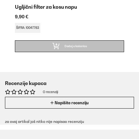
Ugljični filter za kosu napu
9,90 €
ŠIFRA: 10047763
Dodaj u košaricu
Recenzije kupaca
O recenziji
Napišite recenziju
za ovaj artikal još nitko nije napisao recenziju