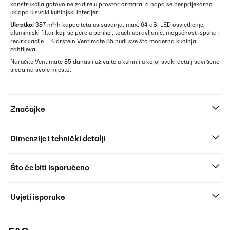
konstrukcija gotovo ne zadire u prostor ormara, a napa se besprijekorno
uklapa u svaki kuhinjski interijer.
Ukratko:
387 m³/h kapaciteta usisavanja, max. 64 dB, LED osvjetljenje,
aluminijski filtar koji se pere u perilici, touch upravljanje, mogućnost ispuha i
recirkulacije – Klarstein Ventimate 85 nudi sve što moderna kuhinja
zahtijeva.
Naručite Ventimate 85 danas i uživajte u kuhinji u kojoj svaki detalj savršeno
sjeda na svoje mjesto.
Značajke
Dimenzije i tehnički detalji
Što će biti isporučeno
Uvjeti isporuke