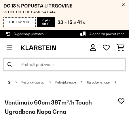
DO 18 % POPUSTA U TRGOVINI!
VELIKE UŠTEDE SAMO 24 SATA!
Kupite
22
15
40
FULLSWING18
H
M
S
sada
3-godišnje jamstvo
14 dana za povrat robe
Kućanski aparati
Kuhinjske nape
Ugradbene nape
Ventimate 60cm 387m³/h Touch
Ugradbena Napa Crna