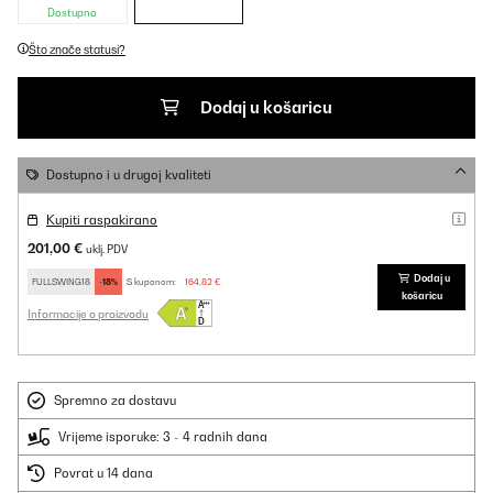
Dostupno
Što znače statusi?
Dodaj u košaricu
Dostupno i u drugoj kvaliteti
Kupiti raspakirano
201,00 €
uklj. PDV
Dodaj u
FULLSWING18
-18%
S kuponom:
164,82 €
košaricu
Informacije o proizvodu
Spremno za dostavu
Vrijeme isporuke: 3 - 4 radnih dana
Povrat u 14 dana