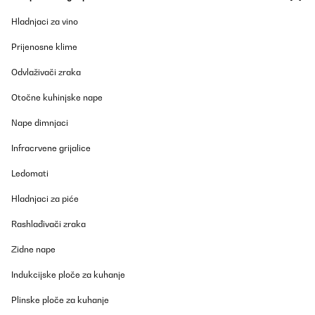
Hladnjaci za vino
Prijenosne klime
Odvlaživači zraka
Otočne kuhinjske nape
Nape dimnjaci
Infracrvene grijalice
Ledomati
Hladnjaci za piće
Rashlađivači zraka
Zidne nape
Indukcijske ploče za kuhanje
Plinske ploče za kuhanje