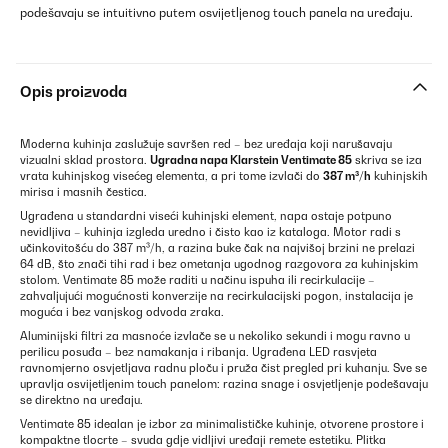
podešavaju se intuitivno putem osvijetljenog touch panela na uređaju.
Opis proizvoda
Moderna kuhinja zaslužuje savršen red – bez uređaja koji narušavaju
vizualni sklad prostora.
Ugradna napa Klarstein Ventimate 85
skriva se iza
vrata kuhinjskog visećeg elementa, a pri tome izvlači do
387 m³/h
kuhinjskih
mirisa i masnih čestica.
Ugrađena u standardni viseći kuhinjski element, napa ostaje potpuno
nevidljiva – kuhinja izgleda uredno i čisto kao iz kataloga. Motor radi s
učinkovitošću do 387 m³/h, a razina buke čak na najvišoj brzini ne prelazi
64 dB, što znači tihi rad i bez ometanja ugodnog razgovora za kuhinjskim
stolom. Ventimate 85 može raditi u načinu ispuha ili recirkulacije –
zahvaljujući mogućnosti konverzije na recirkulacijski pogon, instalacija je
moguća i bez vanjskog odvoda zraka.
Aluminijski filtri za masnoće izvlače se u nekoliko sekundi i mogu ravno u
perilicu posuđa – bez namakanja i ribanja. Ugrađena LED rasvjeta
ravnomjerno osvjetljava radnu ploču i pruža čist pregled pri kuhanju. Sve se
upravlja osvijetljenim touch panelom: razina snage i osvjetljenje podešavaju
se direktno na uređaju.
Ventimate 85 idealan je izbor za minimalističke kuhinje, otvorene prostore i
kompaktne tlocrte – svuda gdje vidljivi uređaji remete estetiku. Plitka