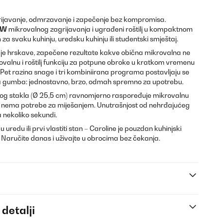
rijavanje, odmrzavanje i zapečenje bez kompromisa.
 W
mikrovalnog zagrijavanja i ugrađeni roštilj u kompaktnom
za svaku kuhinju, uredsku kuhinju ili studentski smještaj.
je hrskave, zapečene rezultate kakve obična mikrovalna ne
ovalnu i roštilj funkciju za potpune obroke u kratkom vremenu
Pet razina snage i tri kombiniirana programa postavljaju se
 gumba: jednostavno, brzo, odmah spremno za upotrebu.
enog stakla (Ø 25,5 cm) ravnomjerno raspoređuje mikrovalnu
, nema potrebe za miješanjem. Unutrašnjost od nehrđajućeg
 nekoliko sekundi.
redu ili prvi vlastiti stan – Caroline je pouzdan kuhinjski
 Naručite danas i uživajte u obrocima bez čekanja.
 detalji