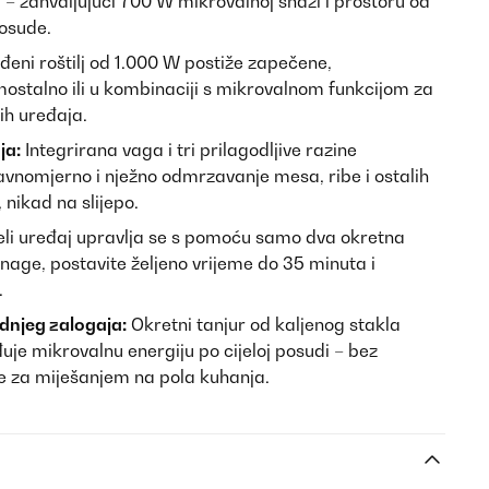
– zahvaljujući 700 W mikrovalnoj snazi i prostoru od
posude.
eni roštilj od 1.000 W postiže zapečene,
ostalno ili u kombinaciji s mikrovalnom funkcijom za
h uređaja.
ja:
Integrirana vaga i tri prilagodljive razine
vnomjerno i nježno odmrzavanje mesa, ribe i ostalih
 nikad na slijepo.
eli uređaj upravlja se s pomoću samo dva okretna
age, postavite željeno vrijeme do 35 minuta i
.
dnjeg zalogaja:
Okretni tanjur od kaljenog stakla
e mikrovalnu energiju po cijeloj posudi – bez
be za miješanjem na pola kuhanja.