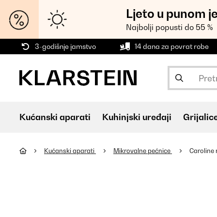
Ljeto u punom j
Najbolji popusti do 55 %
3-godišnje jamstvo
14 dana za povrat robe
Kućanski aparati
Kuhinjski uređaji
Grijalic
Kućanski aparati
Mikrovalne pećnice
Caroline