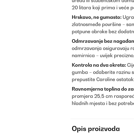
uredu ili studentskom domu 
20 litara koji prima i veće 
Hrskavo, ne gumasto:
Ugrađ
zlatnosmeđe površine – sam
potpune obroke bez dodatni
Odmrzavanje bez nagađan
odmrzavanja osiguravaju ra
namirnica – uvijek precizno,
Kontrola na dva okreta:
Cij
gumba – odaberite razinu sn
prepustite Caroline ostatak
Ravnomjerna toplina do za
promjera 25,5 cm raspoređuj
hladnih mjesta i bez potre
Opis proizvoda