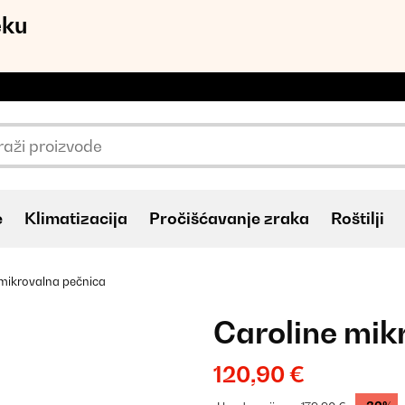
eku
e
Klimatizacija
Pročišćavanje zraka
Roštilji
 mikrovalna pečnica
Caroline mik
120,90 €