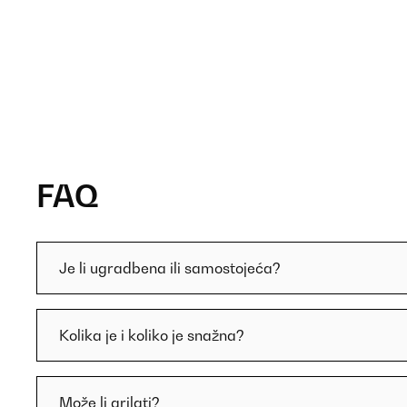
FAQ
Je li ugradbena ili samostojeća?
Kolika je i koliko je snažna?
Može li grilati?