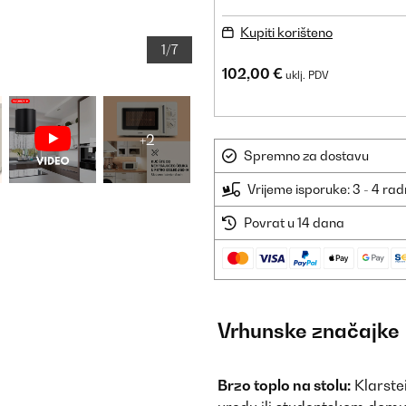
Kupiti korišteno
1/7
102,00 €
uklj. PDV
+2
Spremno za dostavu
Vrijeme isporuke: 3 - 4 ra
Povrat u 14 dana
Vrhunske značajke
Brzo toplo na stolu:
Klarstei