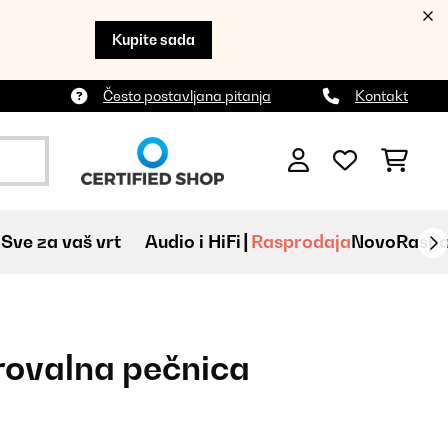
Kupite sada
Često postavljana pitanja
Kontakt
Sve za vaš vrt
Audio i HiFi
Rasprodaja
Novo
Raspa
rovalna pečnica