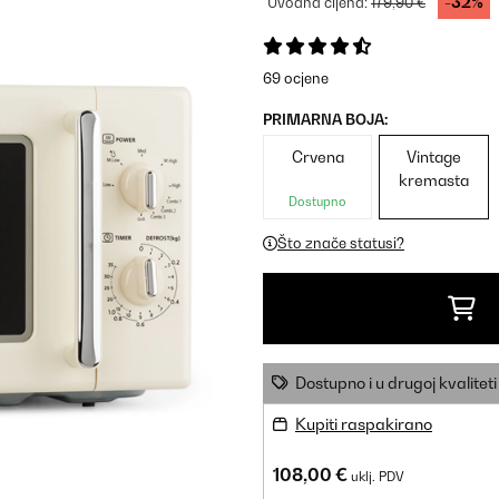
-32%
Uvodna cijena:
179,90 €
69 ocjene
PRIMARNA BOJA:
Crvena
Vintage
kremasta
Dostupno
Što znače statusi?
Dostupno i u drugoj kvaliteti
Kupiti raspakirano
108,00 €
uklj. PDV