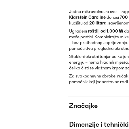
Jedna mikrovalna za sve – zag
Klarstein Caroline
donosi
700
kućištu od
20 litara
, savršenom 
Ugrađeni
roštilj od 1.000 W
da
može postići. Kombinirajte mikr
– bez prethodnog zagrijavanja. 
pomoću dva pregledna okretna
Stakleni okretni tanjur od kalj
energiju – nema hladnih mjesta
čelika čisti se vlažnom krpom za
Za svakodnevne obroke, ručak u u
pomoćnik koji jednostavno radi.
Značajke
Dimenzije i tehnički