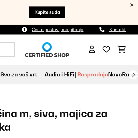
Kupite sada
Često postavljana pitanja
Kontakt
Sve za vaš vrt
Audio i HiFi
Rasprodaja
Novo
Raspa
čina m, siva, majica za
ska