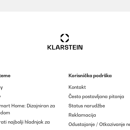
 teme
Korisnička podrška
ay
Kontakt
y
Često postavljana pitanja
Smart Home: Dizajniran za
Status narudžbe
i dom
Reklamacija
ti najbolji hladnjak za
Odustajanje / Otkazivanje 