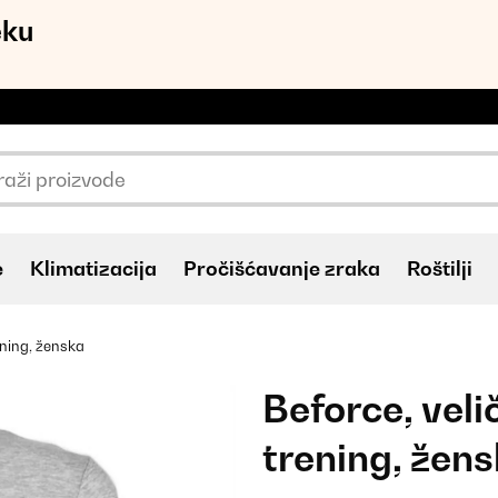
eku
e
Klimatizacija
Pročišćavanje zraka
Roštilji
ening, ženska
Beforce, veli
trening, žen