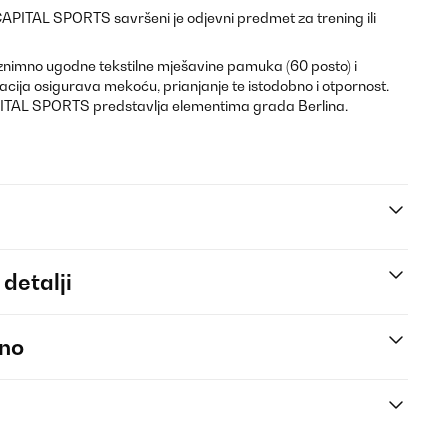
CAPITAL SPORTS savršeni je odjevni predmet za trening ili
iznimno ugodne tekstilne mješavine pamuka (60 posto) i
acija osigurava mekoću, prianjanje te istodobno i otpornost.
APITAL SPORTS predstavlja elementima grada Berlina.
 detalji
eno