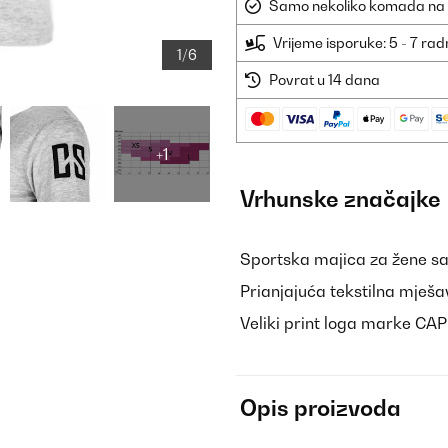
Samo nekoliko komada na sk
Vrijeme isporuke: 5 - 7 ra
1/6
Povrat u 14 dana
+1
Vrhunske značajke
Sportska majica za žene s
Prianjajuća tekstilna mješa
Veliki print loga marke C
Opis proizvoda