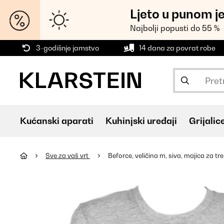
Ljeto u punom j
Najbolji popusti do 55 %
3-godišnje jamstvo
14 dana za povrat robe
Kućanski aparati
Kuhinjski uređaji
Grijalic
Sve za vaš vrt
Beforce, veličina m, siva, majica za tr