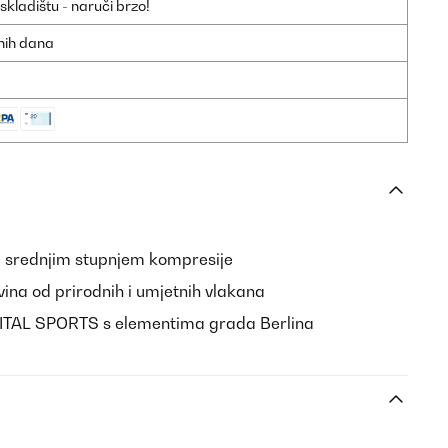
ladištu - naruči brzo!
dnih dana
a srednjim stupnjem kompresije
vina od prirodnih i umjetnih vlakana
APITAL SPORTS s elementima grada Berlina