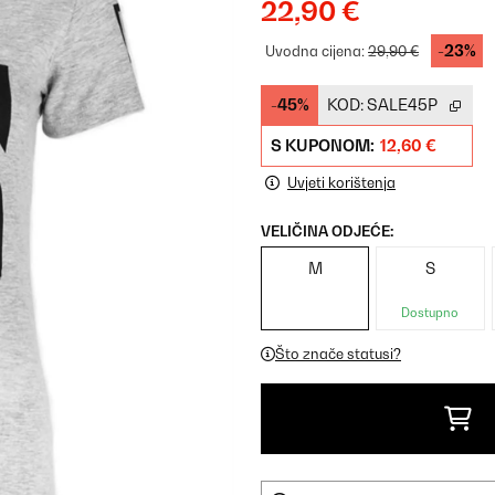
22,90 €
-23%
Uvodna cijena:
29,90 €
-45%
KOD:
SALE45P
S KUPONOM:
12,60 €
Uvjeti korištenja
VELIČINA ODJEĆE:
M
S
Dostupno
Što znače statusi?