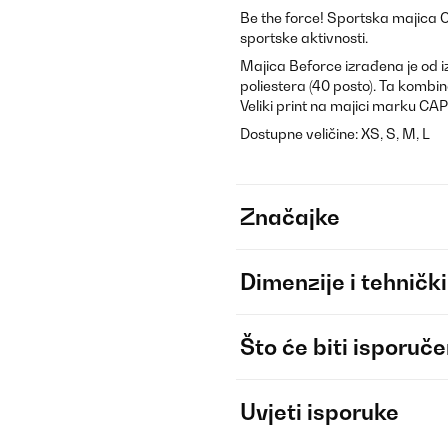
Be the force! Sportska majica 
sportske aktivnosti.
Majica Beforce izrađena je od 
poliestera (40 posto). Ta kombin
Veliki print na majici marku C
Dostupne veličine: XS, S, M, L
Značajke
Dimenzije i tehnički
Što će biti isporuč
Uvjeti isporuke