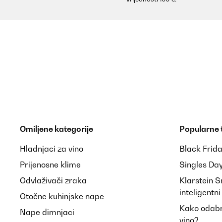
Omiljene kategorije
Popularne
Hladnjaci za vino
Black Frid
Prijenosne klime
Singles Da
Odvlaživači zraka
Klarstein 
inteligentn
Otočne kuhinjske nape
Kako odabra
Nape dimnjaci
vino?