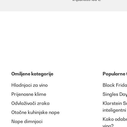
Omiljene kategorije
Popularne
Hladnjaci za vino
Black Frid
Prijenosne klime
Singles Da
Odvlaživači zraka
Klarstein 
inteligentn
Otočne kuhinjske nape
Kako odabra
Nape dimnjaci
vino?