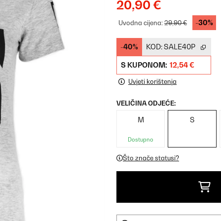
20,90 €
-30%
Uvodna cijena:
29,90 €
-40%
KOD:
SALE40P
S KUPONOM:
12,54 €
Uvjeti korištenja
VELIČINA ODJEĆE:
M
S
Dostupno
Što znače statusi?