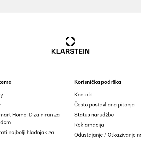
 teme
Korisnička podrška
ay
Kontakt
y
Često postavljana pitanja
Smart Home: Dizajniran za
Status narudžbe
i dom
Reklamacija
ti najbolji hladnjak za
Odustajanje / Otkazivanje 