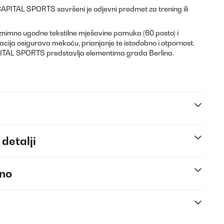
CAPITAL SPORTS savršeni je odjevni predmet za trening ili
iznimno ugodne tekstilne mješavine pamuka (60 posto) i
acija osigurava mekoću, prianjanje te istodobno i otpornost.
APITAL SPORTS predstavlja elementima grada Berlina.
 detalji
eno