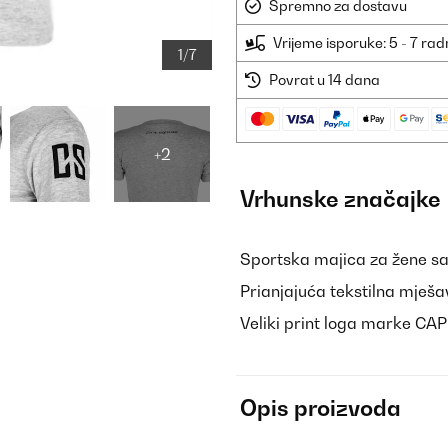
Spremno za dostavu
Vrijeme isporuke: 5 - 7 ra
1/7
Povrat u 14 dana
+2
Vrhunske značajke
Sportska majica za žene s
Prianjajuća tekstilna mješa
Veliki print loga marke C
Opis proizvoda