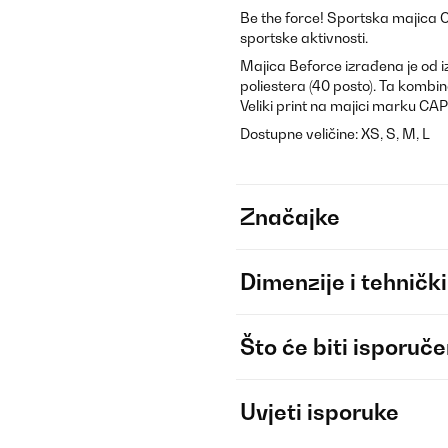
Be the force! Sportska majica 
sportske aktivnosti.
Majica Beforce izrađena je od 
poliestera (40 posto). Ta kombin
Veliki print na majici marku C
Dostupne veličine: XS, S, M, L
Značajke
Dimenzije i tehnički
Što će biti isporuč
Uvjeti isporuke