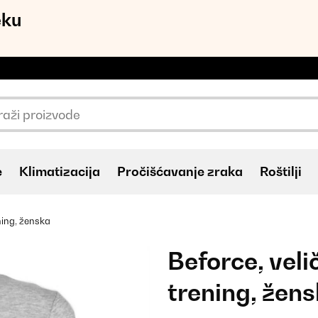
eku
e
Klimatizacija
Pročišćavanje zraka
Roštilji
ening, ženska
Beforce, veli
trening, žen