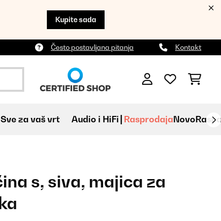
Kupite sada
Često postavljana pitanja
Kontakt
Sve za vaš vrt
Audio i HiFi
Rasprodaja
Novo
Raspa
čina s, siva, majica za
ska