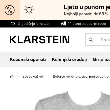
Ljeto u punom j
Najbolji popusti do 55 %
3-godišnje jamstvo
14 dana za povrat robe
Kućanski aparati
Kuhinjski uređaji
Grijalic
Sve za vaš vrt
Beforce, veličina s, siva, majica za tr