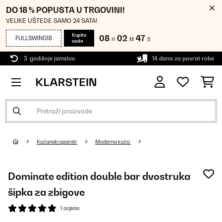
DO 18 % POPUSTA U TRGOVINI!
VELIKE UŠTEDE SAMO 24 SATA!
Kupite
08
02
47
FULLSWING18
H
M
S
sada
3-godišnje jamstvo
14 dana za povrat robe
Kućanski aparati
Moderna kuća
Dominate edition double bar dvostruka
šipka za zbigove
1 ocjena