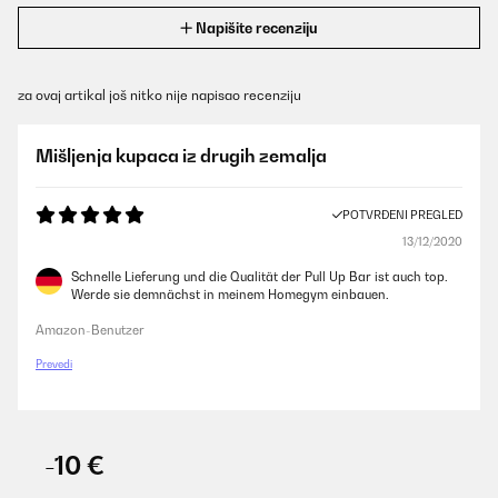
Napišite recenziju
za ovaj artikal još nitko nije napisao recenziju
Mišljenja kupaca iz drugih zemalja
POTVRĐENI PREGLED
13/12/2020
Schnelle Lieferung und die Qualität der Pull Up Bar ist auch top.
Werde sie demnächst in meinem Homegym einbauen.
Amazon-Benutzer
Prevedi
-10 €