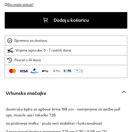
Što znače statusi?
Dodaj u košaricu
Spremno za dostavu
Vrijeme isporuke: 5 - 7 radnih dana
Povrat u 14 dana
Vrhunske značajke
dvostruka šipka za zgibove širine 168 cm - namijenjena za vježbe pull
ups, muscle ups i također T2B
za proširenje stalka - pruža veći stabilitet i funkcionalnost
2 mogućnosti hvata s promjerom 3,75 cm (1,25") i 5,08 cm (2")