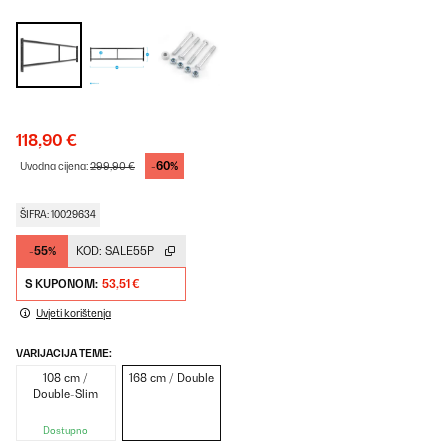
118,90 €
-60%
Uvodna cijena:
299,90 €
ŠIFRA: 10029634
-55%
KOD:
SALE55P
S KUPONOM:
53,51 €
Uvjeti korištenja
VARIJACIJA TEME:
108 cm /
168 cm / Double
Double-Slim
Dostupno