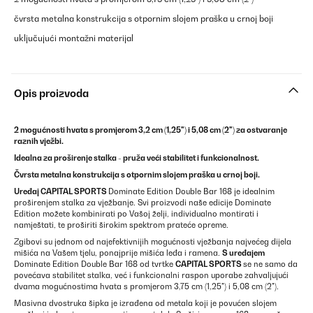
čvrsta metalna konstrukcija s otpornim slojem praška u crnoj boji
uključujući montažni materijal
Opis proizvoda
2 mogućnosti hvata s promjerom 3,2 cm (1,25") i 5,08 cm (2") za ostvaranje
raznih vježbi.
Idealna za proširenje stalka - pruža veći stabilitet i funkcionalnost.
Čvrsta metalna konstrukcija s otpornim slojem praška u crnoj boji.
Uređaj CAPITAL SPORTS
Dominate Edition Double Bar 168 je idealnim
proširenjem stalka za vježbanje. Svi proizvodi naše edicije Dominate
Edition možete kombinirati po Vašoj želji, individualno montirati i
namještati, te proširiti širokim spektrom prateće opreme.
Zgibovi su jednom od najefektivnijih mogućnosti vježbanja najvećeg dijela
mišića na Vašem tjelu, ponajprije mišića leđa i ramena.
S uređajem
Dominate Edition Double Bar 168 od tvrtke
CAPITAL SPORTS
se ne samo da
povećava stabilitet stalka, već i funkcionalni raspon uporabe zahvaljujući
dvama mogućnostima hvata s promjerom 3,75 cm (1,25") i 5,08 cm (2").
Masivna dvostruka šipka je izrađena od metala koji je povućen slojem