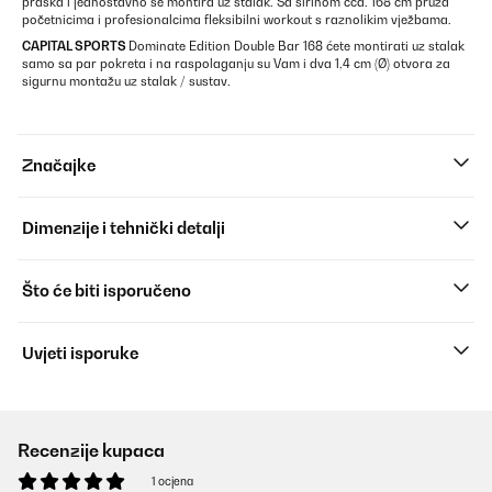
praška i jednostavno se montira uz stalak. Sa širinom cca. 168 cm pruža
početnicima i profesionalcima fleksibilni workout s raznolikim vježbama.
CAPITAL SPORTS
Dominate Edition Double Bar 168 ćete montirati uz stalak
samo sa par pokreta i na raspolaganju su Vam i dva 1,4 cm (Ø) otvora za
sigurnu montažu uz stalak / sustav.
Značajke
Dimenzije i tehnički detalji
Što će biti isporučeno
Uvjeti isporuke
Recenzije kupaca
1 ocjena