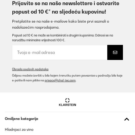
Prijavite se na naše newslettere i ostvarite
popust od 10 €* na sljedeću kupovinu!
Pretplatite se na naše e-mailove kako biste prvi saznali o
nadolazećim rasprodajama.
Popust od 10 € ne može se kombinirati s drugim kuponima. Odnosi se na
narudžbu minimalne vrijednosti 100 €.
Obrada osobnih podataka
Odjavu možete izvršiti u bilo kojem trenutku putem poveznice u podnožju bilo koje
e-pošte ili nam pišite na
privacy@chal-tec.com
.
Omiljene kategorije
Hladnjaci za vino