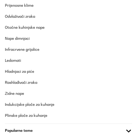
Prijenosne klime
Odvlaživači zraka
Otočne kuhinjske nape
Nape dimnjaci
Infracrvene grijalice
Ledomati
Hladnjaci za piće
Rashlađivači zraka
Zidne nape
Indukcijske ploče za kuhanje
Plinske ploče za kuhanje
Popularne teme