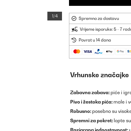
1/4
Spremno za dostavu
Vrijeme isporuke: 5 - 7 ra
Povrat u 14 dana
Vrhunske značajke
Zabavna zabava:
piće i igr
Pivo i žestoka pića:
male i 
Robusno:
posebno su visoke
Spremni za pokret:
lopte s
Razigrana jednostavnost: