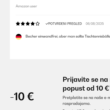
Amazon user
POTVRĐENI PREGLED
06/08/2025
Becher einwandfrei, aber man sollte Tischtennisbälle
Amazon-Benutzer
POTVRĐENI PREGLED
05/07/2025
Prijavite se na
Perfekte Ware
popust od 10 €
-10 €
Pretplatite se na naše e-
Amazon-Benutzer
rasprodajama.