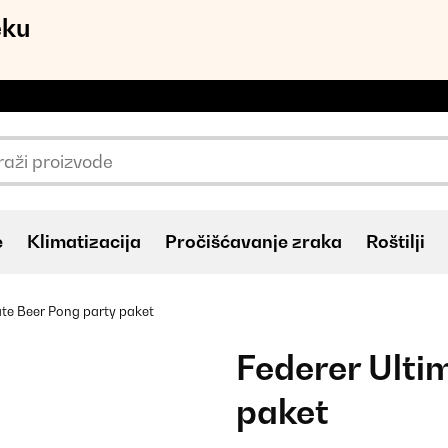
eku
e
Klimatizacija
Pročišćavanje zraka
Roštilji
ate Beer Pong party paket
Federer Ulti
paket