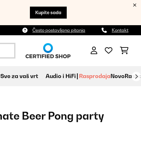
Kupite sada
Često postavljana pitanja
Kontakt
Sve za vaš vrt
Audio i HiFi
Rasprodaja
Novo
Raspa
mate Beer Pong party