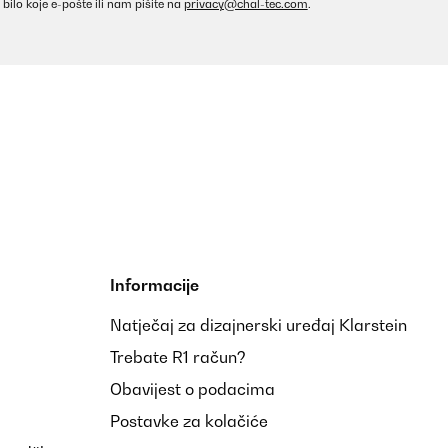
bilo koje e-pošte ili nam pišite na
privacy@chal-tec.com
.
ie umfallen!Wie gesagt ein muss für jeden Bierpong Spieler!
Prevedi
Informacije
Natječaj za dizajnerski uređaj Klarstein
Prevedi
Trebate R1 račun?
Obavijest o podacima
Postavke za kolačiće