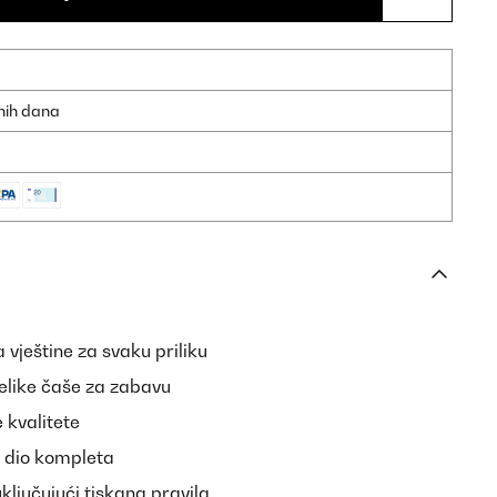
dnih dana
a vještine za svaku priliku
velike čaše za zabavu
 kvalitete
u dio kompleta
uključujući tiskana pravila