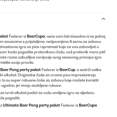
paket
Federer iz
BeerCupa
, neće vam biti dosadno ni na jednoj
tim izazovima s prijateljima, natjecanjima ili samo za zabavu
dnostavna igra za piće i spretnost koja će vas zabavljati u
stavan: kada pogodite protivnikovu čašu, vaš protivnik mora piti!
ćete razne uzbudljive varijacije ovog osnovnog principa igre.
slite svoja pravila.
 Beer Pong party paket
Federer iz
BeerCup
-a sadrži velike
ki alkohol. Originalne čaše za crveno pivo impresioniraju
 to su super robusne čaše za zabavu koje možete koristiti
ima ugodno, jer imaju zaobljene rubove.
tvrdi alkohol podići će vašu omiljenu igru ​​na sljedeću
eže pogoditi.
uz
Ultimate Beer Pong party paket
Federer iz
BeerCupa