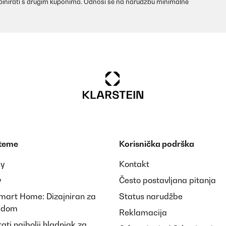
inirati s drugim kuponima. Odnosi se na narudžbu minimalne
 stabil. Die Becher stehen super darin und es wird verhindert, dass s
 teme
Korisnička podrška
ay
Kontakt
y
Često postavljana pitanja
Smart Home: Dizajniran za
Status narudžbe
i dom
Reklamacija
ti najbolji hladnjak za