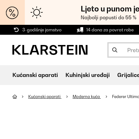
Ljeto u punom j
Najbolji popusti do 55 %
3-godišnje jamstvo
14 dana za povrat robe
Kućanski aparati
Kuhinjski uređaji
Grijalic
Kućanski aparati
Moderna kuća
Federer Ultim