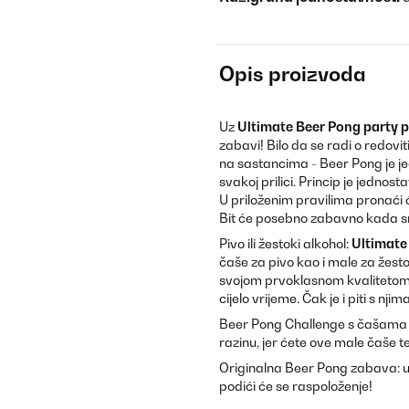
Opis proizvoda
Uz
Ultimate Beer Pong party 
zabavi! Bilo da se radi o redovi
na sastancima - Beer Pong je je
svakoj prilici. Princip je jedno
U priloženim pravilima pronaći 
Bit će posebno zabavno kada smi
Pivo ili žestoki alkohol:
Ultimate
čaše za pivo kao i male za žesto
svojom prvoklasnom kvalitetom:
cijelo vrijeme. Čak je i piti s nj
Beer Pong Challenge s čašama za 
razinu, jer ćete ove male čaše t
Originalna Beer Pong zabava: 
podići će se raspoloženje!