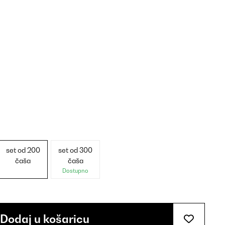
set od 200
set od 300
čaša
čaša
Dostupno
Dodaj u košaricu