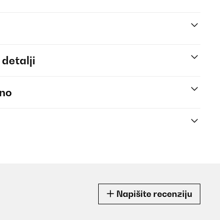
 detalji
eno
Napišite recenziju