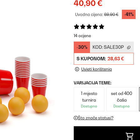
40,90 €
-41%
Uvodna cijena:
69,90 €
14 ocjene
-30%
KOD:
SALE30P
S KUPONOM:
28,63 €
Uvjeti korištenja
VARIJACIJA TEME:
1 mjesto
set od 400
turnira
čaša
Dostupno
Dostupno
Što znače statusi?