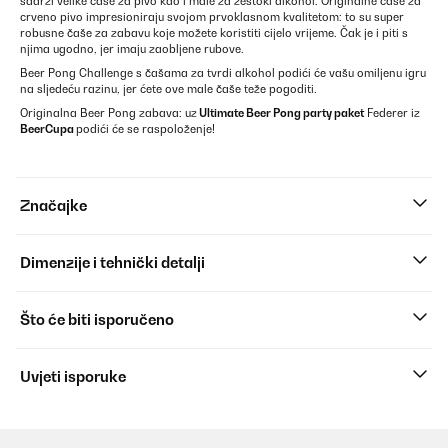
sadrži velike čaše za pivo kao i male za žestoki alkohol. Originalne čaše za
crveno pivo impresioniraju svojom prvoklasnom kvalitetom: to su super
robusne čaše za zabavu koje možete koristiti cijelo vrijeme. Čak je i piti s
njima ugodno, jer imaju zaobljene rubove.
Beer Pong Challenge s čašama za tvrdi alkohol podići će vašu omiljenu igru
​​na sljedeću razinu, jer ćete ove male čaše teže pogoditi.
Originalna Beer Pong zabava: uz
Ultimate Beer Pong party paket
Federer iz
BeerCupa
podići će se raspoloženje!
Značajke
Dimenzije i tehnički detalji
Što će biti isporučeno
Uvjeti isporuke