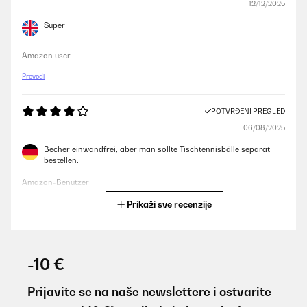
12/12/2025
Super
Amazon user
Prevedi
POTVRĐENI PREGLED
06/08/2025
Becher einwandfrei, aber man sollte Tischtennisbälle separat
bestellen.
Amazon-Benutzer
Prikaži sve recenzije
Prevedi
POTVRĐENI PREGLED
05/07/2025
-10 €
Perfekte Ware
Prijavite se na naše newslettere i ostvarite
Amazon-Benutzer