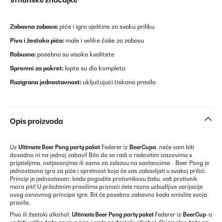
Zabavna zabava:
piće i igra vještine za svaku priliku
Pivo i žestoka pića:
male i velike čaše za zabavu
Robusno:
posebno su visoke kvalitete
Spremni za pokret:
lopte su dio kompleta
Razigrana jednostavnost:
uključujući tiskana pravila
Opis proizvoda
Uz
Ultimate Beer Pong party paket
Federer iz
BeerCupa
, neće vam biti
dosadno ni na jednoj zabavi! Bilo da se radi o redovitim izazovima s
prijateljima, natjecanjima ili samo za zabavu na sastancima - Beer Pong je
jednostavna igra za piće i spretnost koja će vas zabavljati u svakoj prilici.
Princip je jednostavan: kada pogodite protivnikovu čašu, vaš protivnik
mora piti! U priloženim pravilima pronaći ćete razne uzbudljive varijacije
ovog osnovnog principa igre. Bit će posebno zabavno kada smislite svoja
pravila.
Pivo ili žestoki alkohol:
Ultimate Beer Pong party paket
Federer iz
BeerCup
-a