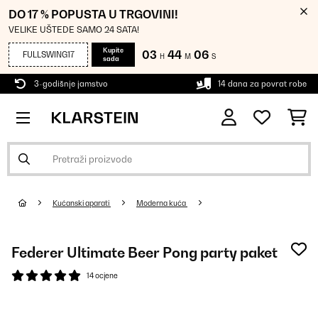
DO 17 % POPUSTA U TRGOVINI!
VELIKE UŠTEDE SAMO 24 SATA!
Kupite
03
44
05
FULLSWING17
H
M
S
sada
3-godišnje jamstvo
14 dana za povrat robe
Kućanski aparati
Moderna kuća
Federer Ultimate Beer Pong party paket
14 ocjene