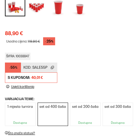
88,90 €
-25%
Uvodna cijena:
119,90 €
ŠIFRA: 10038847
-55%
KOD:
SALE55P
S KUPONOM:
40,01 €
Uvjeti korištenja
VARIJACIJA TEME:
1 mjesto turnira
set od 400 čaša
set od 200 čaša
set od 300 čaša
Dostupno
Dostupno
Dostupno
Što znače statusi?