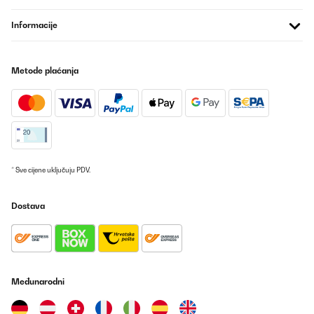
Amazon user
Informacije
Prevedi
Metode plaćanja
POTVRĐENI PREGLED
18/06/2019
Ich habe dieses Becher Set jetzt zum 5. Mal gekauft und bin wie
immer sehr zufrieden. Ich spiele seit einigen Jahren Beer Pong
und diese Becher sind meine Favouriten. Die 6 zusätzlichen Bälle
sind ein nettes Geschenk, da des Öfteren ein Ball verloren oder
kaputt geht. Das Regelwerk finde ich ganz nett, da aber jeder
* Sve cijene uključuju PDV.
seine eigenen Regeln hat, bringt mir das nicht all zu oft etwas. Ist
jedoch nützlich, wenn ich ein Beer Pong Turnier veranstalte, dann
hat man einheitliche Regeln schwarz auf weiß. Die Becher sind
Dostava
ein klein wenig zu dünn, mir geht immer mal wieder einer kaputt,
dies passiert aber eher bei Spielen wie "Rage Cage". Mit 100ml
Flüssigkeit im Becher haben sie auch einen sehr festen Stand. Ich
spüle die Becher nach jedem Abend mit Wasser durch und dann
halten sie auch einige Zeit. Preis ist angemessen, ich warte immer
bis er wieder auf ~ 11€ sinkt und schlage dann zu.
Međunarodni
Amazon-Benutzer
Prevedi