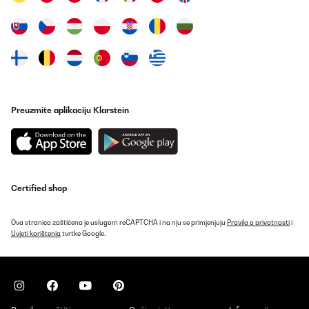
POTVRĐENI PREGLED
28/12/2017
Wie immer schneller Versand durch Amazon Prime.Ware kommt
top verpackt an, keine Beschädigungen.Hab dieses Set hier jetzt
schon mehrmals bestellt.Die Becher haben eine sehr gute
Qualität. Gute Stabilität im Vergleich zu Bechern von anderen
Herstellern.Lassen sich auch gut in Waschmaschine spülen und
Preuzmite aplikaciju Klarstein
mehrmals wiederverwenden.Die Bälle sind jedoch nicht mit
Tischtennisbällen vergleichbar. Sind nicht so fest, springen kaum
und sind auch leichter. Deshalb ein Stern Abzug. Kaufe mir immer
hier bei Amazon noch Tischtennisbälle dazu.
Amazon-Benutzer
Certified shop
Prevedi
Ova stranica zaštićena je uslugom reCAPTCHA i na nju se primjenjuju
Pravila o privatnosti
i
POTVRĐENI PREGLED
Uvjeti korištenja
tvrtke Google.
24/01/2017
Diese Becher, vermutlich durch das Trinkspiel "BeerPong"
bekannt, sind wirklich ihr Geld wert.Die Becher selbst sind sehr
stabil und halten auch längere Abende durch (Bei der letzten
Feier ist von den 100 Bechern nur einer kaputt gegangen, und das