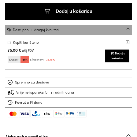
Dodaj u košaricu
Dostupno i u drugoj kvaliteti
Kupiti korišteno
75,00 €
uklj. PDV
Dodaj u
košaricu
SALE55P
-55%
S kuponom:
33,75 €
Spremno za dostavu
Vrijeme isporuke: 5 - 7 radnih dana
Povrat u 14 dana
Vrhunske značajke