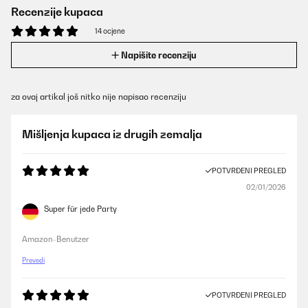
Recenzije kupaca
14 ocjene
Napišite recenziju
za ovaj artikal još nitko nije napisao recenziju
Mišljenja kupaca iz drugih zemalja
POTVRĐENI PREGLED
02/01/2026
Super für jede Party
Amazon-Benutzer
Prevedi
POTVRĐENI PREGLED