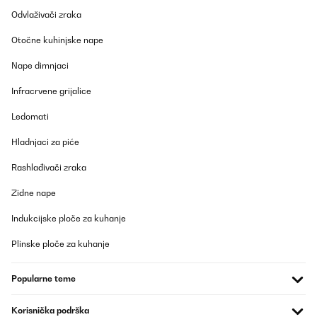
POTVRĐENI PREGLED
Odvlaživači zraka
10/04/2020
Otočne kuhinjske nape
Nikel produit bien emballé je recommande
Nape dimnjaci
Utilisateur d'Amazon
Infracrvene grijalice
Prevedi
Ledomati
POTVRĐENI PREGLED
Hladnjaci za piće
08/03/2020
Rashlađivači zraka
Idee cadeau pas terrible mais pour le reste excellent
Zidne nape
Utilisateur d'Amazon
Indukcijske ploče za kuhanje
Prevedi
Plinske ploče za kuhanje
POTVRĐENI PREGLED
Popularne teme
29/08/2019
Did the job
Korisnička podrška