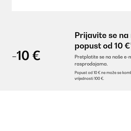
Amazon-Benutzer
POTVRĐENI PREGLED
17/07/2024
Prijavite se na
war für den JGA; habe vorher aber ein paar Fragekart
popust od 10 €
nachgedacht!
-10 €
Pretplatite se na naše e-
Amazon-Benutzer
rasprodajama.
Popust od 10 € ne može se komb
vrijednosti 100 €.
POTVRĐENI PREGLED
24/04/2024
Ich habe das Spiel einer Freundin zum Geburtstag ge
Amazon-Benutzer