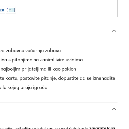
 za zabavnu večernju zabavu
ica s pitanjima sa zanimljivim uvidima
najboljim prijateljima ili kao poklon
te kartu, postavite pitanje, dopustite da se iznenadite
ilo kojeg broja igrača
 o svojim najboljim prijateljima, saznat ćete kada
zaigrate kviz