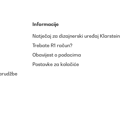
Informacije
Natječaj za dizajnerski uređaj Klarstein
Prevedi
Trebate R1 račun?
Obavijest o podacima
Postavke za kolačiće
narudžbe
Prevedi