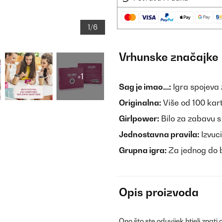
1/6
Vrhunske značajke
+1
Sag je imao...:
Igra spojeva
Originalna:
Više od 100 kart
Girlpower:
Bilo za zabavu s 
Jednostavna pravila:
Izvuci
Grupna igra:
Za jednog do b
Opis proizvoda
Ono što ste oduvijek htjeli znati