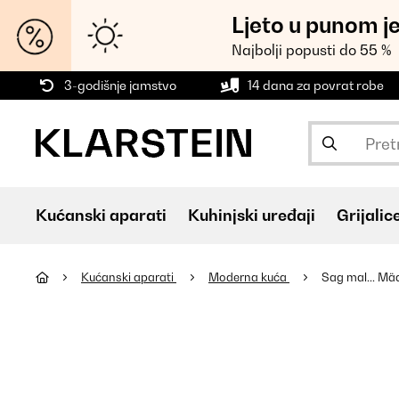
Ljeto u punom j
Najbolji popusti do 55 %
3-godišnje jamstvo
14 dana za povrat robe
Kućanski aparati
Kuhinjski uređaji
Grijalic
Kućanski aparati
Moderna kuća
Sag mal... Mä