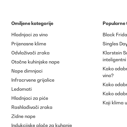
POTVRĐENI PREGLED
17/03/2024
Sehr Lustig.Macht spaß.
Omiljene kategorije
Popularne
Hladnjaci za vino
Black Frid
Amazon-Benutzer
Prijenosne klime
Singles Da
Odvlaživači zraka
Klarstein 
POTVRĐENI PREGLED
04/02/2024
inteligentn
Otočne kuhinjske nape
Kako odabra
Nape dimnjaci
Macht Spaß und lockert das Treffen auf
vino?
Infracrvene grijalice
Kako odabr
Ledomati
Amazon-Benutzer
Kako odabr
Hladnjaci za piće
Koji klima 
Rashlađivači zraka
POTVRĐENI PREGLED
07/12/2023
Zidne nape
Scheint interessant zu sein. Kann noch nichts dazu s
Indukcijske ploče za kuhanje