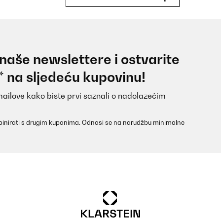
 naše newslettere i ostvarite
en aussortiert, welche nicht so gepasst hatten; es war eine sehr lu
* na sljedeću kupovinu!
mailove kako biste prvi saznali o nadolazećim
inirati s drugim kuponima. Odnosi se na narudžbu minimalne
schenkt und sie hst sich sehr darüber gefreut Das gibt sicher ein 