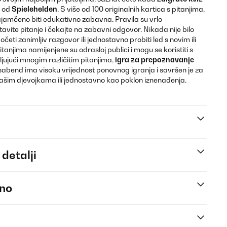
d od
Spielehelden
. S više od 100 originalnih kartica s pitanjima,
jamčeno biti edukativno zabavna. Pravila su vrlo
tavite pitanje i čekajte na zabavni odgovor. Nikada nije bilo
očeti zanimljiv razgovor ili jednostavno probiti led s novim ili
tanjima namijenjene su odrasloj publici i mogu se koristiti s
jujući mnogim različitim pitanjima,
igra
za prepoznavanje
abend ima visoku vrijednost ponovnog igranja i savršen je za
ašim djevojkama ili jednostavno kao poklon iznenađenja.
 detalji
eno