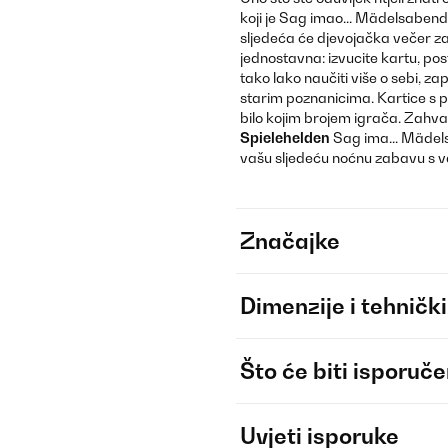
koji je Sag imao... Mädelsaben
sljedeća će djevojačka večer za
jednostavna: izvucite kartu, pos
tako lako naučiti više o sebi, zap
starim poznanicima. Kartice s pi
bilo kojim brojem igrača. Zahval
Spielehelden
Sag ima... Mädels
vašu sljedeću noćnu zabavu s v
Značajke
Dimenzije i tehnički
Što će biti isporuč
Uvjeti isporuke