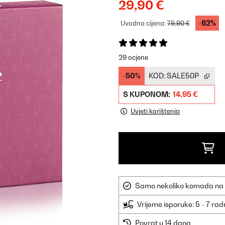
29,90 €
-62%
Uvodna cijena:
79,90 €
29 ocjene
-50%
KOD:
SALE50P
S KUPONOM:
14,95 €
Uvjeti korištenja
Samo nekoliko komada na sk
Vrijeme isporuke: 5 - 7 ra
Povrat u 14 dana