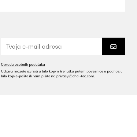
Prevedi
stige Fragestunde - wir haben viel gelacht und
Prevedi
Obrada osobnih podataka
Odjavu možete izvršiti u bilo kojem trenutku putem poveznice u podnožju
bilo koje e-pošte ili nam pišite na
privacy@chal-tec.com
.
paar kurzweilige Stunden und jede Menge Spaß.
Prevedi