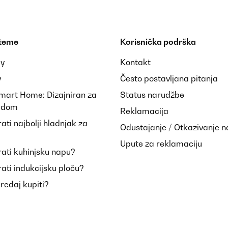
 teme
Korisnička podrška
ay
Kontakt
y
Često postavljana pitanja
Smart Home: Dizajniran za
Status narudžbe
i dom
Reklamacija
ti najbolji hladnjak za
Odustajanje / Otkazivanje 
Upute za reklamaciju
ati kuhinjsku napu?
ati indukcijsku ploču?
uređaj kupiti?
agen, da es ein Geschenk ist.