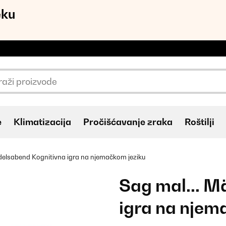
eku
e
Klimatizacija
Pročišćavanje zraka
Roštilji
delsabend Kognitivna igra na njemačkom jeziku
Sag mal... M
igra na njem