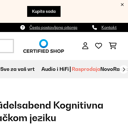
Kupite sada
Često postavljana pitanja
Kontakt
Sve za vaš vrt
Audio i HiFi
Rasprodaja
Novo
Raspa
ädelsabend Kognitivna
ačkom jeziku