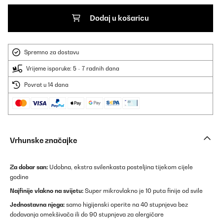
Dodaj u košaricu
Spremno za dostavu
Vrijeme isporuke: 5 - 7 radnih dana
Povrat u 14 dana
Vrhunske značajke
Za dobar san:
Udobna, ekstra svilenkasta posteljina tijekom cijele
godine
Najfinije vlakno na svijetu:
Super mikrovlakno je 10 puta finije od svile
Jednostavna njega:
samo higijenski operite na 40 stupnjeva bez
dodavanja omekšivača ili do 90 stupnjeva za alergičare