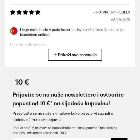
POTVRĐENI PREGLED
06/09/2025
Llegó manchado y pude hacer la devolución, pero la tela es de
buenísima calidad.
Usuario/a de amazon
Prikaži sve recenzije
Prevedi
POTVRĐENI PREGLED
07/08/2025
-10 €
Super qualité, légère et douce
Prijavite se na naše newslettere i ostvarite
Utilisateur d'Amazon
popust od 10 €* na sljedeću kupovinu!
Prevedi
Pretplatite se na naše e-mailove kako biste prvi saznali o
nadolazećim rasprodajama.
POTVRĐENI PREGLED
Popust od 10 € ne može se kombinirati s drugim kuponima. Odnosi se na
narudžbu minimalne vrijednosti 100 €.
10/07/2025