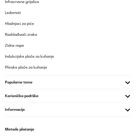
Infracrvene grijalice
155x200 (3-teilig)! Schon beim Auspacken merkt man die
hochwertige Qualität. Der Stoff fühlt sich unglaublich weich an
Ledomati
und ist perfekt für kalte Nächte.Pro: Super weich & angenehm –
Das Material ist kuschelig und fühlt sich auf der Haut richtig gut
Hladnjaci za piće
an. Hält wunderbar warm – Perfekt für den Winter, da es die
Wärme speichert, ohne dass man schwitzt. Top Verarbeitung –
Keine losen Fäden, stabile Nähte und ein hochwertiger
Rashlađivači zraka
Reißverschluss. Pflegeleicht – Lässt sich problemlos bei 40°C
waschen und bleibt auch nach mehreren Wäschen flauschig.Ich
Zidne nape
kann diese Bettwäsche absolut empfehlen. Wer im Winter gerne
gemütlich und warm schläft, wird hier nicht enttäuscht. Würde sie
Indukcijske ploče za kuhanje
jederzeit wieder kaufen!
Plinske ploče za kuhanje
Amazon-Benutzer
Prevedi
Popularne teme
POTVRĐENI PREGLED
Korisnička podrška
06/02/2025
Informacije
Ottima qualità
Utente Amazon
Metode plaćanja
Prevedi