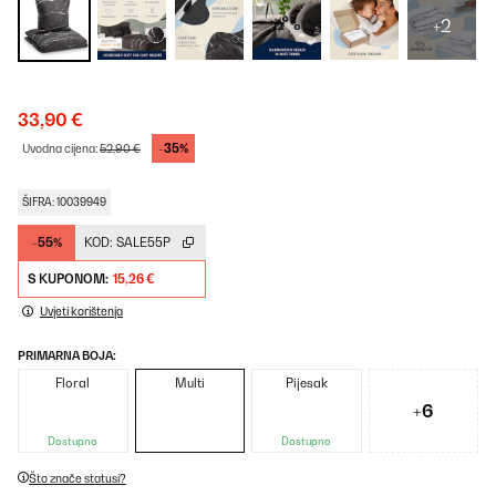
+2
33,90 €
-35%
Uvodna cijena:
52,90 €
ŠIFRA: 10039949
-55%
KOD:
SALE55P
S KUPONOM:
15,26 €
Uvjeti korištenja
PRIMARNA BOJA:
Floral
Multi
Pijesak
+6
Dostupno
Dostupno
Što znače statusi?