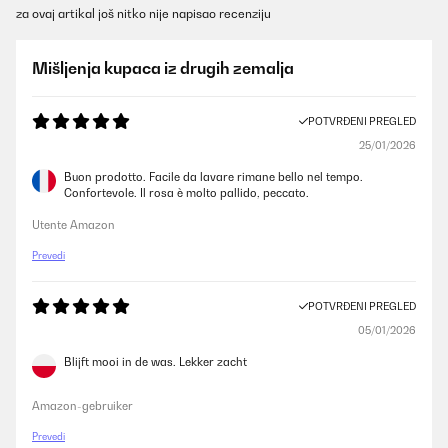
za ovaj artikal još nitko nije napisao recenziju
Mišljenja kupaca iz drugih zemalja
POTVRĐENI PREGLED
25/01/2026
Buon prodotto. Facile da lavare rimane bello nel tempo.
Confortevole. Il rosa è molto pallido, peccato.
Utente Amazon
Prevedi
POTVRĐENI PREGLED
05/01/2026
Blijft mooi in de was. Lekker zacht
Amazon-gebruiker
Prevedi