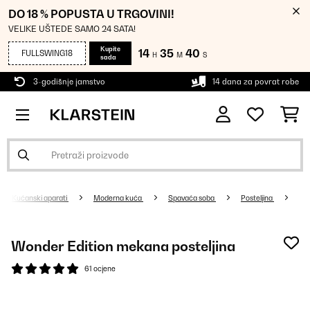
DO 18 % POPUSTA U TRGOVINI!
VELIKE UŠTEDE SAMO 24 SATA!
Kupite
14
35
39
FULLSWING18
H
M
S
sada
3-godišnje jamstvo
14 dana za povrat robe
Kućanski aparati
Moderna kuća
Spavaća soba
Posteljina
Wonder Edition mekana posteljina
61 ocjene