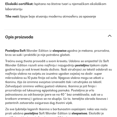
Ekološki certifikat:
Ispitano na štetne tvari u njemačkom ekološkom
laboratoriju
Tihe noći:
lijepe boje stvaraju modernu atmosferu za spavanje
Opis proizvoda
Posteljina Soft
Wonder-Edition iz
sleepwise
ugodno je mekana, prozračna,
brzo se suši i praktički je nije potrebno glačati.
Trećinu svog života provodiš u svom krevetu. Udobno se smjestite! Uz Soft
Wonder-Edition razvili smo najfiniju i najugodniju
posteljinu
tijekom cijele
godine koju je vaš krevet ikada doživio. Naši stručnjaci za tekstil odabrali su
najfinija vlakna na svijetu za izuzetno ugodan osjećaj na dodir: super
mikrovlakna su 10 puta finija od svile. Njegova vlakna mogu se utkati u
tkaninu, čija će iznimna svojstva iznenaditi čak i stručnjake za tekstil.
Zahvaljujući iznimno velikoj gustoći vlakana, tkanina je još finija i
prozračnija od luksuznog egipatskog pamuka. Posteljina je vrlo
jednostavna za održavanje (pere se na 40 ° bez omekšivača, suši se u
kratkom vremenu) i gotovo se ne skuplja. Uz to, temeljita obrada šavova i
patentnih zatvarača osigurava dug životni vijek.
Za sve ljubitelje laganih tkanina s baršunastim osjećajem: neka vas noću
prati udobna
posteljina
Soft Wonder-Edition iz
sleepwisea
. Ekološki je