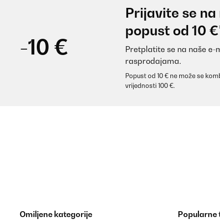
Prijavite se na
Super qualité, légère et douce
popust od 10 €
-10 €
Pretplatite se na naše e-
Utilisateur d'Amazon
rasprodajama.
Popust od 10 € ne može se komb
POTVRĐENI PREGLED
10/07/2025
vrijednosti 100 €.
Gutes und angenehmes Feeling. Die Verarbeitung ist
Versand. Ich kann dieses Produkt empfehlen.
Amazon-Benutzer
POTVRĐENI PREGLED
07/05/2025
Perfekt, superschön und so schön weich.Ich bin begei
Omiljene kategorije
Popularne