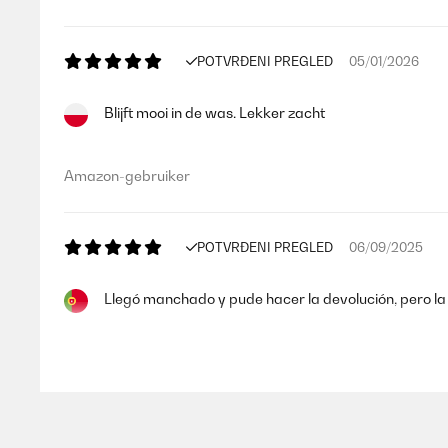
POTVRĐENI PREGLED
05/01/2026
Blijft mooi in de was. Lekker zacht
Amazon-gebruiker
POTVRĐENI PREGLED
06/09/2025
Llegó manchado y pude hacer la devolución, pero la 
Usuario/a de amazon
POTVRĐENI PREGLED
07/08/2025