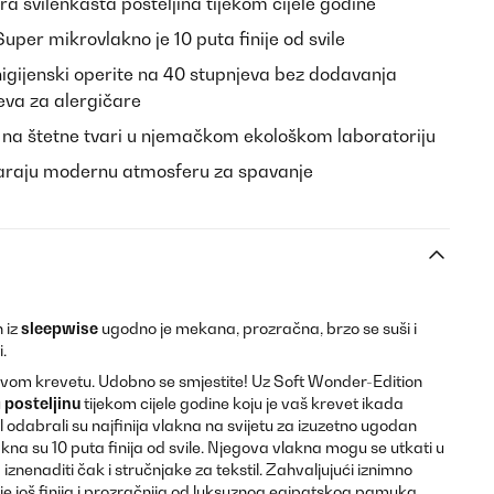
a svilenkasta posteljina tijekom cijele godine
uper mikrovlakno je 10 puta finije od svile
gijenski operite na 40 stupnjeva bez dodavanja
eva za alergičare
 na štetne tvari u njemačkom ekološkom laboratoriju
araju modernu atmosferu za spavanje
 iz
sleepwise
ugodno je mekana, prozračna, brzo se suši i
.
 svom krevetu. Udobno se smjestite! Uz Soft Wonder-Edition
u
posteljinu
tijekom cijele godine koju je vaš krevet ikada
il odabrali su najfinija vlakna na svijetu za izuzetno ugodan
kna su 10 puta finija od svile. Njegova vlakna mogu se utkati u
 iznenaditi čak i stručnjake za tekstil. Zahvaljujući iznimno
 je još finija i prozračnija od luksuznog egipatskog pamuka.