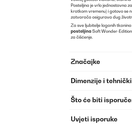
Posteljina je vrlo jednostavna z
kratkom vremenu) i gotovo se ne
zatvarača osigurava dug životni
Za sve ljubitelje laganih tkani
posteljina
Soft Wonder-Edition
za čišćenje.
Značajke
Dimenzije i tehnički
Što će biti isporuč
Uvjeti isporuke