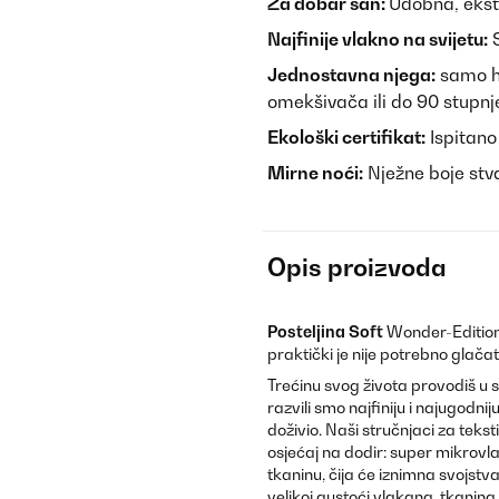
Za dobar san:
Udobna, ekstr
Najfinije vlakno na svijetu:
S
Jednostavna njega:
samo hi
omekšivača ili do 90 stupnj
Ekološki certifikat:
Ispitano
Mirne noći:
Nježne boje stv
Opis proizvoda
Posteljina Soft
Wonder-Edition
praktički je nije potrebno glačati
Trećinu svog života provodiš u
razvili smo najfiniju i najugodnij
doživio. Naši stručnjaci za tekst
osjećaj na dodir: super mikrovla
tkaninu, čija će iznimna svojstva
velikoj gustoći vlakana, tkanina