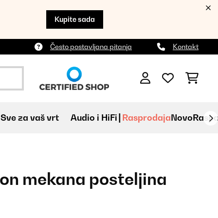
Kupite sada
Često postavljana pitanja
Kontakt
Sve za vaš vrt
Audio i HiFi
Rasprodaja
Novo
Raspa
on mekana posteljina