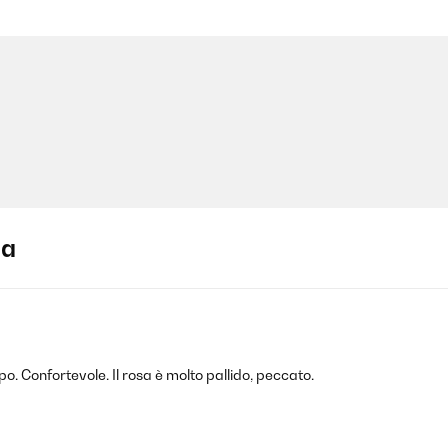
ja
o. Confortevole. Il rosa è molto pallido, peccato.