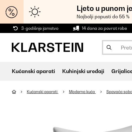
Ljeto u punom j
Najbolji popusti do 55 %
3-godišnje jamstvo
14 dana za povrat robe
Kućanski aparati
Kuhinjski uređaji
Grijalic
Kućanski aparati
Moderna kuća
Spavaća sob