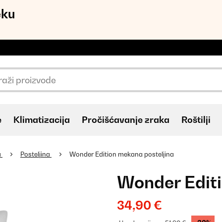
eku
e
Klimatizacija
Pročišćavanje zraka
Roštilji
a
Posteljina
Wonder Edition mekana posteljina
Wonder Editi
34,90 €