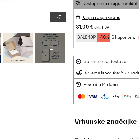
Dostupno i u drugoj kvaliteti
1/7
Kupiti raspakirano
31,00 €
uklj. PDV
SALE40P
-40%
S kuponom:
+2
Spremno za dostavu
Vrijeme isporuke: 5 - 7 ra
Povrat u 14 dana
Vrhunske značajke