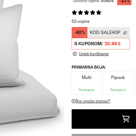
-32%
Uvodna cijena:
51,90 €
53 ocjene
-40%
KOD:
SALE40P
S KUPONOM:
20,94 €
Uvjeti korištenja
PRIMARNA BOJA:
Multi
Pijesak
Dostupno
Dostupno
Što znače statusi?