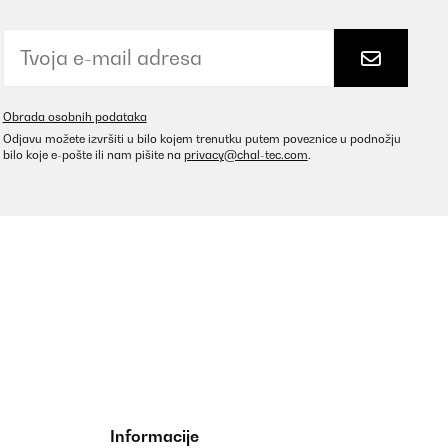
Prevedi
Obrada osobnih podataka
Odjavu možete izvršiti u bilo kojem trenutku putem poveznice u podnožju
bilo koje e-pošte ili nam pišite na
privacy@chal-tec.com
.
eug eine gute Qualitätsanmutung. Wie immer sehr schneller
Prevedi
 tolles Material.
Informacije