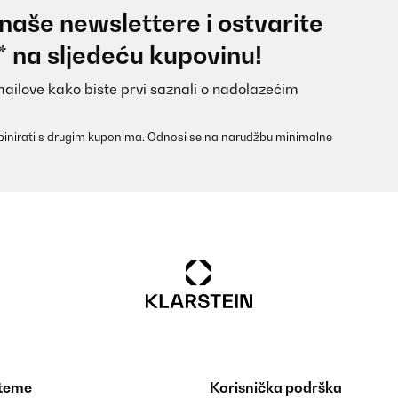
 naše newslettere i ostvarite
* na sljedeću kupovinu!
mailove kako biste prvi saznali o nadolazećim
inirati s drugim kuponima. Odnosi se na narudžbu minimalne
 für den Preis sehr gut. Reißverschlüsse mit Metall geben dem Bettz
stert. Werde noch welche in einer anderen Farbe bestellen. Und ganz
 teme
Korisnička podrška