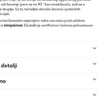
a održavanje (pere se na 40 ° bez omekšivača, suši se u
 skuplja. Uz to, temeljita obrada šavova i patentnih
 vijek.
na s baršunastim osjećajem: neka vas noću prati udobna
 iz
sleepwisea
. Ekološki je certificiran i iznimno jednostavan
 detalji
eno