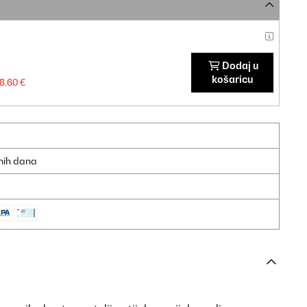
Dodaj u
košaricu
18,60 €
dnih dana