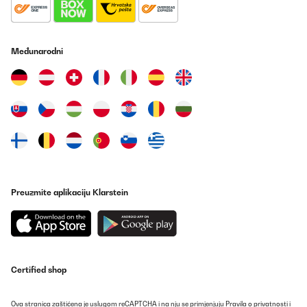
POTVRĐENI PREGLED
03/01/2025
Ich liebe diese Bettwäsche. Trocknerbeständig, mit
Međunarodni
Reißverschlüssen und super angenehm.
Amazon-Benutzer
Prevedi
POTVRĐENI PREGLED
10/12/2024
très agréable au toucher
Preuzmite aplikaciju Klarstein
Utilisateur d'Amazon
Prevedi
POTVRĐENI PREGLED
Certified shop
25/11/2024
Ich bin sehr zufrieden von meine Auswahl, gut verpackt und
Ova stranica zaštićena je uslugom reCAPTCHA i na nju se primjenjuju
Pravila o privatnosti
i