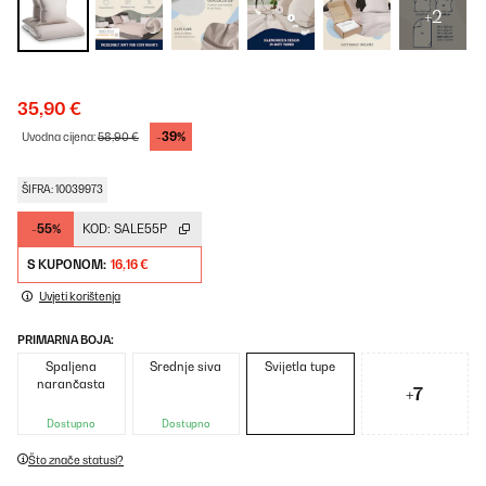
+2
35,90 €
-39%
Uvodna cijena:
58,90 €
ŠIFRA: 10039973
-55%
KOD:
SALE55P
S KUPONOM:
16,16 €
Uvjeti korištenja
PRIMARNA BOJA:
Spaljena
Srednje siva
Svijetla tupe
narančasta
+7
Dostupno
Dostupno
Što znače statusi?