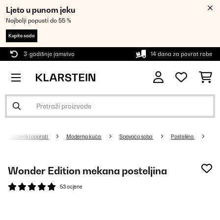
Ljeto u punom jeku
Najbolji popusti do 55 %
Kupite sada
3-godišnje jamstvo
14 dana za povrat robe
Kućanski aparati
Moderna kuća
Spavaća soba
Posteljina
Wonder Edition mekana posteljina
53 ocjene