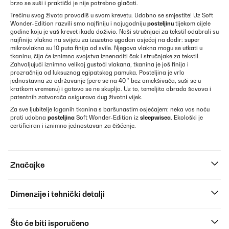
brzo se suši i praktički je nije potrebno glačati.
Trećinu svog života provodiš u svom krevetu. Udobno se smjestite! Uz Soft
Wonder-Edition razvili smo najfiniju i najugodniju
posteljinu
tijekom cijele
godine koju je vaš krevet ikada doživio. Naši stručnjaci za tekstil odabrali su
najfinija vlakna na svijetu za izuzetno ugodan osjećaj na dodir: super
mikrovlakna su 10 puta finija od svile. Njegova vlakna mogu se utkati u
tkaninu, čija će iznimna svojstva iznenaditi čak i stručnjake za tekstil.
Zahvaljujući iznimno velikoj gustoći vlakana, tkanina je još finija i
prozračnija od luksuznog egipatskog pamuka. Posteljina je vrlo
jednostavna za održavanje (pere se na 40 ° bez omekšivača, suši se u
kratkom vremenu) i gotovo se ne skuplja. Uz to, temeljita obrada šavova i
patentnih zatvarača osigurava dug životni vijek.
Za sve ljubitelje laganih tkanina s baršunastim osjećajem: neka vas noću
prati udobna
posteljina
Soft Wonder-Edition iz
sleepwisea
. Ekološki je
certificiran i iznimno jednostavan za čišćenje.
Značajke
Dimenzije i tehnički detalji
Što će biti isporučeno