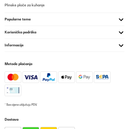
Plinske ploče za kuhanje
Amazon-Benutzer
Prevedi
Popularne teme
POTVRĐENI PREGLED
Korisnička podrška
06/02/2025
Informacije
Ottima qualità
Utente Amazon
Metode plaćanja
Prevedi
POTVRĐENI PREGLED
17/01/2025
Buena calidad
* Sve cijene uključuju PDV.
Usuario/a de amazon
Prevedi
Dostava