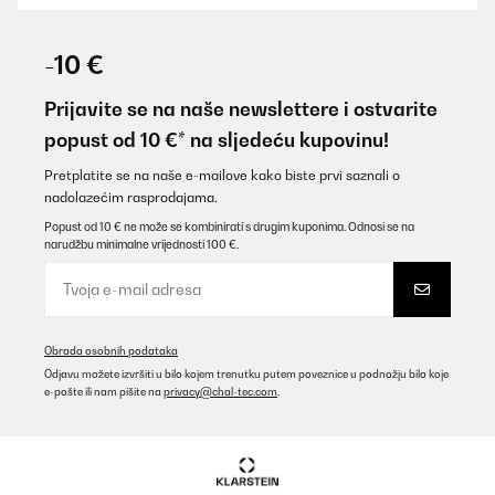
POTVRĐENI PREGLED
07/08/2025
-10 €
Super qualité, légère et douce
Prijavite se na naše newslettere i ostvarite
Utilisateur d'Amazon
popust od 10 €* na sljedeću kupovinu!
Prevedi
Pretplatite se na naše e-mailove kako biste prvi saznali o
nadolazećim rasprodajama.
POTVRĐENI PREGLED
Popust od 10 € ne može se kombinirati s drugim kuponima. Odnosi se na
narudžbu minimalne vrijednosti 100 €.
10/07/2025
Gutes und angenehmes Feeling. Die Verarbeitung ist für den Preis
sehr gut. Reißverschlüsse mit Metall geben dem Bettzeug eine
gute Qualitätsanmutung. Wie immer sehr schneller Versand. Ich
kann dieses Produkt empfehlen.
Obrada osobnih podataka
Amazon-Benutzer
Odjavu možete izvršiti u bilo kojem trenutku putem poveznice u podnožju bilo koje
e-pošte ili nam pišite na
privacy@chal-tec.com
.
Prevedi
POTVRĐENI PREGLED
07/05/2025