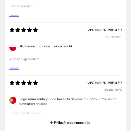
Utente Amazon
Prevedi
POTVRĐENI PREGLED
05/01/2026
Blijft mooi in de was. Lekker zacht
Amazon-gebruiker
Prevedi
POTVRĐENI PREGLED
06/09/2025
Llegó manchado y pude hacer la devolución, pero la tela es de
buenísima calidad.
Usuario/a de amazon
Prikaži sve recenzije
Prevedi