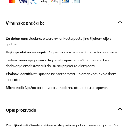
Vrhunske značajke
Za dobar san:
Udobna, ekstra svilenkasta posteljina tijekom cijele
godine
Najfinije vlakno na svijetu:
Super mikrovlakno je 10 puta finije od svile
Jednostavna njega:
samo higijenski operite na 40 stupnjeva bez
dodavanja omekšivača ili do 90 stupnjeva za alergičare
Ekološki certifikat:
Ispitano na štetne tvari u njemačkom ekološkom
laboratoriju
Mirne noći:
Nježne boje stvaraju modernu atmosferu za spavanje
Opis proizvoda
Posteljina Soft
Wonder-Edition iz
sleepwise
ugodno je mekana, prozračna,