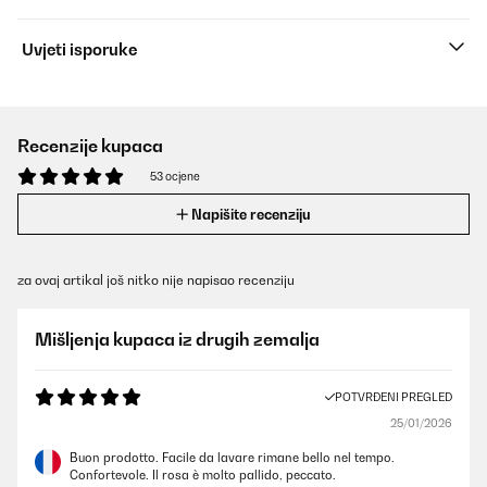
Uvjeti isporuke
Recenzije kupaca
53 ocjene
Napišite recenziju
za ovaj artikal još nitko nije napisao recenziju
Mišljenja kupaca iz drugih zemalja
POTVRĐENI PREGLED
25/01/2026
Buon prodotto. Facile da lavare rimane bello nel tempo.
Confortevole. Il rosa è molto pallido, peccato.