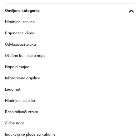
Perfekt, superschön und so schön weich.Ich bin begeistert.
Omiljene kategorije
Werde noch welche in einer anderen Farbe bestellen. Und ganz
tolles Material.
Hladnjaci za vino
Amazon-Benutzer
Prijenosne klime
Prevedi
Odvlaživači zraka
POTVRĐENI PREGLED
Otočne kuhinjske nape
07/02/2025
Nape dimnjaci
Perfekte Winterbettwäsche – kuschelig weich und wärmend! Ich
bin absolut begeistert von der Sleepwise Winter-Bettwäsche
Infracrvene grijalice
155x200 (3-teilig)! Schon beim Auspacken merkt man die
hochwertige Qualität. Der Stoff fühlt sich unglaublich weich an
Ledomati
und ist perfekt für kalte Nächte.Pro: Super weich & angenehm –
Das Material ist kuschelig und fühlt sich auf der Haut richtig gut
Hladnjaci za piće
an. Hält wunderbar warm – Perfekt für den Winter, da es die
Wärme speichert, ohne dass man schwitzt. Top Verarbeitung –
Keine losen Fäden, stabile Nähte und ein hochwertiger
Rashlađivači zraka
Reißverschluss. Pflegeleicht – Lässt sich problemlos bei 40°C
waschen und bleibt auch nach mehreren Wäschen flauschig.Ich
Zidne nape
kann diese Bettwäsche absolut empfehlen. Wer im Winter gerne
gemütlich und warm schläft, wird hier nicht enttäuscht. Würde sie
Indukcijske ploče za kuhanje
jederzeit wieder kaufen!