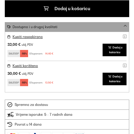
Dodaj u košaricu
Dostupno i u drugoj kvaliteti
Kupiti raspakirano
32,00 €
uklj. PDV
Dodaj u
košaricu
SALE55P
-55%
S kuponom:
14,40 €
Kupiti korišteno
30,00 €
uklj. PDV
Dodaj u
košaricu
SALE55P
-55%
S kuponom:
13,50 €
Spremno za dostavu
Vrijeme isporuke: 5 - 7 radnih dana
Povrat u 14 dana