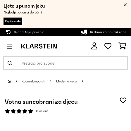
Ljeto u punom jeku
Najbolji popusti do 55 %
Kupite sada
3-godišnje jamstvo
14 dana za povrat robe
Kućanski aparati
Moderna kuća
Votna suncobrani za djecu
41 ocjene