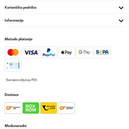
blauen Farbvariante. Die Tatsache, dass er für verschiedene
Altersgruppen geeignet ist und beiden Kindern gleichermaßen
Korisnička podrška
gefällt, spricht für seine Vielseitigkeit. Tolle Sicherheitsmerkmale:
Die Reflektoren auf dem Schirm sind eine großartige Ergänzung.
Informacije
Sie verbessern die Sichtbarkeit unserer Kinder in dunklen oder
regnerischen Bedingungen erheblich. Diese Sicherheitsmerkmale
sind für uns als Eltern äußerst beruhigend. Der Monte Stivo
Kinder Regenschirm hat sich als eine hervorragende Wahl
Metode plaćanja
erwiesen. Seine kindgerechte Gestaltung und die durchdachten
Sicherheitsaspekte machen ihn zu einem unverzichtbaren
Begleiter an regnerischen Tagen. Wir sind rundum zufrieden und
empfehlen ihn allen Eltern, die nach einem zuverlässigen und
kinderfreundlichen Regenschirm suchen.
Amazon-Benutzer
Prevedi
* Sve cijene uključuju PDV.
POTVRĐENI PREGLED
Dostava
01/01/2024
Gut sichtbarer, leicht zu öffnender Kinder Regenschirm
Bewertung des Monte Stivo Kinder Regenschirms: Unser Erlebnis
mit dem Monte Stivo Kinder Regenschirm war absolut
fantastisch! Dieser Schirm hat nicht nur die Bedürfnisse meiner
Kinder erfüllt, sondern auch ihre Begeisterung für Spaziergänge
Međunarodni