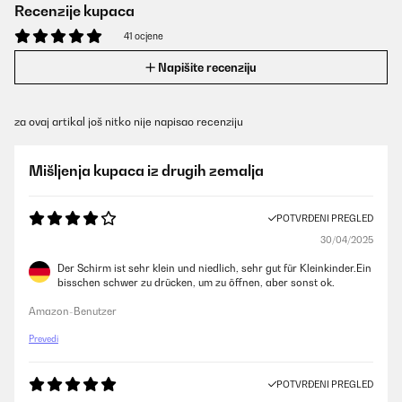
Recenzije kupaca
41 ocjene
Napišite recenziju
za ovaj artikal još nitko nije napisao recenziju
Mišljenja kupaca iz drugih zemalja
POTVRĐENI PREGLED
30/04/2025
Der Schirm ist sehr klein und niedlich, sehr gut für Kleinkinder.Ein
bisschen schwer zu drücken, um zu öffnen, aber sonst ok.
Amazon-Benutzer
Prevedi
POTVRĐENI PREGLED