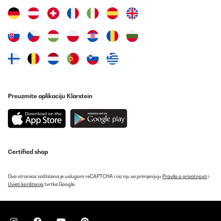
im Regen geweckt. Begeisterung bei meinem Sohn: Mein Sohn ist
2,5 Jahre alt und liebt diesen Regenschirm über alles! Die
Möglichkeit, den Schirm selbstständig zu öffnen und zu schließen
gefällt ihm. Diese kinderleichte Bedienung ist bemerkenswert und
unterstützt seine Eigenständigkeit. Geeignet für verschiedene
Altersgruppen: Nicht nur mein jüngerer Sohn, sondern auch sein
älterer Bruder ist ein großer Fan dieses Schirms, vor allem in der
blauen Farbvariante. Die Tatsache, dass er für verschiedene
Altersgruppen geeignet ist und beiden Kindern gleichermaßen
gefällt, spricht für seine Vielseitigkeit. Tolle Sicherheitsmerkmale:
Die Reflektoren auf dem Schirm sind eine großartige Ergänzung.
Sie verbessern die Sichtbarkeit unserer Kinder in dunklen oder
regnerischen Bedingungen erheblich. Diese Sicherheitsmerkmale
Preuzmite aplikaciju Klarstein
sind für uns als Eltern äußerst beruhigend. Der Monte Stivo
Kinder Regenschirm hat sich als eine hervorragende Wahl
erwiesen. Seine kindgerechte Gestaltung und die durchdachten
Sicherheitsaspekte machen ihn zu einem unverzichtbaren
Begleiter an regnerischen Tagen. Wir sind rundum zufrieden und
empfehlen ihn allen Eltern, die nach einem zuverlässigen und
kinderfreundlichen Regenschirm suchen.
Certified shop
Amazon-Benutzer
Ova stranica zaštićena je uslugom reCAPTCHA i na nju se primjenjuju
Pravila o privatnosti
i
Prevedi
Uvjeti korištenja
tvrtke Google.
POTVRĐENI PREGLED
20/12/2023