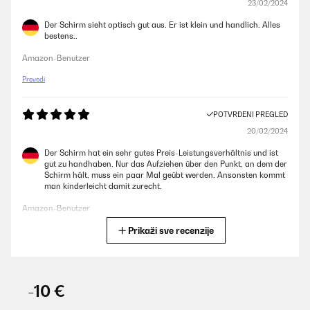
23/02/2024
Der Schirm sieht optisch gut aus. Er ist klein und handlich. Alles
bestens..
Amazon-Benutzer
Prevedi
POTVRĐENI PREGLED
20/02/2024
Der Schirm hat ein sehr gutes Preis-Leistungsverhältnis und ist
gut zu handhaben. Nur das Aufziehen über den Punkt, an dem der
Schirm hält, muss ein paar Mal geübt werden. Ansonsten kommt
man kinderleicht damit zurecht.
Amazon-Benutzer
Prikaži sve recenzije
Prevedi
POTVRĐENI PREGLED
19/01/2024
-10 €
Perfetto per bambini, piccolo, maneggevole e facile da aprire e