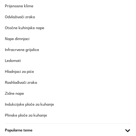
beruhigend.Der Monte Stivo Kinder Regenschirm hat sich als
Prijenosne klime
eine hervorragende Wahl erwiesen. Seine kindgerechte
Gestaltung und die durchdachten Sicherheitsaspekte machen ihn
Odvlaživači zraka
zu einem unverzichtbaren Begleiter an regnerischen Tagen. Wir
sind rundum zufrieden und empfehlen ihn allen Eltern, die nach
Otočne kuhinjske nape
einem zuverlässigen und kinderfreundlichen Regenschirm
suchen.
Nape dimnjaci
Amazon-Benutzer
Infracrvene grijalice
Prevedi
Ledomati
POTVRĐENI PREGLED
Hladnjaci za piće
01/01/2024
Rashlađivači zraka
Bewertung des Monte Stivo Kinder Regenschirms: Unser Erlebnis
mit dem Monte Stivo Kinder Regenschirm war absolut
Zidne nape
fantastisch! Dieser Schirm hat nicht nur die Bedürfnisse meiner
Kinder erfüllt, sondern auch ihre Begeisterung für Spaziergänge
Indukcijske ploče za kuhanje
im Regen geweckt. Begeisterung bei meinem Sohn: Mein Sohn ist
2,5 Jahre alt und liebt diesen Regenschirm über alles! Die
Möglichkeit, den Schirm selbstständig zu öffnen und zu schließen
Plinske ploče za kuhanje
gefällt ihm. Diese kinderleichte Bedienung ist bemerkenswert und
unterstützt seine Eigenständigkeit. Geeignet für verschiedene
Altersgruppen: Nicht nur mein jüngerer Sohn, sondern auch sein
Popularne teme
älterer Bruder ist ein großer Fan dieses Schirms, vor allem in der