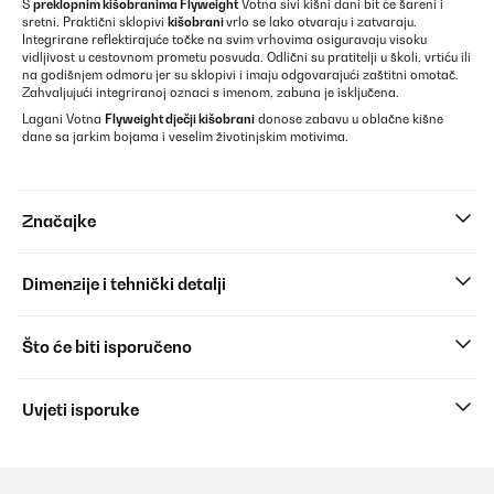
S
preklopnim kišobranima Flyweight
Votna sivi kišni dani bit će šareni i
sretni. Praktični sklopivi
kišobrani
vrlo se lako otvaraju i zatvaraju.
Integrirane reflektirajuće točke na svim vrhovima osiguravaju visoku
vidljivost u cestovnom prometu posvuda. Odlični su pratitelji u školi, vrtiću ili
na godišnjem odmoru jer su sklopivi i imaju odgovarajući zaštitni omotač.
Zahvaljujući integriranoj oznaci s imenom, zabuna je isključena.
Lagani Votna
Flyweight dječji kišobrani
donose zabavu u oblačne kišne
dane sa jarkim bojama i veselim životinjskim motivima.
Značajke
Dimenzije i tehnički detalji
Što će biti isporučeno
Uvjeti isporuke