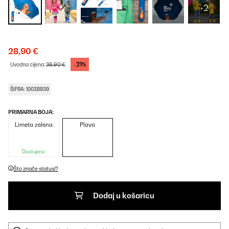
+2
28,90 €
-21%
Uvodna cijena:
36,90 €
ŠIFRA: 10038939
PRIMARNA BOJA:
Limeta zelena
Plava
Dostupno
Što znače statusi?
Dodaj u košaricu