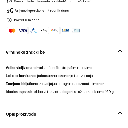
Samo nekoliko komada na skladištu - naruči brzo!
Vrijeme isporuke: 5 - 7 radnih dana
Povrat u 14 dana
Vrhunske značajke
Velika vidljivost:
zahvaljujući reflektirajućim rubovima
Lako za korištenje:
jednostavno otvaranje i zatvaranje
Zamjena isključena:
zahvaljujući integriranoj oznaci s imenom
Idealan suputnik:
sklopivi i izuzetno lagani s težinom od samo 160 g
Opis proizvoda