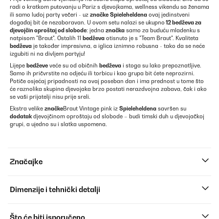
radi o kratkom putovanju u Pariz s djevojkama, wellness vikendu sa ženama
ili samo ludoj party večeri - uz
značke
Spieleheldena
ovaj jedinstveni
događaj bit će nezaboravan. U ovom setu nalazi se ukupno
12 bedževa za
djevojčin oproštaj od slobode
: jedna
značka
samo za buduću mladenku s
natpisom "Braut". Ostalih 11
bedževa
otisnuto je s "Team Braut". Kvaliteta
bedževa
je također impresivna, a iglica iznimno robusna - tako da se neće
izgubiti ni na divljem partyju!
Lijepe
bedževe
veće su od običnih
bedževa
i stoga su lako prepoznatljive.
Samo ih pričvrstite na odjeću ili torbicu i kao grupa bit ćete neprozirni.
Potiče osjećaj pripadnosti na ovaj poseban dan i ima prednost u tome što
će raznolika skupina djevojaka brzo postati nerazdvojna zabava, čak i ako
se vaši prijatelji nisu prije sreli.
Ekstra velike
značke
Braut Vintage pink iz
Spieleheldena
savršen su
dodatak
djevojčinom oproštaju od slobode – budi timski duh u djevojačkoj
grupi, a ujedno su i slatka uspomena.
Značajke
Dimenzije i tehnički detalji
Što će biti isporučeno