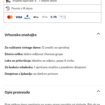
Vrijeme isporuke: 5 - 7 radnih dana
Povrat u 14 dana
Vrhunske značajke
Za ružičaste vintage dame:
12 znački za oproštaj
Ekstra velika:
dobra vidljivost članova grupe
Lako se pričvršćuje:
Idealno za odjeću, pojas ili torbu
Za buduću mladenku:
1 vjenčana značka s posebnim dizajnom
Dizajniran s ljubavlju:
sa slatkim printom
Opis proizvoda
Prije velikog dana vjenčanja na scenu stupa oproštaj od slobode. Bilo da se