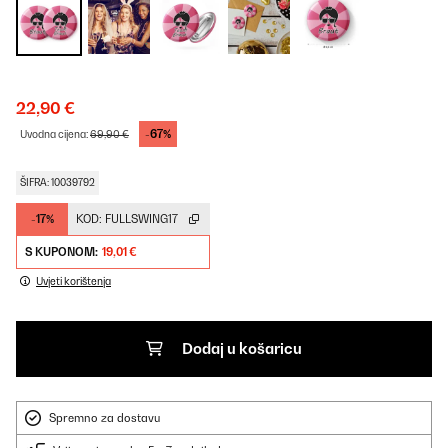
22,90 €
-67%
Uvodna cijena:
69,90 €
ŠIFRA: 10039792
-17%
KOD:
FULLSWING17
S KUPONOM:
19,01 €
Uvjeti korištenja
Dodaj u košaricu
Spremno za dostavu