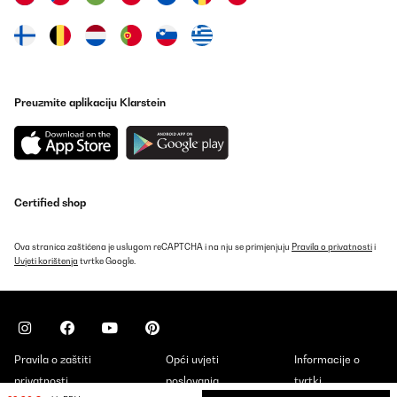
Preuzmite aplikaciju Klarstein
Certified shop
Ova stranica zaštićena je uslugom reCAPTCHA i na nju se primjenjuju
Pravila o privatnosti
i
Uvjeti korištenja
tvrtke Google.
Pravila o zaštiti
Opći uvjeti
Informacije o
privatnosti
poslovanja
tvrtki