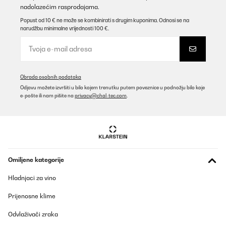
nadolazećim rasprodajama.
Popust od 10 € ne može se kombinirati s drugim kuponima. Odnosi se na
narudžbu minimalne vrijednosti 100 €.
Obrada osobnih podataka
Odjavu možete izvršiti u bilo kojem trenutku putem poveznice u podnožju bilo koje
e-pošte ili nam pišite na
privacy@chal-tec.com
.
Omiljene kategorije
Hladnjaci za vino
Prijenosne klime
Odvlaživači zraka