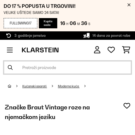
DO 17 % POPUSTA U TRGOVINI!
VELIKE UŠTEDE SAMO 24 SATA!
Kupite
16
06
36
FULLSWING17
H
M
S
sada
3-godišnje jamstvo
14 dana za povrat robe
Kućanski aparati
Moderna kuća
Značke Braut Vintage roze na
njemačkom jeziku