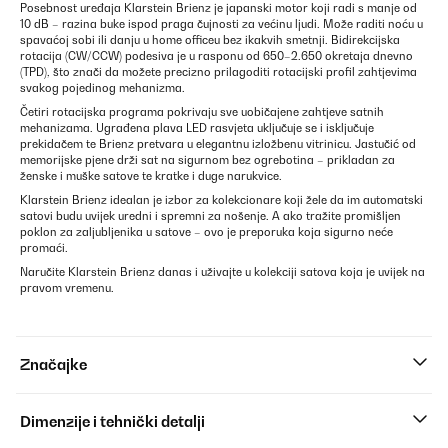
Posebnost uređaja Klarstein Brienz je japanski motor koji radi s manje od
10 dB – razina buke ispod praga čujnosti za većinu ljudi. Može raditi noću u
spavaćoj sobi ili danju u home officeu bez ikakvih smetnji. Bidirekcijska
rotacija (CW/CCW) podesiva je u rasponu od 650–2.650 okretaja dnevno
(TPD), što znači da možete precizno prilagoditi rotacijski profil zahtjevima
svakog pojedinog mehanizma.
Četiri rotacijska programa pokrivaju sve uobičajene zahtjeve satnih
mehanizama. Ugrađena plava LED rasvjeta uključuje se i isključuje
prekidačem te Brienz pretvara u elegantnu izložbenu vitrinicu. Jastučić od
memorijske pjene drži sat na sigurnom bez ogrebotina – prikladan za
ženske i muške satove te kratke i duge narukvice.
Klarstein Brienz idealan je izbor za kolekcionare koji žele da im automatski
satovi budu uvijek uredni i spremni za nošenje. A ako tražite promišljen
poklon za zaljubljenika u satove – ovo je preporuka koja sigurno neće
promaći.
Naručite Klarstein Brienz danas i uživajte u kolekciji satova koja je uvijek na
pravom vremenu.
Značajke
Dimenzije i tehnički detalji