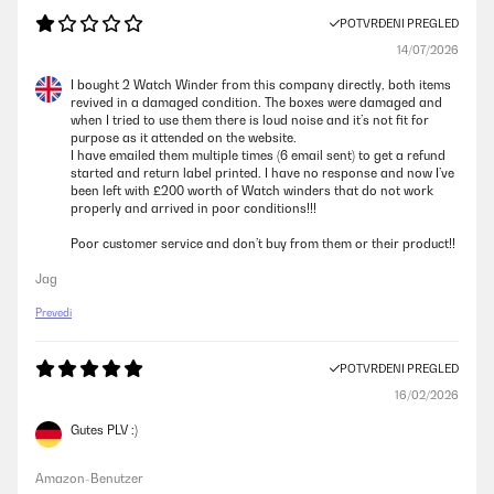
POTVRĐENI PREGLED
14/07/2026
I bought 2 Watch Winder from this company directly, both items
revived in a damaged condition. The boxes were damaged and
when I tried to use them there is loud noise and it’s not fit for
purpose as it attended on the website.
I have emailed them multiple times (6 email sent) to get a refund
started and return label printed. I have no response and now I’ve
been left with £200 worth of Watch winders that do not work
properly and arrived in poor conditions!!!
Poor customer service and don’t buy from them or their product!!
Jag
Prevedi
POTVRĐENI PREGLED
16/02/2026
Gutes PLV :)
Amazon-Benutzer