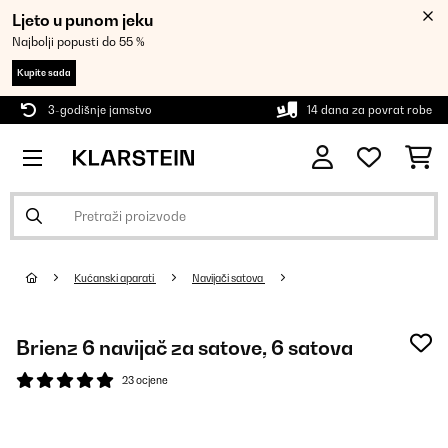
Ljeto u punom jeku
Najbolji popusti do 55 %
Kupite sada
3-godišnje jamstvo
14 dana za povrat robe
Kućanski aparati
Navijači satova
Brienz 6 navijač za satove, 6 satova
23 ocjene