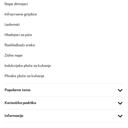
Nape dimnjaci
Prevedi
Infracrvene grijalice
POTVRĐENI PREGLED
Ledomati
03/01/2026
Perfect
Hladnjaci za piće
Rashlađivači zraka
Amazon user
Zidne nape
Prevedi
Indukcijske ploče za kuhanje
POTVRĐENI PREGLED
Plinske ploče za kuhanje
20/11/2025
Super
Popularne teme
KRZYSZTOF
Korisnička podrška
Prevedi
Informacije
POTVRĐENI PREGLED