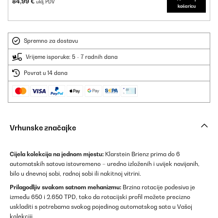
84,99 €
uklj. PDV
košaricu
Spremno za dostavu
Vrijeme isporuke: 5 - 7 radnih dana
Povrat u 14 dana
Vrhunske značajke
Cijela kolekcija na jednom mjestu:
Klarstein Brienz prima do 6
automatskih satova istovremeno – uredno izloženih i uvijek navijanih,
bilo u dnevnoj sobi, radnoj sobi ili nakitnoj vitrini.
Prilagodljiv svakom satnom mehanizmu:
Brzina rotacije podesiva je
između 650 i 2.650 TPD, tako da rotacijski profil možete precizno
uskladiti s potrebama svakog pojedinog automatskog sata u Vašoj
kolekciji.