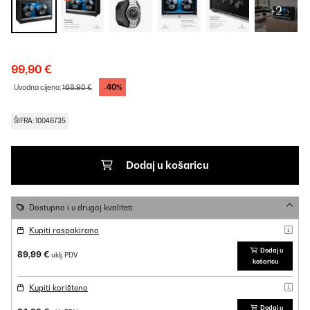
+2
99,90 €
-40%
Uvodna cijena:
168,90 €
ŠIFRA: 10046735
Dodaj u košaricu
Dostupno i u drugoj kvaliteti
Kupiti raspakirano
Dodaj u
89,99 €
uklj. PDV
košaricu
Kupiti korišteno
Dodaj u