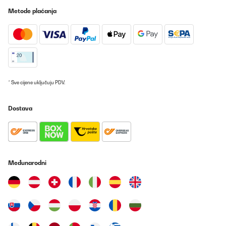
11/07/2025
Metode plaćanja
Der Klarstein Uhrenbeweger überzeugt mich rundum. Optisch
macht er mit der holzoptik Oberfläche, der Acryl‑Tür und der
dezenten blauen LED‑Beleuchtung richtig was her. Ideal, um seine
Automatikuhren auch stilvoll zu präsentieren.Er läuft sehr leise,
die 4 verschiedenen TPD‑Einstellungen (Umdrehungen pro Tag)
sind praktisch, um ihn auf unterschiedliche Werke einzustellen.
Die Uhren sitzen sicher in den Haltern und werden gleichmäßig
bewegt. Auch die Tür schließt sauber und schützt vor Staub. Ich
werde auch noch einen zweiten Kaufen, sobald ich eine weitere
* Sve cijene uključuju PDV.
Automatikuhr kaufe. Dazu kommt dass er auch super in ein kallax
Fach passt.Fazit: Wer einen zuverlässigen und optisch
ansprechenden Watch Winder für mehrere Uhren sucht, ist hier
Dostava
richtig. Sieht gut aus, arbeitet leise und macht genau, was er soll.
Absolute Empfehlung.
Amazon-Benutzer
Prevedi
Međunarodni
POTVRĐENI PREGLED
21/02/2025
Works great and looks premium, very well made.