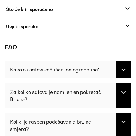
Što će biti isporučeno
Uvjeti isporuke
FAQ
Kako su satovi zaštićeni od ogrebotina?
Za koliko satova je namijenjen pokretač
Brienz?
Koliki je raspon podešavanja brzine i
smjera?