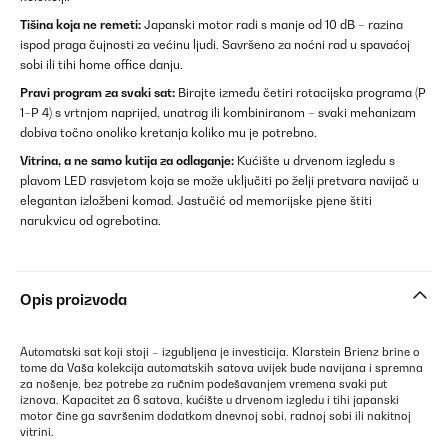
Tišina koja ne remeti:
Japanski motor radi s manje od 10 dB – razina
ispod praga čujnosti za većinu ljudi. Savršeno za noćni rad u spavaćoj
sobi ili tihi home office danju.
Pravi program za svaki sat:
Birajte između četiri rotacijska programa (P
1–P 4) s vrtnjom naprijed, unatrag ili kombiniranom – svaki mehanizam
dobiva točno onoliko kretanja koliko mu je potrebno.
Vitrina, a ne samo kutija za odlaganje:
Kućište u drvenom izgledu s
plavom LED rasvjetom koja se može uključiti po želji pretvara navijač u
elegantan izložbeni komad. Jastučić od memorijske pjene štiti
narukvicu od ogrebotina.
Opis proizvoda
Automatski sat koji stoji – izgubljena je investicija. Klarstein Brienz brine o
tome da Vaša kolekcija automatskih satova uvijek bude navijana i spremna
za nošenje, bez potrebe za ručnim podešavanjem vremena svaki put
iznova. Kapacitet za 6 satova, kućište u drvenom izgledu i tihi japanski
motor čine ga savršenim dodatkom dnevnoj sobi, radnoj sobi ili nakitnoj
vitrini.