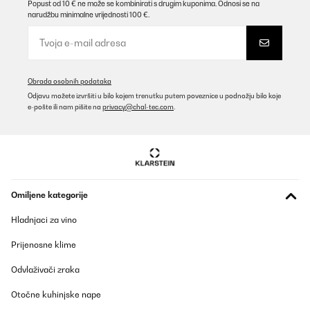
justement parce qu'il y a un moteur qu'il y a un léger
Popust od 10 € ne može se kombinirati s drugim kuponima. Odnosi se na
vombrissement. Un modèle à manivelle serait en effet peut-être
narudžbu minimalne vrijednosti 100 €.
plus silencieux ! Reste à voir à l'usage s'il fonctionne bien sur le
durée.L'éclairage à LED bleu donne une petite note sympa, même
si ça ne sert pas à grand chose. Les coussins sont à peu dur à
mettre autour des bracelets, il faut forcer un peu. Une fois
installées, les montres tournent bien à cadence régulière.Par
ailleurs, l'envoi a été très rapide (je l'ai reçu deux jours avant la
Obrada osobnih podataka
date indiquée) et le suivi de la commande est assez efficace
Odjavu možete izvršiti u bilo kojem trenutku putem poveznice u podnožju bilo koje
(Klarstein envoie des messages à chaque étape).Seul bémol : le
e-pošte ili nam pišite na
privacy@chal-tec.com
.
modèle n'est pas fourni avec un adaptateur secteur et le cordon
d'alimentation est vraiment très fin et semble fragile. Ça détonne
un peu avec l'impression d'ensemble.
Utilisateur d'Amazon
Prevedi
Omiljene kategorije
POTVRĐENI PREGLED
Hladnjaci za vino
10/01/2026
Prijenosne klime
Bin soweit zufrieden mit der Box. Etwas das mir nicht gefällt ist
das am für Strom ein USB A Adapter benötigt. Da sollte man mit
Odvlaživači zraka
der Zeit gehen.
Otočne kuhinjske nape
Amazon-Benutzer