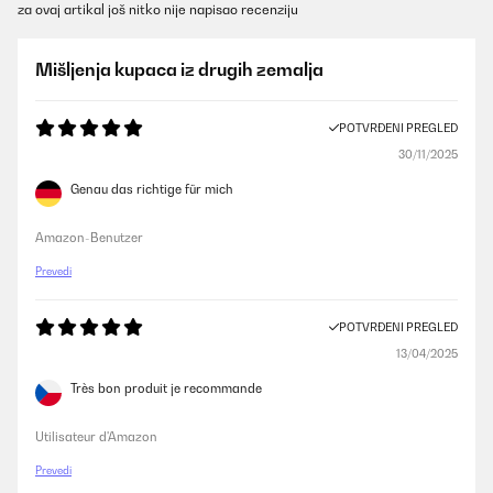
za ovaj artikal još nitko nije napisao recenziju
Mišljenja kupaca iz drugih zemalja
POTVRĐENI PREGLED
30/11/2025
Genau das richtige für mich
Amazon-Benutzer
Prevedi
POTVRĐENI PREGLED
13/04/2025
Très bon produit je recommande
Utilisateur d'Amazon
Prevedi