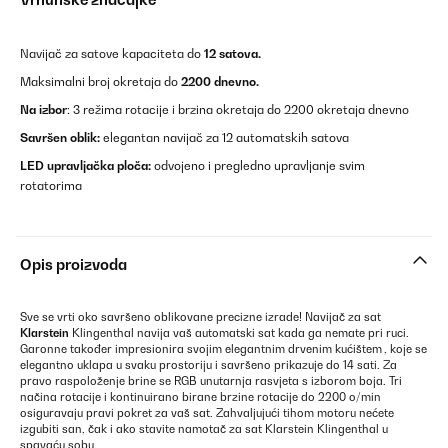
Navijač za satove kapaciteta do
12 satova.
Maksimalni broj okretaja do
2200 dnevno.
Na izbor
: 3 režima rotacije i brzina okretaja do 2200 okretaja dnevno
Savršen oblik:
elegantan navijač za 12 automatskih satova
LED upravljačka ploča:
odvojeno i pregledno upravljanje svim
rotatorima
Opis proizvoda
Sve se vrti oko savršeno oblikovane precizne izrade! Navijač za sat
Klarstein
Klingenthal
navija vaš automatski sat kada ga nemate pri ruci.
Garonne također impresionira svojim elegantnim drvenim kućištem
, koje se
elegantno uklapa u svaku prostoriju i savršeno prikazuje do 14 sati. Za
pravo raspoloženje brine se RGB unutarnja rasvjeta s izborom boja. Tri
načina rotacije i kontinuirano birane brzine rotacije do 2200 o/min
osiguravaju pravi pokret za vaš sat. Zahvaljujući tihom motoru nećete
izgubiti san, čak i ako stavite namotač za sat Klarstein Klingenthal u
spavaću sobu.