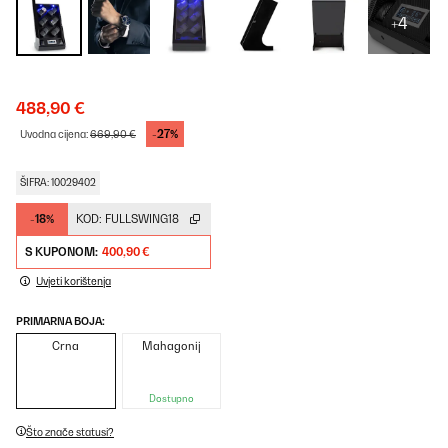
+4
488,90 €
-27%
Uvodna cijena:
669,90 €
ŠIFRA: 10029402
-18%
KOD:
FULLSWING18
S KUPONOM:
400,90 €
Uvjeti korištenja
PRIMARNA BOJA:
Crna
Mahagonij
Dostupno
Što znače statusi?