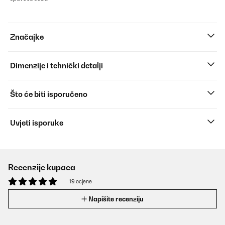
Značajke
Dimenzije i tehnički detalji
Što će biti isporučeno
Uvjeti isporuke
Recenzije kupaca
19 ocjene
Napišite recenziju