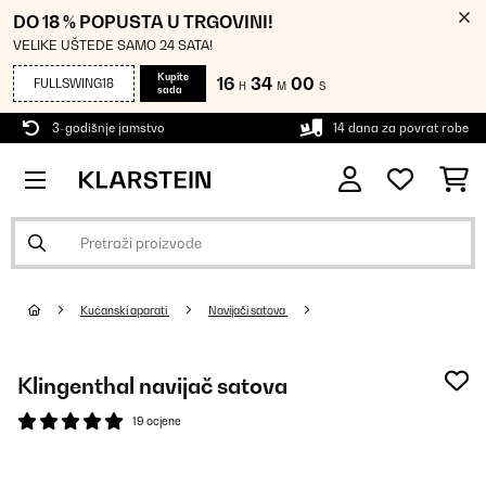
DO 18 % POPUSTA U TRGOVINI!
VELIKE UŠTEDE SAMO 24 SATA!
Kupite
16
33
58
FULLSWING18
H
M
S
sada
3-godišnje jamstvo
14 dana za povrat robe
Kućanski aparati
Navijači satova
Klingenthal navijač satova
19 ocjene