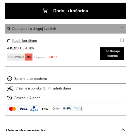
Dodaj u košaricu
Dostupno i u drugoj kvaliteti
Kupiti korišteno
415,99 €
uklj. PDV
Dodaj u
košaricu
FULLSWING18
-18%
S kuponom:
341,11 €
Spremno za dostavu
Vrijeme isporuke: 3 - 4 radnih dana
Povrat u 14 dana
Vrhunske značajke