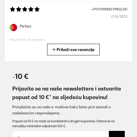
POTVRĐENI PREGLED
17/10/2023
Perfect
Usuario/a de amazon
Prikaži sve recenzije
Prevedi
POTVRĐENI PREGLED
15/09/2023
-10 €
Très bon et beau présentoir et remintoir a montre.Vraiment top, je
recommande
Prijavite se na naše newslettere i ostvarite
popust od 10 €* na sljedeću kupovinu!
Utilisateur d'Amazon
Prevedi
Pretplatite se na naše e-mailove kako biste prvi saznali o
nadolazećim rasprodajama.
Popust od 10 € ne može se kombinirati s drugim kuponima. Odnosi se na
POTVRĐENI PREGLED
narudžbu minimalne vrijednosti 100 €.
07/08/2022