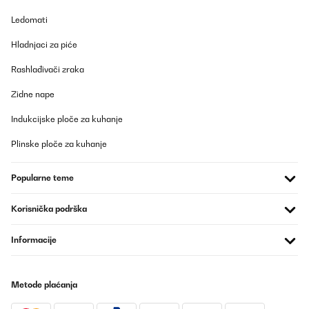
Prevedi
Ledomati
Hladnjaci za piće
POTVRĐENI PREGLED
03/05/2021
Rashlađivači zraka
Mega ruhig und leise Meine Uhren und ich freuen sich
Zidne nape
Amazon-Benutzer
Indukcijske ploče za kuhanje
Prevedi
Plinske ploče za kuhanje
POTVRĐENI PREGLED
Popularne teme
28/11/2020
Articolo abbastanza ingombrante, esteticamente non bellissimo.
Korisnička podrška
Funziona se inserisco orologi molto carichi altrimenti si fermano.
Nel complesso è un buon prodotto
Informacije
Utente Amazon
Prevedi
Metode plaćanja
POTVRĐENI PREGLED