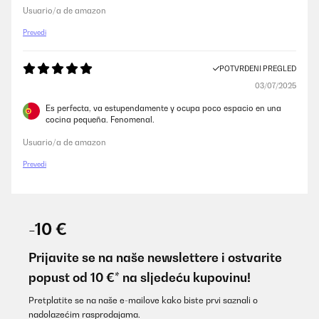
Usuario/a de amazon
Prevedi
POTVRĐENI PREGLED
03/07/2025
Es perfecta, va estupendamente y ocupa poco espacio en una
cocina pequeña. Fenomenal.
Usuario/a de amazon
Prevedi
-10 €
Prijavite se na naše newslettere i ostvarite
popust od 10 €* na sljedeću kupovinu!
Pretplatite se na naše e-mailove kako biste prvi saznali o
nadolazećim rasprodajama.