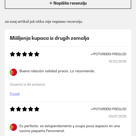
Napišite recenziju
za ovaj artikal još nitko nije napisao recenziju
Mišljenja kupaca iz drugih zemalja
POTVRĐENI PREGLED
16/02/2026
Buena relación calidad precio. Lo recomiendo.
Usuario/a de amazon
Prevedi
POTVRĐENI PREGLED
03/07/2025
Es perfecta, va estupendamente y ocupa poco espacio en una
cocina pequeña.Fenomenal.