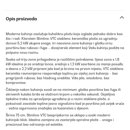
Opis proizvoda
Moderna kuhinja zaslužuje kuhališnu ploču koja izgleda jednako dobro kao
što i radi. Klarstein Slimline-VTC stakleno-keramička ploča za ugradnju
donosi 5,2 kW ukupne snage, tri neovisne zone kuhanja i glatku crnu
površinu bez rubova i fuga – dizajnerski element koji Vašu kuhinju podiže na
potpuno novu razinu.
Svaka od triju zona prilagođena je različitim potrebama: lijeva zona s 1,8
kW idealna je za srednje lonce, srednja s 1,2 kW savršena za manje posuđe,
a desna s 2,2 kW pripremi jela kad je brzina na prvom mjestu. VTC staklena
keramika ravnomjerno raspoređuje toplinu po cijeloj zoni kuhanja – bez
pregrijanih rubova, bez hladnog središta. Više jela, istodobno, bez
kompromisa.
Čišćenje nakon kuhanja svodi se na minimum: glatka površina bez fuga ili
skrivenih kutaka briše se vlažnom krpom u nekoliko sekundi. Osjetljiva
tipkalna traka za upravljanje ugrađena je u razini staklene ploče, a
pokazivač zaostale topline jasno signalizira kad je površina još uvijek vruća
– važna sigurnosna značajka za kućanstva s djecom.
Širine 75 cm, Slimline-VTC besprijekorno se uklapa u svaki moderni
kuhinjski blok. Idealna zamjena za zastarjele spiralne ploče – snaga i
preciznost bez odricanja od estetike.