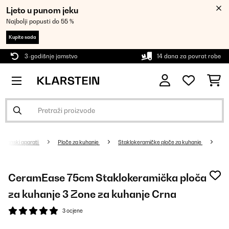
Ljeto u punom jeku
Najbolji popusti do 55 %
Kupite sada
3-godišnje jamstvo
14 dana za povrat robe
Kućanski aparati
Ploče za kuhanje
Staklokeramičke ploče za kuhanje
CeramEase 75cm Staklokeramička ploča
za kuhanje 3 Zone za kuhanje Crna
3 ocjene