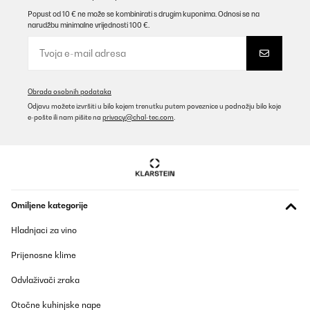
Popust od 10 € ne može se kombinirati s drugim kuponima. Odnosi se na
narudžbu minimalne vrijednosti 100 €.
Obrada osobnih podataka
Odjavu možete izvršiti u bilo kojem trenutku putem poveznice u podnožju bilo koje
e-pošte ili nam pišite na
privacy@chal-tec.com
.
Omiljene kategorije
Hladnjaci za vino
Prijenosne klime
Odvlaživači zraka
Otočne kuhinjske nape