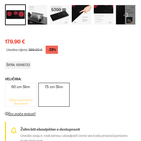
+2
179,90 €
-39%
Uvodna cijena:
299,00 €
ŠIFRA: 10046733
VELIČINA:
60 cm Slim
75 cm Slim
Uskoro ponovno
dostupno
Što znače statusi?
Želim biti obaviješten o dostupnosti
Unesite svoju e-mail adresu i obavijestit ćemo vas kada proizvod ponovno
bude dostupan.