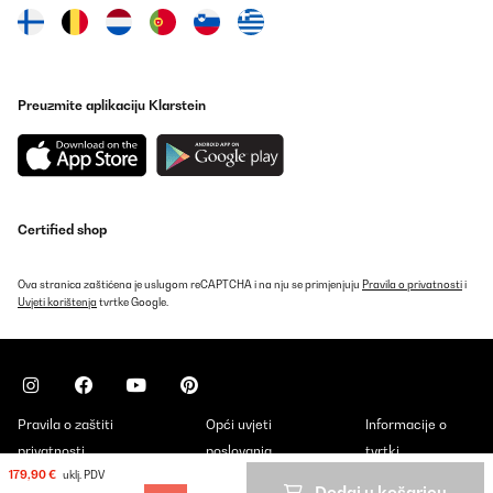
Preuzmite aplikaciju Klarstein
Certified shop
Ova stranica zaštićena je uslugom reCAPTCHA i na nju se primjenjuju
Pravila o privatnosti
i
Uvjeti korištenja
tvrtke Google.
Pravila o zaštiti
Opći uvjeti
Informacije o
privatnosti
poslovanja
tvrtki
179,90 €
uklj. PDV
Dodaj u košaricu