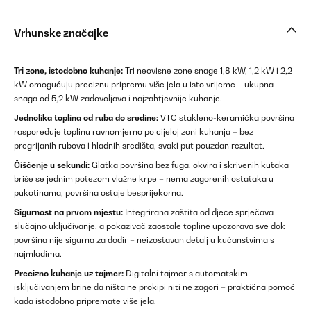
Vrhunske značajke
Tri zone, istodobno kuhanje:
Tri neovisne zone snage 1,8 kW, 1,2 kW i 2,2
kW omogućuju preciznu pripremu više jela u isto vrijeme – ukupna
snaga od 5,2 kW zadovoljava i najzahtjevnije kuhanje.
Jednolika toplina od ruba do sredine:
VTC stakleno-keramička površina
raspoređuje toplinu ravnomjerno po cijeloj zoni kuhanja – bez
pregrijanih rubova i hladnih središta, svaki put pouzdan rezultat.
Čišćenje u sekundi:
Glatka površina bez fuga, okvira i skrivenih kutaka
briše se jednim potezom vlažne krpe – nema zagorenih ostataka u
pukotinama, površina ostaje besprijekorna.
Sigurnost na prvom mjestu:
Integrirana zaštita od djece sprječava
slučajno uključivanje, a pokazivač zaostale topline upozorava sve dok
površina nije sigurna za dodir – neizostavan detalj u kućanstvima s
najmlađima.
Precizno kuhanje uz tajmer:
Digitalni tajmer s automatskim
isključivanjem brine da ništa ne prokipi niti ne zagori – praktična pomoć
kada istodobno pripremate više jela.