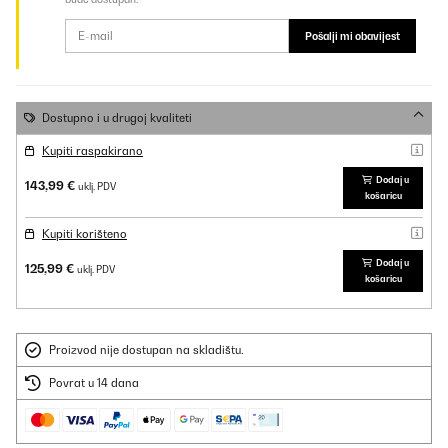
Pošalji mi obavijest
Dostupno i u drugoj kvaliteti
Kupiti raspakirano
Dodaj u
143,99 €
uklj. PDV
košaricu
Kupiti korišteno
Dodaj u
125,99 €
uklj. PDV
košaricu
Proizvod nije dostupan na skladištu.
Povrat u 14 dana