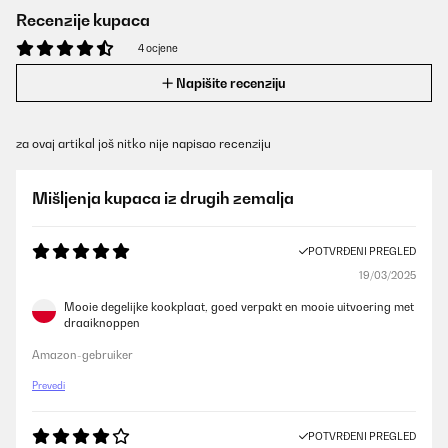
Recenzije kupaca
4 ocjene
Napišite recenziju
za ovaj artikal još nitko nije napisao recenziju
Mišljenja kupaca iz drugih zemalja
POTVRĐENI PREGLED
19/03/2025
Mooie degelijke kookplaat, goed verpakt en mooie uitvoering met
draaiknoppen
Amazon-gebruiker
Prevedi
POTVRĐENI PREGLED