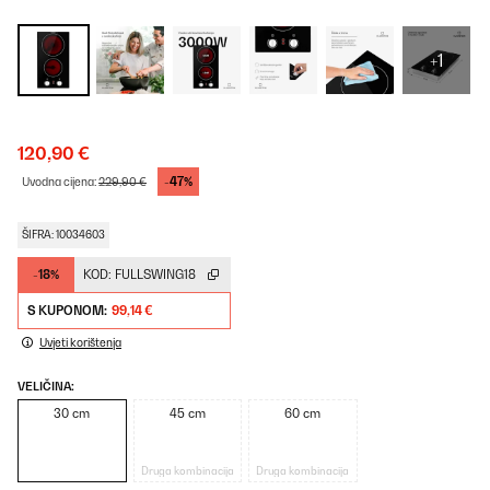
+1
120,90 €
-47%
Uvodna cijena:
229,90 €
ŠIFRA: 10034603
-18%
KOD:
FULLSWING18
S KUPONOM:
99,14 €
Uvjeti korištenja
VELIČINA:
30 cm
45 cm
60 cm
Druga kombinacija
Druga kombinacija