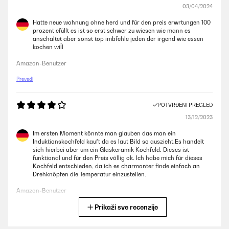
03/04/2024
Hatte neue wohnung ohne herd und für den preis erwrtungen 100
prozent efüllt es ist so erst schwer zu wiesen wie mann es
anschaltet aber sonst top imbfehle jeden der irgend wie essen
kochen wiĺl
Amazon-Benutzer
Prevedi
POTVRĐENI PREGLED
13/12/2023
Im ersten Moment könnte man glauben das man ein
Induktionskochfeld kauft da es laut Bild so auszieht.Es handelt
sich hierbei aber um ein Glaskeramik Kochfeld. Dieses ist
funktional und für den Preis völlig ok. Ich habe mich für dieses
Kochfeld entschieden, da ich es charmanter finde einfach an
Drehknöpfen die Temperatur einzustellen.
Amazon-Benutzer
Prikaži sve recenzije
Prevedi