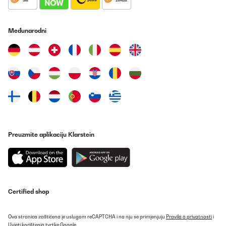
Međunarodni
Preuzmite aplikaciju Klarstein
Certified shop
Ova stranica zaštićena je uslugom reCAPTCHA i na nju se primjenjuju
Pravila o privatnosti
i
Uvjeti korištenja
tvrtke Google.