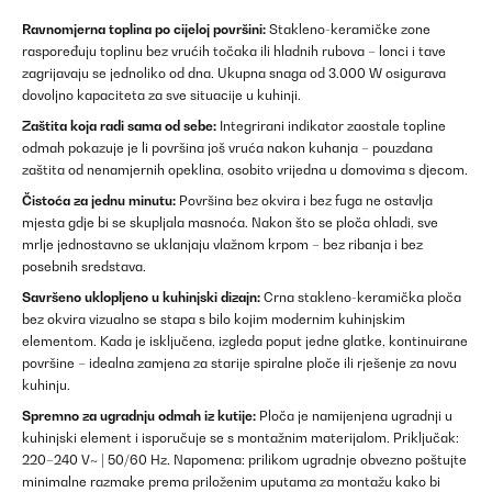
Ravnomjerna toplina po cijeloj površini:
Stakleno-keramičke zone
raspoređuju toplinu bez vrućih točaka ili hladnih rubova – lonci i tave
zagrijavaju se jednoliko od dna. Ukupna snaga od 3.000 W osigurava
dovoljno kapaciteta za sve situacije u kuhinji.
Zaštita koja radi sama od sebe:
Integrirani indikator zaostale topline
odmah pokazuje je li površina još vruća nakon kuhanja – pouzdana
zaštita od nenamjernih opeklina, osobito vrijedna u domovima s djecom.
Čistoća za jednu minutu:
Površina bez okvira i bez fuga ne ostavlja
mjesta gdje bi se skupljala masnoća. Nakon što se ploča ohladi, sve
mrlje jednostavno se uklanjaju vlažnom krpom – bez ribanja i bez
posebnih sredstava.
Savršeno uklopljeno u kuhinjski dizajn:
Crna stakleno-keramička ploča
bez okvira vizualno se stapa s bilo kojim modernim kuhinjskim
elementom. Kada je isključena, izgleda poput jedne glatke, kontinuirane
površine – idealna zamjena za starije spiralne ploče ili rješenje za novu
kuhinju.
Spremno za ugradnju odmah iz kutije:
Ploča je namijenjena ugradnji u
kuhinjski element i isporučuje se s montažnim materijalom. Priključak:
220–240 V~ | 50/60 Hz. Napomena: prilikom ugradnje obvezno poštujte
minimalne razmake prema priloženim uputama za montažu kako bi