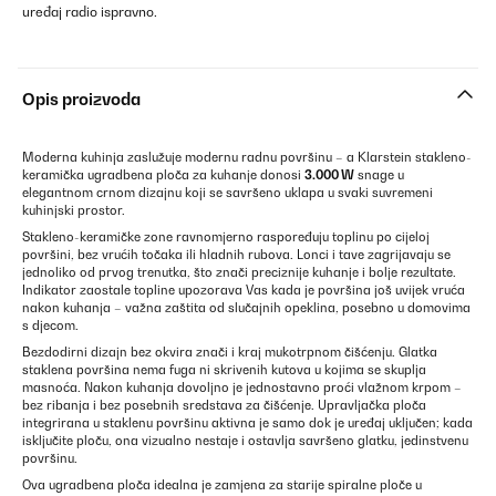
uređaj radio ispravno.
Opis proizvoda
Moderna kuhinja zaslužuje modernu radnu površinu – a Klarstein stakleno-
keramička ugradbena ploča za kuhanje donosi
3.000 W
snage u
elegantnom crnom dizajnu koji se savršeno uklapa u svaki suvremeni
kuhinjski prostor.
Stakleno-keramičke zone ravnomjerno raspoređuju toplinu po cijeloj
površini, bez vrućih točaka ili hladnih rubova. Lonci i tave zagrijavaju se
jednoliko od prvog trenutka, što znači preciznije kuhanje i bolje rezultate.
Indikator zaostale topline upozorava Vas kada je površina još uvijek vruća
nakon kuhanja – važna zaštita od slučajnih opeklina, posebno u domovima
s djecom.
Bezdodirni dizajn bez okvira znači i kraj mukotrpnom čišćenju. Glatka
staklena površina nema fuga ni skrivenih kutova u kojima se skuplja
masnoća. Nakon kuhanja dovoljno je jednostavno proći vlažnom krpom –
bez ribanja i bez posebnih sredstava za čišćenje. Upravljačka ploča
integrirana u staklenu površinu aktivna je samo dok je uređaj uključen; kada
isključite ploču, ona vizualno nestaje i ostavlja savršeno glatku, jedinstvenu
površinu.
Ova ugradbena ploča idealna je zamjena za starije spiralne ploče u