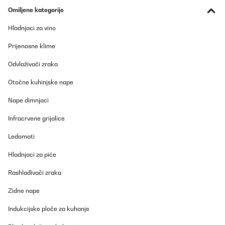
Omiljene kategorije
Hladnjaci za vino
Prijenosne klime
Odvlaživači zraka
Otočne kuhinjske nape
Nape dimnjaci
Infracrvene grijalice
Ledomati
Hladnjaci za piće
Rashlađivači zraka
Zidne nape
Indukcijske ploče za kuhanje