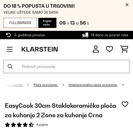
DO 18 % POPUSTA U TRGOVINI!
VELIKE UŠTEDE SAMO 24 SATA!
Kupite
09
13
55
FULLSWING18
H
M
S
sada
3-godišnje jamstvo
14 dana za povrat robe
Kućanski aparati
Ploče za kuhanje
Staklokeramičke ploče za kuhanje
EasyCook 30cm Staklokeramička ploča
za kuhanje 2 Zone za kuhanje Crna
4 ocjene