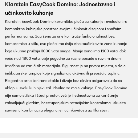
Klarstein EasyCook Domino: Jednostavno i
učinkovito kuhanje
Klarstein EasyCook Domino keramička ploča za kuhanje revolucionira
kompaktne kuhinjske prostore svojim učinkovit dizajnom i snažnim
performansama. Savršena za one koji traže funkcionalnost bez
kompromisa u stilu, ova ploča ima dvije visokoučinkovite zone kuhanja
koje ukupno pružaju 3000 vata snage. Manja zona ima 1200 vata, dok
veća nudi 1800 vata, obje pogodne za razne posude s ravnim dnom
izrađene od različitih materijala. Sigurnost je na prvom mjestu, s dvije
indikatorske lampice koje signaliziraju aktivnu ili preostalu toplinu.
Elegantno crno tonirano staklo i dizajn bez okvira osiguravaju da se
uklopi u svaki kuhinjski stil. Idealna za male kuhinje, EasyCook Domino
nije samo stilska i štedi prostor, već je i jednostavna za korištenje
zahvaljujući glatkim, bezstupanjskim rotacijskim kontrolama. Iskusite
savršenu kombinaciju elegancije i učinkovitosti uz Klarstein.