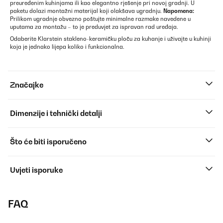
preuređenim kuhinjama ili kao elegantno rješenje pri novoj gradnji. U
paketu dolazi montažni materijal koji olakšava ugradnju.
Napomena:
Prilikom ugradnje obvezno poštujte minimalne razmake navedene u
uputama za montažu – to je preduvjet za ispravan rad uređaja.
Odaberite Klarstein stakleno-keramičku ploču za kuhanje i uživajte u kuhinji
koja je jednako lijepa koliko i funkcionalna.
Značajke
Dimenzije i tehnički detalji
Što će biti isporučeno
Uvjeti isporuke
FAQ