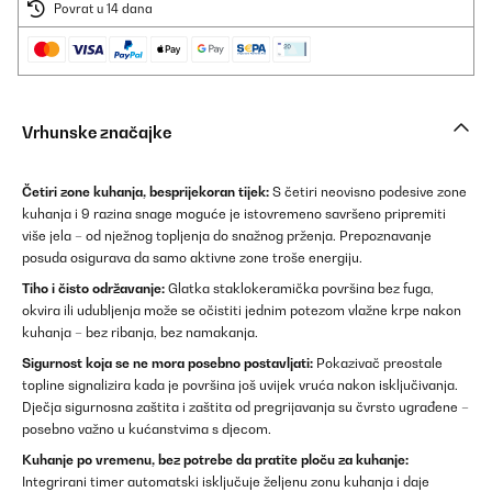
Povrat u 14 dana
Vrhunske značajke
Četiri zone kuhanja, besprijekoran tijek:
S četiri neovisno podesive zone
kuhanja i 9 razina snage moguće je istovremeno savršeno pripremiti
više jela – od nježnog topljenja do snažnog prženja. Prepoznavanje
posuda osigurava da samo aktivne zone troše energiju.
Tiho i čisto održavanje:
Glatka staklokeramička površina bez fuga,
okvira ili udubljenja može se očistiti jednim potezom vlažne krpe nakon
kuhanja – bez ribanja, bez namakanja.
Sigurnost koja se ne mora posebno postavljati:
Pokazivač preostale
topline signalizira kada je površina još uvijek vruća nakon isključivanja.
Dječja sigurnosna zaštita i zaštita od pregrijavanja su čvrsto ugrađene –
posebno važno u kućanstvima s djecom.
Kuhanje po vremenu, bez potrebe da pratite ploču za kuhanje:
Integrirani timer automatski isključuje željenu zonu kuhanja i daje