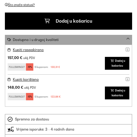
Što znače statusi?
Dodaj u košaricu
Dostupno i u drugoj kvaliteti
Kupiti raspakirano
157,00 €
uklj. PDV
Dodaj u
košaricu
FULLSWING17
-17%
S kuponom:
130,31 €
Kupiti korišteno
148,00 €
uklj. PDV
Dodaj u
košaricu
FULLSWING17
-17%
S kuponom:
122,84 €
Spremno za dostavu
Vrijeme isporuke: 3 - 4 radnih dana