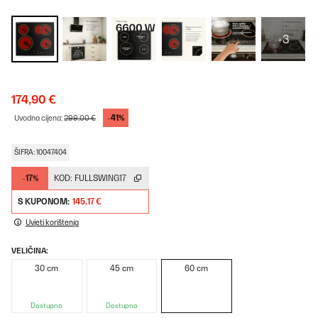
+3
174,90 €
-41%
Uvodna cijena:
299,00 €
ŠIFRA: 10047404
-17%
KOD:
FULLSWING17
S KUPONOM:
145,17 €
Uvjeti korištenja
VELIČINA:
30 cm
45 cm
60 cm
Dostupno
Dostupno