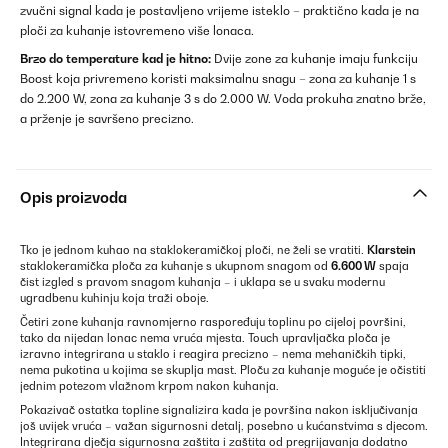
zvučni signal kada je postavljeno vrijeme isteklo – praktično kada je na
ploči za kuhanje istovremeno više lonaca.
Brzo do temperature kad je hitno:
Dvije zone za kuhanje imaju funkciju
Boost koja privremeno koristi maksimalnu snagu – zona za kuhanje 1 s
do 2.200 W, zona za kuhanje 3 s do 2.000 W. Voda prokuha znatno brže,
a prženje je savršeno precizno.
Opis proizvoda
Tko je jednom kuhao na staklokeramičkoj ploči, ne želi se vratiti.
Klarstein
staklokeramička ploča za kuhanje s ukupnom snagom od
6.600 W
spaja
čist izgled s pravom snagom kuhanja – i uklapa se u svaku modernu
ugradbenu kuhinju koja traži oboje.
Četiri zone kuhanja ravnomjerno raspoređuju toplinu po cijeloj površini,
tako da nijedan lonac nema vruća mjesta. Touch upravljačka ploča je
izravno integrirana u staklo i reagira precizno – nema mehaničkih tipki,
nema pukotina u kojima se skuplja mast. Ploču za kuhanje moguće je očistiti
jednim potezom vlažnom krpom nakon kuhanja.
Pokazivač ostatka topline signalizira kada je površina nakon isključivanja
još uvijek vruća – važan sigurnosni detalj, posebno u kućanstvima s djecom.
Integrirana dječja sigurnosna zaštita i zaštita od pregrijavanja dodatno