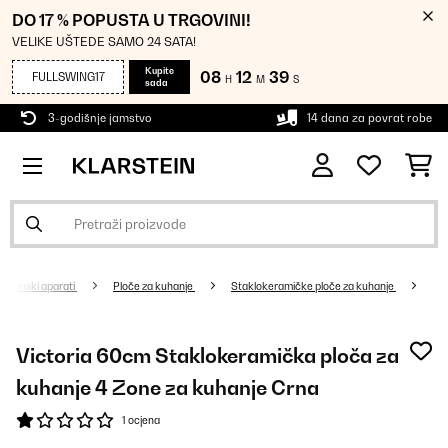
DO 17 % POPUSTA U TRGOVINI!
VELIKE UŠTEDE SAMO 24 SATA!
Kupite
08
12
38
FULLSWING17
H
M
S
sada
3-godišnje jamstvo
14 dana za povrat robe
Kućanski aparati
Ploče za kuhanje
Staklokeramičke ploče za kuhanje
Victoria 60cm Staklokeramička ploča za
kuhanje 4 Zone za kuhanje Crna
1 ocjena