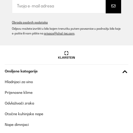
Obrada osobnih podataka
Odjavu možete izvršiti u bilo kojem trenutku putem poveznice u podnožju bilo koje
e-pošte ili nam pišite na
privacy@chal-tec.com
.
Omiljene kategorije
Hladnjaci za vino
Prijenosne klime
Odvlaživači zraka
Otočne kuhinjske nape
Nape dimnjaci