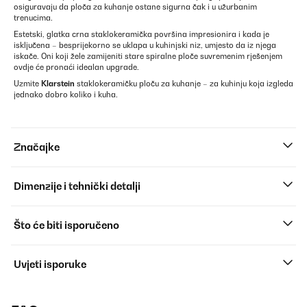
osiguravaju da ploča za kuhanje ostane sigurna čak i u užurbanim
trenucima.
Estetski, glatka crna staklokeramička površina impresionira i kada je
isključena – besprijekorno se uklapa u kuhinjski niz, umjesto da iz njega
iskače. Oni koji žele zamijeniti stare spiralne ploče suvremenim rješenjem
ovdje će pronaći idealan upgrade.
Uzmite
Klarstein
staklokeramičku ploču za kuhanje – za kuhinju koja izgleda
jednako dobro koliko i kuha.
Značajke
Dimenzije i tehnički detalji
Što će biti isporučeno
Uvjeti isporuke