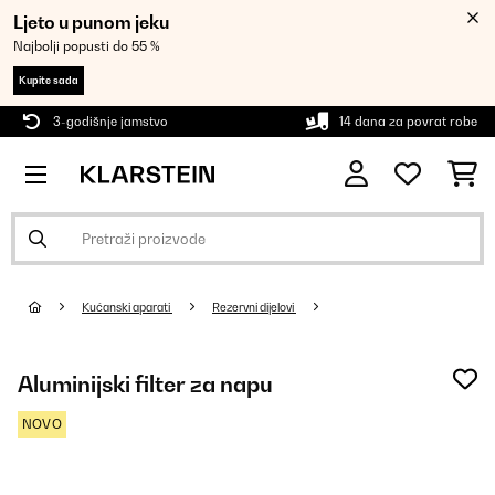
Ljeto u punom jeku
Najbolji popusti do 55 %
Kupite sada
3-godišnje jamstvo
14 dana za povrat robe
Kućanski aparati
Rezervni dijelovi
Aluminijski filter za napu
NOVO