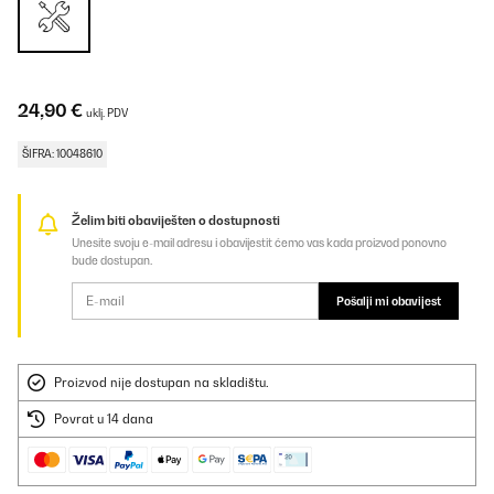
24,90 €
uklj. PDV
ŠIFRA: 10048610
Želim biti obaviješten o dostupnosti
Unesite svoju e-mail adresu i obavijestit ćemo vas kada proizvod ponovno
bude dostupan.
Pošalji mi obavijest
Proizvod nije dostupan na skladištu.
Povrat u 14 dana