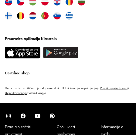
Preuzmite aplikaciju Klarstein
Certified shop
Ova stranica zaštićena je uslugom reCAPTCHA i na nju se primjenjuju
Pravila o privatnosti
i
Uvjeti korištenja
tvrtke Google.
Pravila o zaštiti
Opći uvjeti
Informacije o
privatnosti
poslovanja
tvrtki