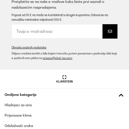
Pretplatite se na naše e-mailove kako biste prvi saznali o
nadolazećim rasprodajama.
Popust od 10 € ne može se kombinirati s drugim kuponima. Odnosi se na
narudžbu minimalne vrijednosti 100 €.
Obrada osobnih podataka
Odjavu možete izvršiti u bilo kojem trenutku putem poveznice u podnožju bilo koje
e-pošte ili nam pišite na
privacy@chal-tec.com
.
Omiljene kategorije
Hladnjaci za vino
Prijenosne klime
Odvlaživači zraka