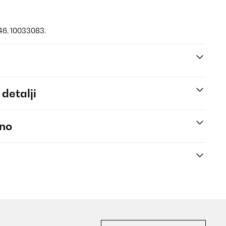
846, 10033083.
 detalji
eno