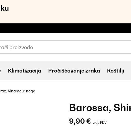
eku
e
Klimatizacija
Pročišćavanje zraka
Roštilji
iraz, Vinamour noga
Barossa, Shi
9,90 €
uklj. PDV