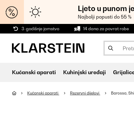
Ljeto u punom j
Najbolji popusti do 55 %
3-godišnje jamstvo
14 dana za povrat robe
Kućanski aparati
Kuhinjski uređaji
Grijalic
Kućanski aparati
Rezervni dijelovi
Barossa, Sh