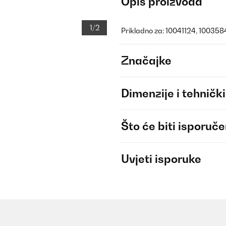
Opis proizvoda
1/2
Prikladno za: 10041124, 10035
Značajke
Dimenzije i tehnički
Što će biti isporuč
Uvjeti isporuke