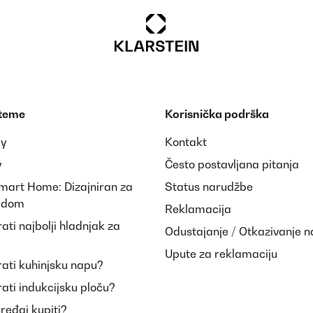
 teme
Korisnička podrška
ay
Kontakt
y
Često postavljana pitanja
Smart Home: Dizajniran za
Status narudžbe
i dom
Reklamacija
ti najbolji hladnjak za
Odustajanje / Otkazivanje 
Upute za reklamaciju
ati kuhinjsku napu?
ati indukcijsku ploču?
uređaj kupiti?