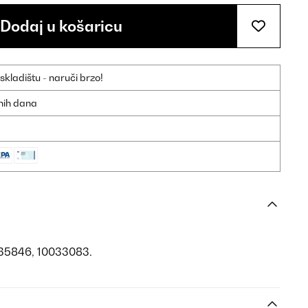
Dodaj u košaricu
ladištu - naruči brzo!
dnih dana
035846, 10033083.