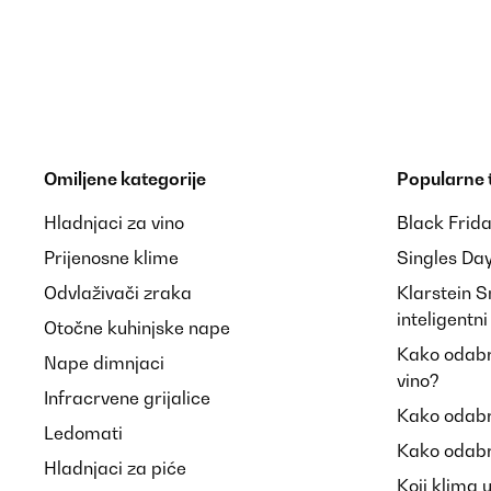
Omiljene kategorije
Popularne
Hladnjaci za vino
Black Frid
Prijenosne klime
Singles Da
Odvlaživači zraka
Klarstein 
inteligentn
Otočne kuhinjske nape
Kako odabra
Nape dimnjaci
vino?
Infracrvene grijalice
Kako odabr
Ledomati
Kako odabr
Hladnjaci za piće
Koji klima 