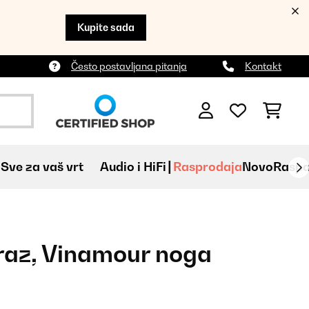
Kupite sada
Često postavljana pitanja
Kontakt
Sve za vaš vrt
Audio i HiFi
Rasprodaja
Novo
Raspa
raz, Vinamour noga