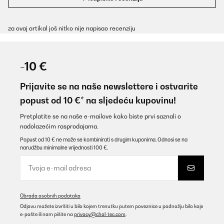
za ovaj artikal još nitko nije napisao recenziju
-10 €
Prijavite se na naše newslettere i ostvarite
popust od 10 €* na sljedeću kupovinu!
Pretplatite se na naše e-mailove kako biste prvi saznali o
nadolazećim rasprodajama.
Popust od 10 € ne može se kombinirati s drugim kuponima. Odnosi se na
narudžbu minimalne vrijednosti 100 €.
Obrada osobnih podataka
Odjavu možete izvršiti u bilo kojem trenutku putem poveznice u podnožju bilo koje
e-pošte ili nam pišite na
privacy@chal-tec.com
.