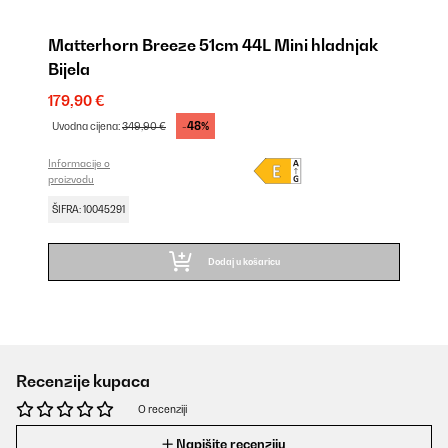
Matterhorn Breeze 51cm 44L Mini hladnjak
Bijela
179,90 €
-48%
Uvodna cijena:
349,90 €
Informacije o
proizvodu
ŠIFRA: 10045291
Dodaj u košaricu
Recenzije kupaca
O recenziji
Napišite recenziju