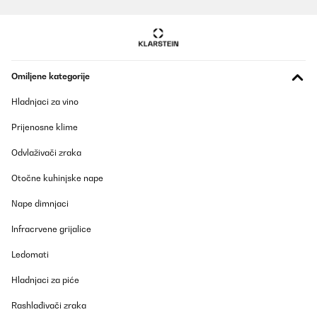
Omiljene kategorije
Hladnjaci za vino
Prijenosne klime
Odvlaživači zraka
Otočne kuhinjske nape
Nape dimnjaci
Infracrvene grijalice
Ledomati
Hladnjaci za piće
Rashlađivači zraka