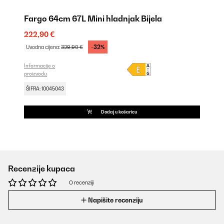
Fargo 64cm 67L Mini hladnjak Bijela
222,90 €
-32%
Uvodna cijena:
329,90 €
Informacije o
proizvodu
ŠIFRA: 10045043
Dodaj u košaricu
Recenzije kupaca
O recenziji
Napišite recenziju