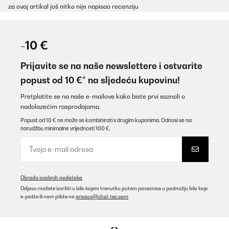
za ovaj artikal još nitko nije napisao recenziju
-10 €
Prijavite se na naše newslettere i ostvarite
popust od 10 €* na sljedeću kupovinu!
Pretplatite se na naše e-mailove kako biste prvi saznali o
nadolazećim rasprodajama.
Popust od 10 € ne može se kombinirati s drugim kuponima. Odnosi se na
narudžbu minimalne vrijednosti 100 €.
Obrada osobnih podataka
Odjavu možete izvršiti u bilo kojem trenutku putem poveznice u podnožju bilo koje
e-pošte ili nam pišite na
privacy@chal-tec.com
.