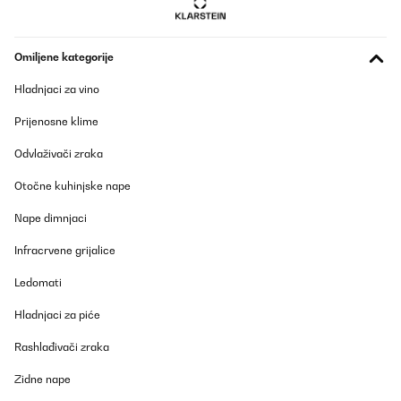
Omiljene kategorije
Hladnjaci za vino
Prijenosne klime
Odvlaživači zraka
Otočne kuhinjske nape
Nape dimnjaci
Infracrvene grijalice
Ledomati
Hladnjaci za piće
Rashlađivači zraka
Zidne nape