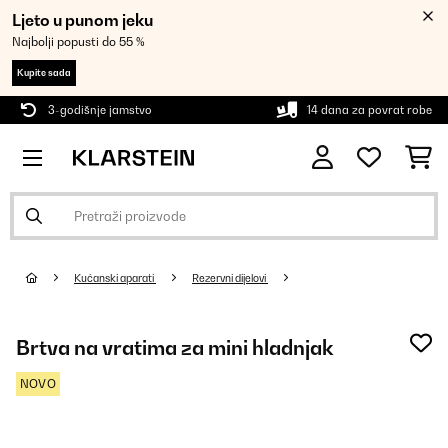
Ljeto u punom jeku
Najbolji popusti do 55 %
Kupite sada
3-godišnje jamstvo
14 dana za povrat robe
Kućanski aparati
Rezervni dijelovi
Brtva na vratima za mini hladnjak
NOVO