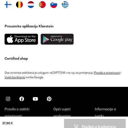
Preuzmite aplikaciju Klarstein
Certified shop
Ova stranica zaštićena je uslugom reCAPTCHA i na nju se primjenjuju
Pravila o privatnosti
i
Uvjeti korištenja
tvrtke Google.
Pravila o zaštiti
Opći uvjeti
Informacije o
privatnosti
poslovanja
tvrtki
37,90 €
Dodaj u košaricu
Copyright © 2026 Klarstein. All rights reserved