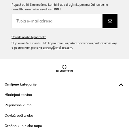
Popust od 10 € ne može se kombinirati s drugim kuponima. Odnosi se na
narudžbu minimalne vrijednosti 100 €.
Obrada osobnih podataka
Odjavu možete izvršiti u bilo kojem trenutku putem poveznice u podnožju bilo koje
e-pošte ili nam pišite na
privacy@chal-tec.com
.
Omiljene kategorije
Hladnjaci za vino
Prijenosne klime
Odvlaživači zraka
Otočne kuhinjske nape