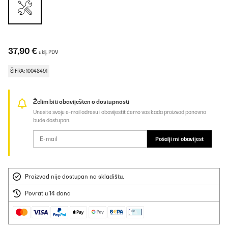
37,90 €
uklj. PDV
ŠIFRA: 10048491
Želim biti obaviješten o dostupnosti
Unesite svoju e-mail adresu i obavijestit ćemo vas kada proizvod ponovno
bude dostupan.
Pošalji mi obavijest
Proizvod nije dostupan na skladištu.
Povrat u 14 dana