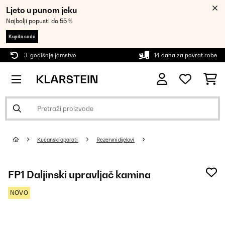
Ljeto u punom jeku
Najbolji popusti do 55 %
Kupite sada
3-godišnje jamstvo
14 dana za povrat robe
Kućanski aparati
Rezervni dijelovi
FP1 Daljinski upravljač kamina
NOVO