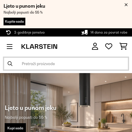
Ljeto u punom jeku
Najbolji popusti do 55 %
Kupite sada
3-godišnje jamstvo
14 dana za povrat robe
Ljeto u punom jeku
Najbolji popusti do 55 %
Kupi sada