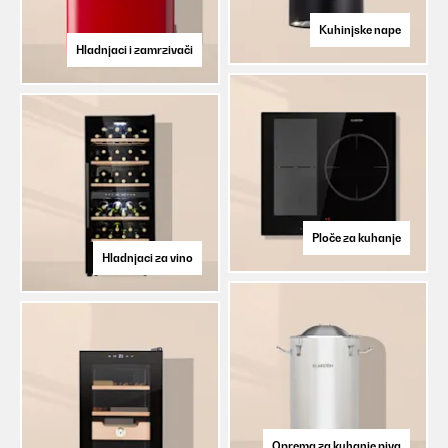
Kuhinjske nape
Hladnjaci i zamrzivači
Ploče za kuhanje
Hladnjaci za vino
Oprema za kuhanje piva