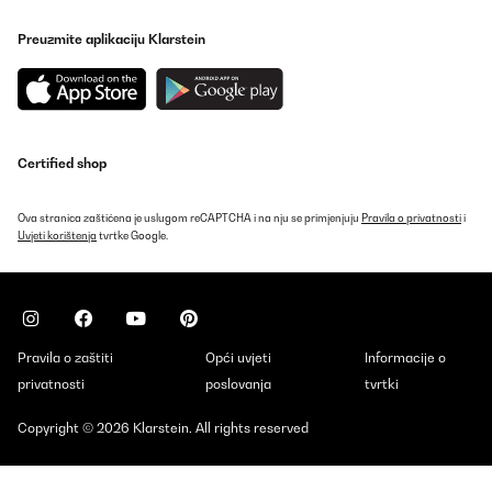
Preuzmite aplikaciju Klarstein
Certified shop
Ova stranica zaštićena je uslugom reCAPTCHA i na nju se primjenjuju
Pravila o privatnosti
i
Uvjeti korištenja
tvrtke Google.
Pravila o zaštiti
Opći uvjeti
Informacije o
privatnosti
poslovanja
tvrtki
Copyright © 2026 Klarstein. All rights reserved