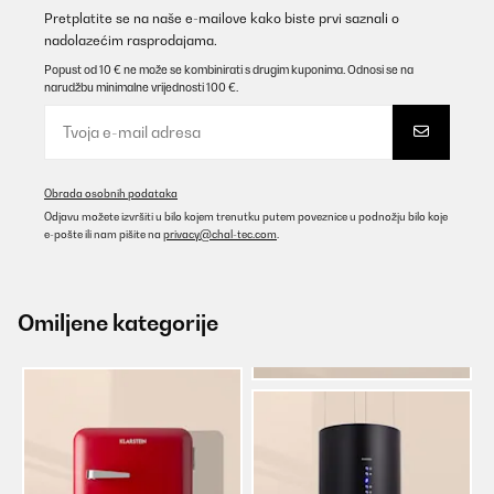
Pretplatite se na naše e-mailove kako biste prvi saznali o
nadolazećim rasprodajama.
Popust od 10 € ne može se kombinirati s drugim kuponima. Odnosi se na
narudžbu minimalne vrijednosti 100 €.
Obrada osobnih podataka
Odjavu možete izvršiti u bilo kojem trenutku putem poveznice u podnožju bilo koje
e-pošte ili nam pišite na
privacy@chal-tec.com
.
Omiljene kategorije