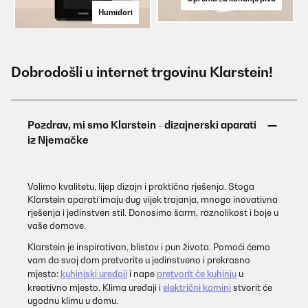
Humidori
Dobrodošli u internet trgovinu Klarstein!
Volimo kvalitetu, lijep dizajn i praktična rješenja. Stoga
Klarstein aparati imaju dug vijek trajanja, mnoga inovativna
rješenja i jedinstven stil. Donosimo šarm, raznolikost i boje u
vaše domove.
Klarstein je inspirativan, blistav i pun života. Pomoći ćemo
vam da svoj dom pretvorite u jedinstveno i prekrasno
mjesto:
kuhinjski uređaji
i nape
pretvorit će kuhinju
u
kreativno mjesto. Klima uređaji i
električni kamini
stvorit će
ugodnu klimu u domu.