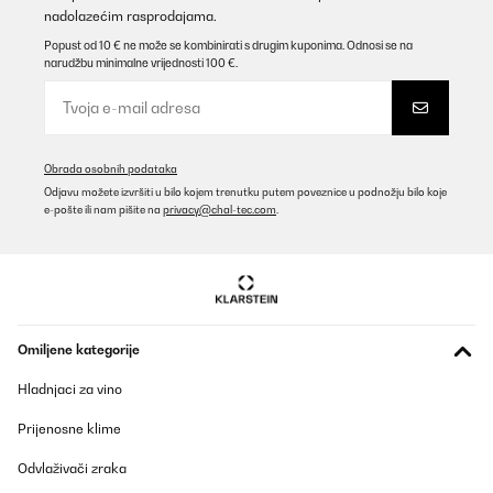
nadolazećim rasprodajama.
Popust od 10 € ne može se kombinirati s drugim kuponima. Odnosi se na
narudžbu minimalne vrijednosti 100 €.
Obrada osobnih podataka
Odjavu možete izvršiti u bilo kojem trenutku putem poveznice u podnožju bilo koje
e-pošte ili nam pišite na
privacy@chal-tec.com
.
Omiljene kategorije
Hladnjaci za vino
Prijenosne klime
Odvlaživači zraka