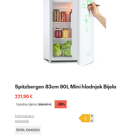
Spitzbergen 83cm 90L Mini hladnjak Bijela
221,90 €
-38%
Uvodna cijena:
359,90 €
Informacije o
proizvodu
ŠIFRA: 10045930