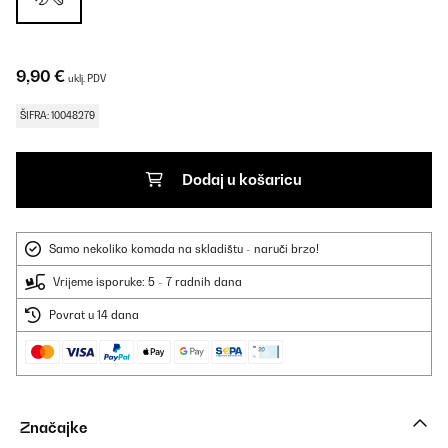
9,90 €
uklj. PDV
ŠIFRA: 10048279
Dodaj u košaricu
Samo nekoliko komada na skladištu - naruči brzo!
Vrijeme isporuke: 5 - 7 radnih dana
Povrat u 14 dana
Značajke