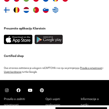
Preuzmite aplikaciju Klarstein
Certified shop
Ova stranica zaštićena je uslugom reCAPTCHA i na nju se primjenjuju
Pravila o privatnosti
i
Uvjeti korištenja
tvrtke Google.
Pravila o zaštiti
Opći uvjeti
Informacije o
privatnosti
poslovanja
tvrtki