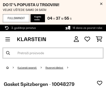
DO 17 % POPUSTA U TRGOVINI!
VELIKE UŠTEDE SAMO 24 SATA!
Kupite
04
37
54
FULLSWING17
H
M
S
sada
3-godišnje jamstvo
14 dana za povrat robe
Kućanski aparati
Rezervni dijelovi
Gasket Spitzbergen - 10048279