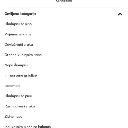
Omiljene kategorije
Hladnjaci za vino
Prijenosne klime
Odvlaživači zraka
Otočne kuhinjske nape
Nape dimnjaci
Infracrvene grijalice
Ledomati
Hladnjaci za piće
Rashlađivači zraka
Zidne nape
Indukcijske ploče za kuhanje