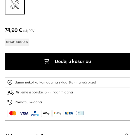
74,90 €
uklj. PDV
ŠIFRA: 10048105
Dodaj u košaricu
Samo nekoliko komada na skladištu - naruči brzo!
Vrijeme isporuke: 5 - 7 radnih dana
Povrat u 14 dana