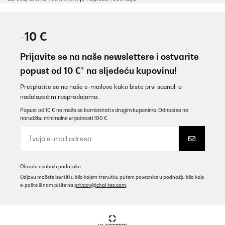
-10 €
Prijavite se na naše newslettere i ostvarite
popust od 10 €* na sljedeću kupovinu!
Pretplatite se na naše e-mailove kako biste prvi saznali o
nadolazećim rasprodajama.
Popust od 10 € ne može se kombinirati s drugim kuponima. Odnosi se na
narudžbu minimalne vrijednosti 100 €.
Obrada osobnih podataka
Odjavu možete izvršiti u bilo kojem trenutku putem poveznice u podnožju bilo koje
e-pošte ili nam pišite na
privacy@chal-tec.com
.