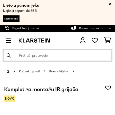
Ljeto u punom jeku
Najbolji popusti do 55 %
Kupite sada
3-godišnje jamstvo
14 dana za povrat robe
Kućanski aparati
Rezervni dijelovi
Komplet za montažu IR grijača
NOVO