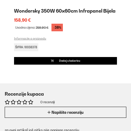
Wondersky 350W 60x60cm Infrapanel Bijela
158,90 €
-38%
Uvodna cijena:
259,90 €
Informacije o proizvodu
ŠIFRA: 10038378
Dodaj u košaricu
Recenzije kupaca
O recenziji
Napišite recenziju
za ovaj artikal još nitko nije napisao recenziju