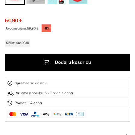
54,90 €
-8%
Uvodna cijena:
59,90 €
ŠIFRA: 10040036
Dodaj u košaricu
Spremno za dostavu
Vrijeme isporuke: 5 - 7 radnih dana
Povrat u 14 dana