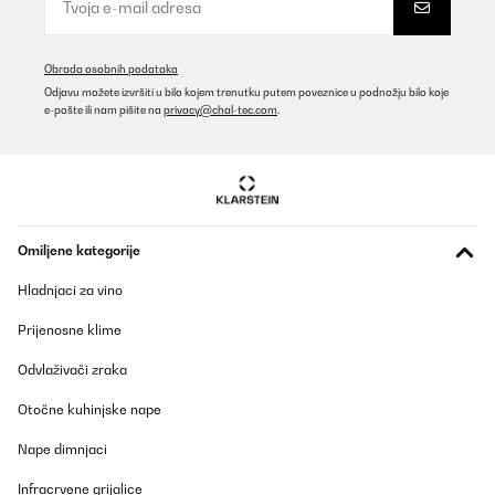
Obrada osobnih podataka
Odjavu možete izvršiti u bilo kojem trenutku putem poveznice u podnožju bilo koje
e-pošte ili nam pišite na
privacy@chal-tec.com
.
Omiljene kategorije
Hladnjaci za vino
Prijenosne klime
Odvlaživači zraka
Otočne kuhinjske nape
Nape dimnjaci
Infracrvene grijalice