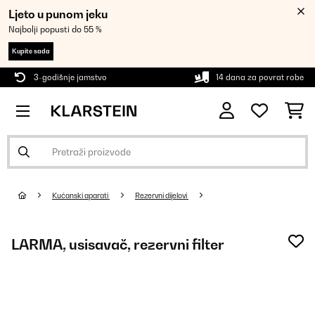
Ljeto u punom jeku
Najbolji popusti do 55 %
Kupite sada
3-godišnje jamstvo
14 dana za povrat robe
Kućanski aparati
Rezervni dijelovi
LARMA, usisavač, rezervni filter