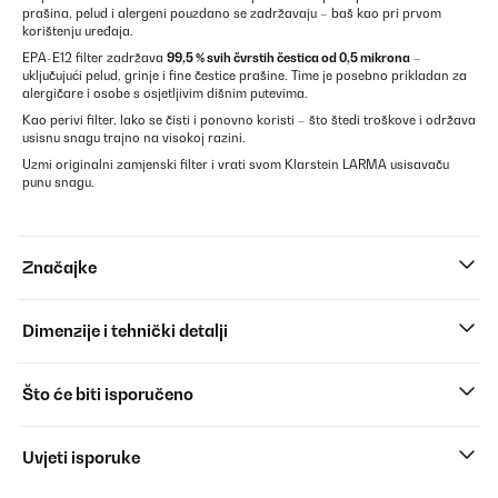
prašina, pelud i alergeni pouzdano se zadržavaju – baš kao pri prvom
korištenju uređaja.
EPA-E12 filter zadržava
99,5 % svih čvrstih čestica od 0,5 mikrona
–
uključujući pelud, grinje i fine čestice prašine. Time je posebno prikladan za
alergičare i osobe s osjetljivim dišnim putevima.
Kao perivi filter, lako se čisti i ponovno koristi – što štedi troškove i održava
usisnu snagu trajno na visokoj razini.
Uzmi originalni zamjenski filter i vrati svom Klarstein LARMA usisavaču
punu snagu.
Značajke
Dimenzije i tehnički detalji
Što će biti isporučeno
Uvjeti isporuke