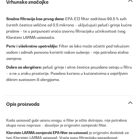
Vrhunske značajke
Snažna filtracija kao prvog dana:
EPA-E12 filter zadržava 99,5 % svih
čvrstih čestica veličine od 0,5 mikrona – uključujući pelud i grinje kućne
prašine – te u potpunosti vraća izvornu filtracijsku učinkovitost tvog
Klarstein LARMA usisavača.
Periv i višekratno upotrebljiv:
Filter se lako može očistiti pod tekućom
vodom i odmah ponovno koristiti nakon sušenja – nije potrebna stalna
zamjena.
Dobro za alergičare:
pelud, grinje i sitne čestice pouzdano ostaju u filtru
– a ne u zraku prostorije. Posebno korisno u kućanstvima s osjetljivim
dišnim sustavom ili alergijama.
Opis proizvoda
Kada usisavač gubi usisnu snagu, a filter je očito dotrajao, nije potrebna
skupa nova naprava – dovoljan je originalni zamjenski filter.
Klarstein LARMA zamjenski EPA filter za usisavač
je originalni dodatak za
tvoj Klarstein LARMA usisavač. Vraća punu filtracijsku sposobnost: