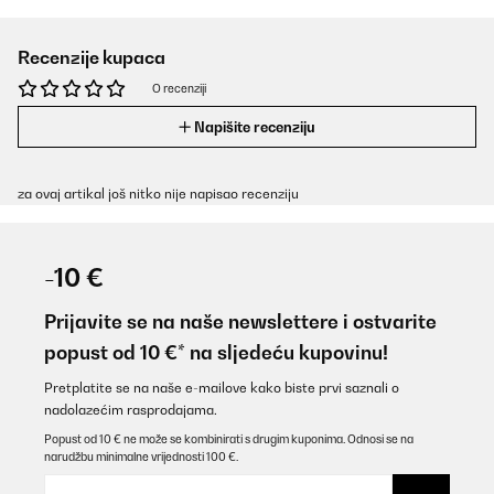
Recenzije kupaca
O recenziji
Napišite recenziju
za ovaj artikal još nitko nije napisao recenziju
-10 €
Prijavite se na naše newslettere i ostvarite
popust od 10 €* na sljedeću kupovinu!
Pretplatite se na naše e-mailove kako biste prvi saznali o
nadolazećim rasprodajama.
Popust od 10 € ne može se kombinirati s drugim kuponima. Odnosi se na
narudžbu minimalne vrijednosti 100 €.