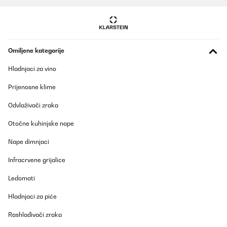
Omiljene kategorije
Hladnjaci za vino
Prijenosne klime
Odvlaživači zraka
Otočne kuhinjske nape
Nape dimnjaci
Infracrvene grijalice
Ledomati
Hladnjaci za piće
Rashlađivači zraka