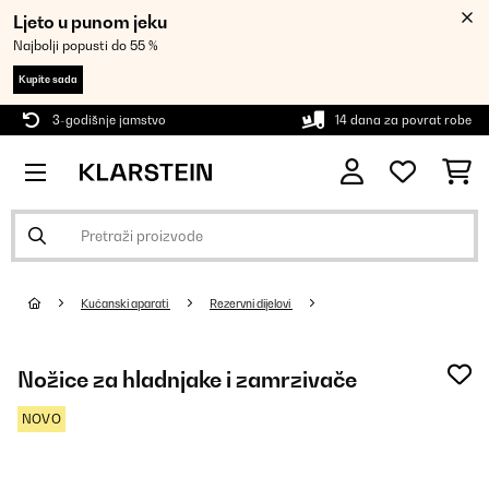
Ljeto u punom jeku
Najbolji popusti do 55 %
Kupite sada
3-godišnje jamstvo
14 dana za povrat robe
Kućanski aparati
Rezervni dijelovi
Nožice za hladnjake i zamrzivače
NOVO