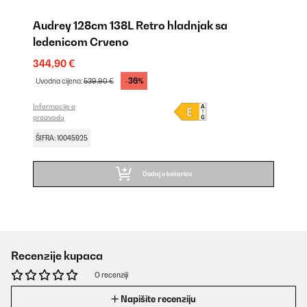
Audrey 128cm 138L Retro hladnjak sa
ledenicom Crveno
344,90 €
-36%
Uvodna cijena:
539,90 €
Informacije o
proizvodu
ŠIFRA: 10045925
Dodaj u košaricu
Recenzije kupaca
O recenziji
Napišite recenziju