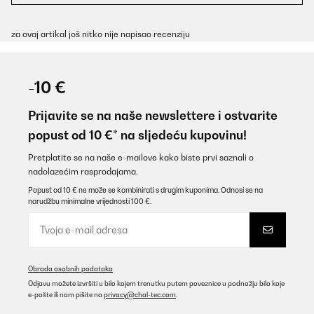
za ovaj artikal još nitko nije napisao recenziju
-10 €
Prijavite se na naše newslettere i ostvarite
popust od 10 €* na sljedeću kupovinu!
Pretplatite se na naše e-mailove kako biste prvi saznali o
nadolazećim rasprodajama.
Popust od 10 € ne može se kombinirati s drugim kuponima. Odnosi se na
narudžbu minimalne vrijednosti 100 €.
Obrada osobnih podataka
Odjavu možete izvršiti u bilo kojem trenutku putem poveznice u podnožju bilo koje
e-pošte ili nam pišite na
privacy@chal-tec.com
.