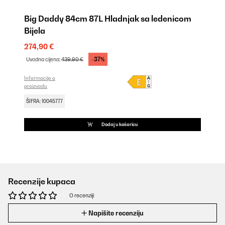
Big Daddy 84cm 87L Hladnjak sa ledenicom
Bijela
274,90 €
-37%
Uvodna cijena:
439,90 €
Informacije o
proizvodu
ŠIFRA: 10045777
Dodaj u košaricu
Recenzije kupaca
O recenziji
Napišite recenziju