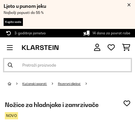
Ljeto u punom jeku
Najbolji popusti do 55 %
Kupite sada
3-godišnje jamstvo
14 dana za povrat robe
Kućanski aparati
Rezervni dijelovi
Nožice za hladnjake i zamrzivače
NOVO