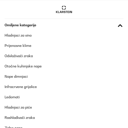
Omiljene kategorije
Hladnjaci za vino
Prijenosne klime
Odvlaživači zraka
Otočne kuhinjske nape
Nape dimnjaci
Infracrvene grijalice
Ledomati
Hladnjaci za piće
Rashlađivači zraka
Zidne nape