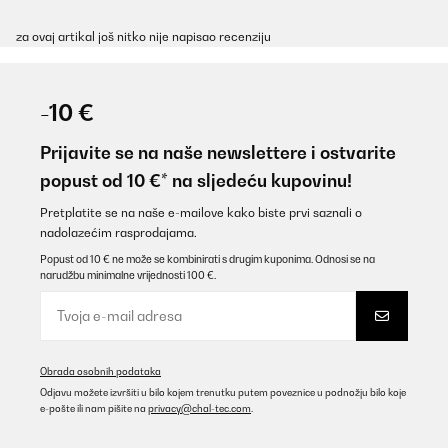
za ovaj artikal još nitko nije napisao recenziju
-10 €
Prijavite se na naše newslettere i ostvarite
popust od 10 €* na sljedeću kupovinu!
Pretplatite se na naše e-mailove kako biste prvi saznali o
nadolazećim rasprodajama.
Popust od 10 € ne može se kombinirati s drugim kuponima. Odnosi se na
narudžbu minimalne vrijednosti 100 €.
Obrada osobnih podataka
Odjavu možete izvršiti u bilo kojem trenutku putem poveznice u podnožju bilo koje
e-pošte ili nam pišite na
privacy@chal-tec.com
.