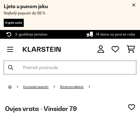
Ljeto u punom jeku
Najbolji popusti do 55 %
Kupite sada
3-godišnje jamstvo
14 dana za povrat robe
Kućanski aparati
Rezervni dijelovi
Ovjes vrata - Vinsider 79