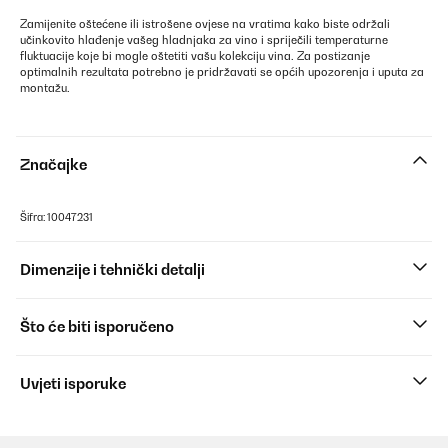
Zamijenite oštećene ili istrošene ovjese na vratima kako biste održali
učinkovito hlađenje vašeg hladnjaka za vino i spriječili temperaturne
fluktuacije koje bi mogle oštetiti vašu kolekciju vina. Za postizanje
optimalnih rezultata potrebno je pridržavati se općih upozorenja i uputa za
montažu.
Značajke
Šifra: 10047231
Dimenzije i tehnički detalji
Što će biti isporučeno
Uvjeti isporuke