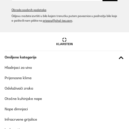
Obrada osobnih podataka
Odjavu možete izvršiti u bilo kojem trenutku putem poveznice u podnožju bilo koje
e-pošte ili nam pišite na
privacy@chal-tec.com
.
Omiljene kategorije
Hladnjaci za vino
Prijenosne klime
Odvlaživači zraka
Otočne kuhinjske nape
Nape dimnjaci
Infracrvene grijalice