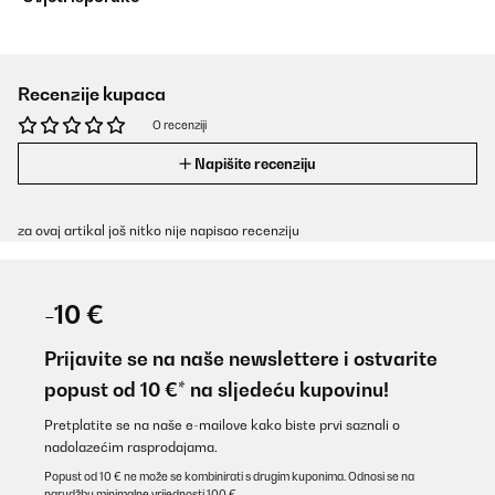
Recenzije kupaca
O recenziji
Napišite recenziju
za ovaj artikal još nitko nije napisao recenziju
-10 €
Prijavite se na naše newslettere i ostvarite
popust od 10 €* na sljedeću kupovinu!
Pretplatite se na naše e-mailove kako biste prvi saznali o
nadolazećim rasprodajama.
Popust od 10 € ne može se kombinirati s drugim kuponima. Odnosi se na
narudžbu minimalne vrijednosti 100 €.