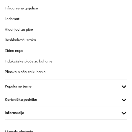
Infracrvene grijalice
Ledomati
Hladnjaci za piće
Rashlađivači zraka
Zidne nape
Indukcijske ploče za kuhanje
Plinske ploče za kuhanje
Popularne teme
Korisnička podrška
Informacije
Metode plaćanja