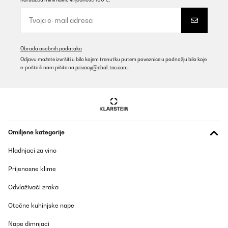
Obrada osobnih podataka
Odjavu možete izvršiti u bilo kojem trenutku putem poveznice u podnožju bilo koje
e-pošte ili nam pišite na
privacy@chal-tec.com
.
Omiljene kategorije
Hladnjaci za vino
Prijenosne klime
Odvlaživači zraka
Otočne kuhinjske nape
Nape dimnjaci