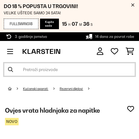
DO 18 % POPUSTA U TRGOVINI!
VELIKE UŠTEDE SAMO 24 SATA!
Kupite
15
07
36
FULLSWING18
H
M
S
sada
3-godišnje jamstvo
14 dana za povrat robe
Kućanski aparati
Rezervni dijelovi
Ovjes vrata hladnjaka za napitke
NOVO