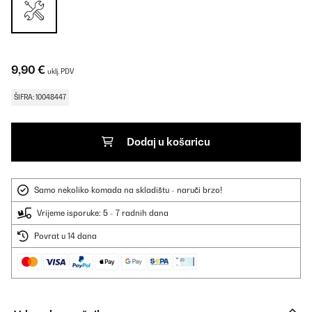
9,90 €
uklj. PDV
ŠIFRA: 10048447
Dodaj u košaricu
Samo nekoliko komada na skladištu - naruči brzo!
Vrijeme isporuke: 5 - 7 radnih dana
Povrat u 14 dana