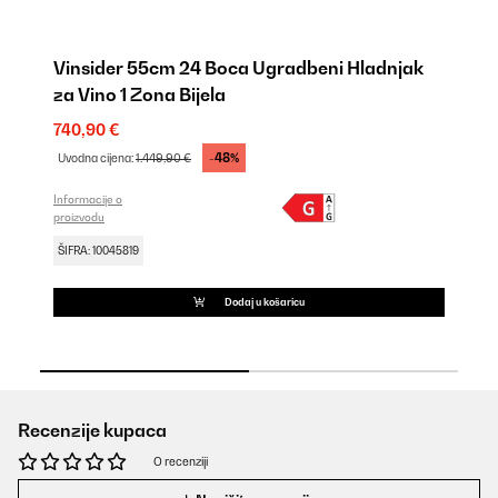
i
Vinsider 55cm 24 Boca Ugradbeni Hladnjak
V
za Vino 1 Zona Bijela
H
740,90 €
36
-48%
Uvodna cijena:
1.449,90 €
Uv
Informacije o
Inf
proizvodu
pro
ŠIFRA: 10045819
ŠI
Dodaj u košaricu
Recenzije kupaca
O recenziji