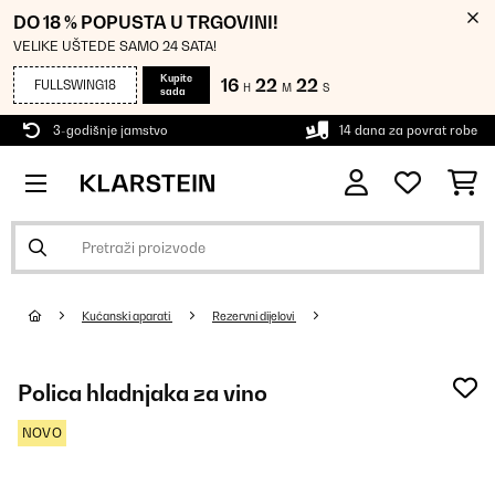
DO 18 % POPUSTA U TRGOVINI!
VELIKE UŠTEDE SAMO 24 SATA!
Kupite
16
22
21
FULLSWING18
H
M
S
sada
3-godišnje jamstvo
14 dana za povrat robe
Kućanski aparati
Rezervni dijelovi
Polica hladnjaka za vino
NOVO