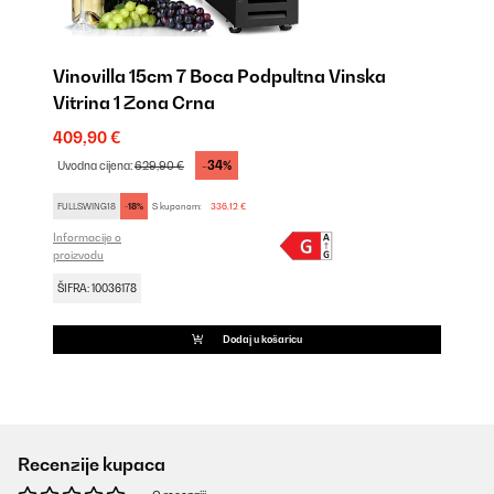
Vinovilla 15cm 7 Boca Podpultna Vinska
Vitrina 1 Zona Crna
409,90 €
-34%
Uvodna cijena:
629,90 €
FULLSWING18
-18%
S kuponom:
336,12 €
Informacije o
proizvodu
ŠIFRA: 10036178
Dodaj u košaricu
Recenzije kupaca