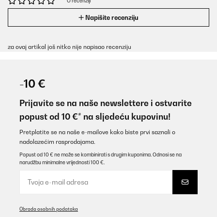
O recenziji
Napišite recenziju
za ovaj artikal još nitko nije napisao recenziju
-10 €
Prijavite se na naše newslettere i ostvarite
popust od 10 €* na sljedeću kupovinu!
Pretplatite se na naše e-mailove kako biste prvi saznali o
nadolazećim rasprodajama.
Popust od 10 € ne može se kombinirati s drugim kuponima. Odnosi se na
narudžbu minimalne vrijednosti 100 €.
Obrada osobnih podataka