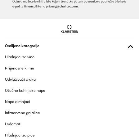
Odjavu možete izvršiti u bilo kojem trenutku putem poveznice u podnožju bilo koje
e-pošte ili nam pišite na
privacy@chal-tec.com
.
Omiljene kategorije
Hladnjaci za vino
Prijenosne klime
Odvlaživači zraka
Otočne kuhinjske nape
Nape dimnjaci
Infracrvene grijalice
Ledomati
Hladnjaci za piće