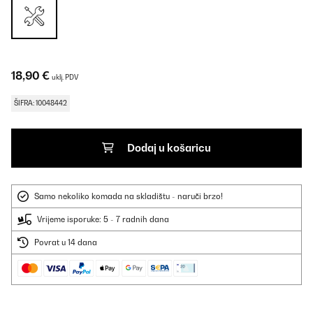
18,90 €
uklj. PDV
ŠIFRA: 10048442
Dodaj u košaricu
Samo nekoliko komada na skladištu - naruči brzo!
Vrijeme isporuke: 5 - 7 radnih dana
Povrat u 14 dana