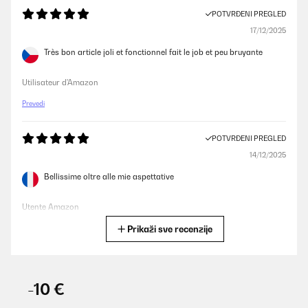
POTVRĐENI PREGLED
17/12/2025
Très bon article joli et fonctionnel fait le job et peu bruyante
Utilisateur d'Amazon
Prevedi
POTVRĐENI PREGLED
14/12/2025
Bellissime oltre alle mie aspettative
Utente Amazon
Prikaži sve recenzije
Prevedi
POTVRĐENI PREGLED
07/12/2025
-10 €
Pünktliche Lieferung, schönes Design, ich habe ihn in weiß