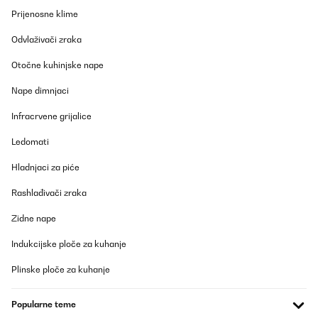
rein und die Bedienung und der Aufbau waren simpel. Das LED
Prijenosne klime
Licht sieht schick aus. Die Kühlleistung ist auch gut, lediglich
dauert es etwas, bis der Kühlschrank nach Entnahme von
Odvlaživači zraka
Flaschen/Wiederbefüllung wieder auf die Zieltemperatur kommt.
Das ist aber auch das Einzige - das ändert aber nichts daran,
dass ich den Kühlschrank rundum empfehlen kann.
Otočne kuhinjske nape
Amazon-Benutzer
Nape dimnjaci
Prevedi
Infracrvene grijalice
Ledomati
POTVRĐENI PREGLED
11/11/2025
Hladnjaci za piće
Mooie en ruime wijnkoelkast voor een goede prijs. Je hoort hem
Rashlađivači zraka
wel een beetje in een stille kamer, maar het is zeker niet storend.
Amazon-gebruiker
Zidne nape
Prevedi
Indukcijske ploče za kuhanje
Plinske ploče za kuhanje
POTVRĐENI PREGLED
17/09/2025
Popularne teme
Добре работи,но махам точка защото го видях на много по