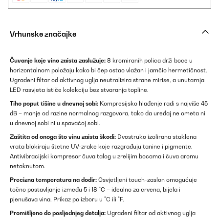
Vrhunske značajke
Čuvanje koje vino zaista zaslužuje:
8 kromiranih polica drži boce u
horizontalnom položaju kako bi čep ostao vlažan i jamčio hermetičnost.
Ugrađeni filtar od aktivnog uglja neutralizira strane mirise, a unutarnja
LED rasvjeta ističe kolekciju bez stvaranja topline.
Tiho poput tišine u dnevnoj sobi:
Kompresijsko hlađenje radi s najviše 45
dB – manje od razine normalnog razgovora, tako da uređaj ne ometa ni
u dnevnoj sobi ni u spavaćoj sobi.
Zaštita od onoga što vinu zaista škodi:
Dvostruko izolirana staklena
vrata blokiraju štetne UV-zrake koje razgrađuju tanine i pigmente.
Antivibracijski kompresor čuva talog u zrelijim bocama i čuva aromu
netaknutom.
Precizna temperatura na dodir:
Osvjetljeni touch-zaslon omogućuje
točno postavljanje između 5 i 18 °C – idealno za crvena, bijela i
pjenušava vina. Prikaz po izboru u °C ili °F.
Promišljeno do posljednjeg detalja:
Ugrađeni filtar od aktivnog uglja