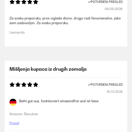
POTVRĐENI PREGLED
08/05/2026
Za svaku preporuku, prvo izgleda divno, drugo radi fenomenalno, jako
sam zadovoljan. Za svaku preporuku.
Leonardo
Mišljenja kupaca iz drugih zemalja
POTVRĐENI PREGLED
19/12/2025
Sieht gut aus, funktioniert einwandfrei und ist leise
Amazon-Benutzer
Prevedi