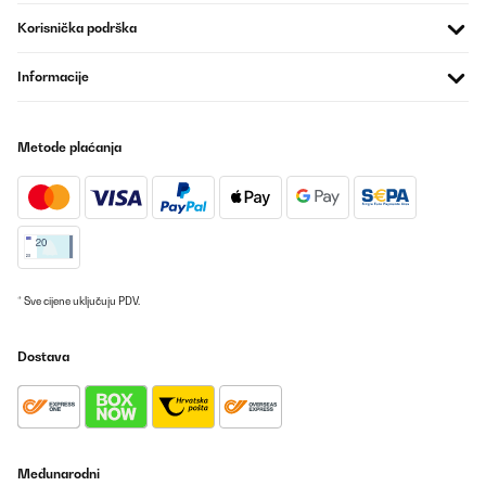
ниска цена в Амазон.Не се отказах от поръчката си но
Korisnička podrška
Klarstein.bg трябва да се замисли българите ли са най
богатите хора та да направи тази разлика?
Informacije
Петър
Prevedi
Metode plaćanja
POTVRĐENI PREGLED
28/08/2025
Jederzeit gerne wieder
Amazon-Benutzer
* Sve cijene uključuju PDV.
Prevedi
Dostava
POTVRĐENI PREGLED
25/08/2025
Impeccable : très bonne finition, rengement intérieur varié et
intelligent, moteur très peu perceptible ! Je vais enfin pouvoir
goûter à l’occasion mes vins correctement préservé ;-)
Međunarodni