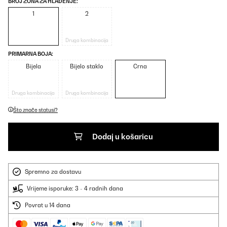
BROJ ZONA ZA HLAĐENJE:
1
2
Druga kombinacija
PRIMARNA BOJA:
Bijela
Bijelo staklo
Crna
Druga kombinacija
Druga kombinacija
Što znače statusi?
Dodaj u košaricu
Spremno za dostavu
Vrijeme isporuke: 3 - 4 radnih dana
Povrat u 14 dana