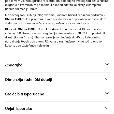
podesivom visinom garantiraju stabilan položaj na svakoj podlozi. 8 razina
ulaganja s kromiranim policama. Lokot za zaštitu kolekcije u kompletu.
Rashladni medij: R600a.
U dnevnoj sobi, kuhinji, blagovaonici, kućnom baru ili vinskom podrumu –
Shiraz 18 Slim Uno
pronalazi svoje mjesto svuda gdje dobro vino ima dom.
Jednako prikladan za večeri uz vino, kušaonice i svakodnevni užitak.
Klarstein Shiraz 18 Slim Uno u kratkim crtama:
kapacitet 18 boca, korisni
volumen 50 litara, precizna regulacija temperature 7–18 °C, kompaktni Slim
dizajn (širina 45 cm), tiho kompresijsko hlađenje do 45 dB i elegantno
upravljanje touch-zaslonom. Uživajte u rashlađenom vinu točno onako
kako to zaslužuje Vaša kolekcija.
Značajke
Dimenzije i tehnički detalji
Što će biti isporučeno
Uvjeti isporuke