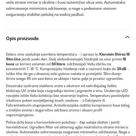
veže strane mirise iz okoline i čuva autentičan okus vina. Automatsko
odmrzavanje minimizira održavanje, a noge s podesivom visinom
osiguravaju stabilan položaj na svakoj podlozi.
Opis proizvoda
Dobro vino zaslužuje savršenu temperaturu – i upravo to
Klarstein Shiraz 18
Slim Uno
jamči svaki dan. Ovaj slobodnostojeći hladnjak za vino prima
18
boca
uz korisni volumen od
50 litara
, održavajući Vašu zbirku na
konstantnih 7–18 °C. Kompresijsko hlađenje radi s razinom buke do
39 dB
–
toliko tiho da ga u dnevnoj sobi gotovo nećete ni primijetiti. Slim dizajn
širine svega 45 cm savršeno se uklapa i tamo gdje je prostor ograničen.
Dvostruko izolirana staklena vrata s okvirom od nehrđajućeg čelika
blokiraju UV-zrake koje razgrađuju tanine i pigmente u vinu. Unutarnja LED
rasvjeta ističe Vašu kolekciju bez stvaranja topline. Temperaturu postavljate
intuitivno putem osvijetljenog touch-zaslona – u Celzijevim ili
Fahrenheitovim stupnjevima. Antivibracijska zaštita kompresora čuva talog
u zrelijim vinima i dugoročno održava aromu i okusni profil
nepromijenjenim.
Police drže boce u horizontalnom položaju – čep ostaje vlažan i jamči
hermetičnost. Ugrađeni filtar od aktivnog uglja neutralizira strane mirise iz
okoline. Automatsko odmrzavanje osigurava minimalno održavanje. Noge s