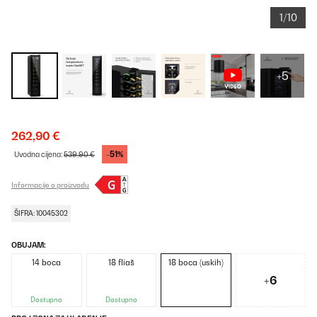
1/10
+5
262,90 €
-51%
Uvodna cijena:
539,90 €
Informacije o proizvodu
ŠIFRA: 10045302
OBUJAM:
14 boca
18 fliaš
18 boca (uskih)
+6
Dostupno
Dostupno