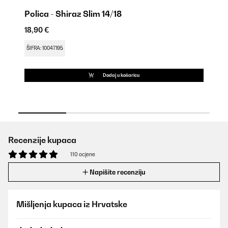
Polica - Shiraz Slim 14/18
Br
18,90 €
18
ŠIFRA: 10047195
ŠI
Dodaj u košaricu
Recenzije kupaca
110 ocjene
Napišite recenziju
Mišljenja kupaca iz Hrvatske