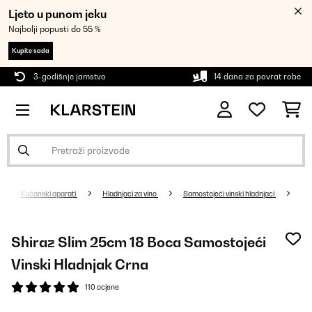
Ljeto u punom jeku
Najbolji popusti do 55 %
Kupite sada
3-godišnje jamstvo
14 dana za povrat robe
Kućanski aparati
Hladnjaci za vino
Samostojeći vinski hladnjaci
Shiraz Slim 25cm 18 Boca Samostojeći
Vinski Hladnjak Crna
110 ocjene