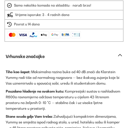
Samo nekoliko komada na skladištu - naruči brzo!
Vrijeme isporuke: 3 - 4 radnih dana
Povrat u 14 dana
Vrhunske značajke
Tiho kao šapat:
Maksimalna razina buke od 40 dB znači da Klarstein
Yummy radi tiše od normalnog razgovora — bez ikakvog zujanja koje bi
Vas uznemirivalo u spavaćoj sobi, uredu ili studentskom domu.
Pouzdano hlađenje na svakom kutu:
Kompresijski sustav s rashladivom
R600a ravnomjerno održava temperaturu u cijelom 42-litrenom
prostoru na željenih 0–10 °C — stabilno čak i uz visoke ljetne
temperature u prostoriji.
Stane svuda gdje Vam treba:
Zahvaljujući kompaktnim dimenzijama,
Yummy se smješta ispod radnog stola, u ured, hotelsku sobu ili kamper
— a 45 litara prostora prihvaća pića, namirnice, lijekove i kozmetiku.