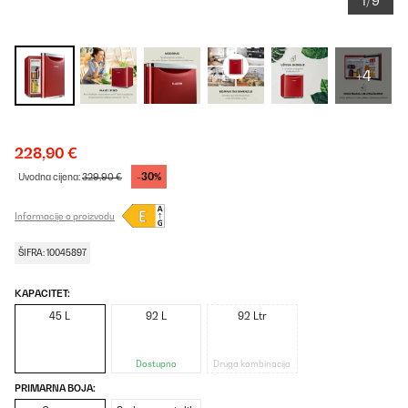
1/9
+4
228,90 €
-30%
Uvodna cijena:
329,90 €
Informacije o proizvodu
ŠIFRA: 10045897
KAPACITET:
45 L
92 L
92 Ltr
Dostupno
Druga kombinacija
PRIMARNA BOJA: