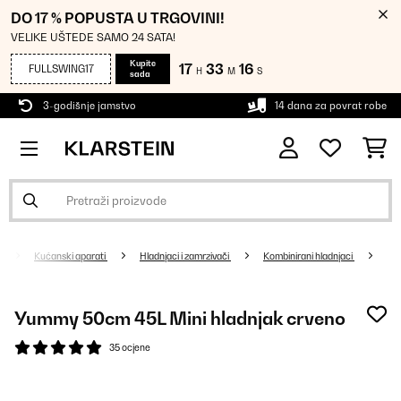
DO 17 % POPUSTA U TRGOVINI!
VELIKE UŠTEDE SAMO 24 SATA!
Kupite
17
33
16
FULLSWING17
H
M
S
sada
3-godišnje jamstvo
14 dana za povrat robe
Kućanski aparati
Hladnjaci i zamrzivači
Kombinirani hladnjaci
Yummy 50cm 45L Mini hladnjak crveno
35 ocjene