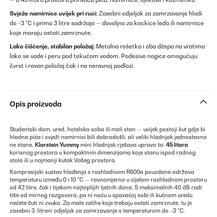
Svježe namirnice uvijek pri ruci:
Zasebni odjeljak za zamrzavanje hladi
do −3 °C i prima 3 litre sadržaja — dovoljno za kockice leda ili namirnice
koje moraju ostati zamrznute.
Lako čišćenje, stabilan položaj:
Metalna rešetka i oba džepa na vratima
lako se vade i peru pod tekućom vodom. Podesive nogice omogućuju
čvrst i ravan položaj čak i na neravnoj podlozi.
Opis proizvoda
Studentski dom, ured, hotelska soba ili mali stan — uvijek postoji kut gdje bi
hladna pića i svježi namirnici bili dobrodošli, ali veliki hladnjak jednostavno
ne stane.
Klarstein Yummy
mini hladnjak rješava upravo to:
45 litara
korisnog prostora u kompaktnim dimenzijama koje stanu ispod radnog
stola ili u najmanji kutak Vašeg prostora.
Kompresijski sustav hlađenja s rashladivom R600a pouzdano održava
temperaturu između 0 i 10 °C — ravnomjerno u cijelom rashladnom prostoru
od 42 litre, čak i tijekom najtoplijih ljetnih dana. S maksimalnih 40 dB radi
tiše od mirnog razgovora, pa ni noću u spavaćoj sobi ili kućnom uredu
nećete čuti ni zvuka. Za male zalihe koje trebaju ostati zamrznute, tu je
zasebni 3-litreni odjeljak za zamrzavanje s temperaturom do −3 °C.