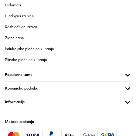
Ledomati
POTVRĐENI PREGLED
Hladnjaci za piće
21/12/2023
Rashlađivači zraka
Me encanta. La nevera el preciosa le da un toque vintage a mi
cocina. Tiene mucha capacidad, más de lo que esperaba y enfría
mucho. No hace nada de ruido. Es cierto que no tiene luz led y
Zidne nape
esto sería un plus, pero no es algo que le reste. Estoy muy
contenta con la compra.
Indukcijske ploče za kuhanje
Usuario/a de amazon
Plinske ploče za kuhanje
Prevedi
Popularne teme
POTVRĐENI PREGLED
Korisnička podrška
16/11/2023
Bon petit frigo, efficace et très silencieux.Il serait parfait s'il la
Informacije
porte pouvait s'ouvrir des deux côtés ( mais je le savais avant
d'acheter, donc, pas de problème.
Utilisateur d'Amazon
Metode plaćanja
Prevedi