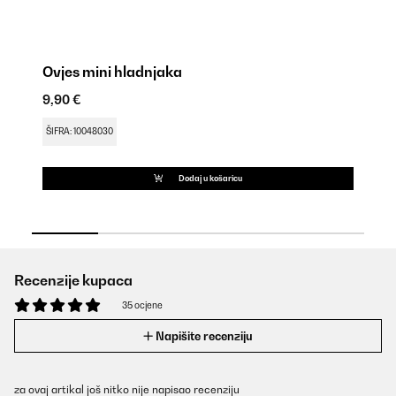
Ovjes mini hladnjaka
Ov
9,90 €
16
ŠIFRA: 10048030
ŠI
Dodaj u košaricu
Recenzije kupaca
35 ocjene
Napišite recenziju
za ovaj artikal još nitko nije napisao recenziju