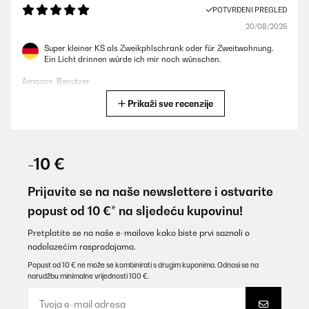
POTVRĐENI PREGLED
20/08/2025
Super kleiner KS als Zweikphlschrank oder für Zweitwohnung.
Ein Licht drinnen würde ich mir noch wünschen.
Amazon-Benutzer
Prikaži sve recenzije
Prevedi
POTVRĐENI PREGLED
06/04/2025
-10 €
Als zweitkühlschrank super geeignet.Grösse und d Farbe sehr toll
Prijavite se na naše newslettere i ostvarite
Amazon-Benutzer
popust od 10 €* na sljedeću kupovinu!
Prevedi
Pretplatite se na naše e-mailove kako biste prvi saznali o
nadolazećim rasprodajama.
POTVRĐENI PREGLED
Popust od 10 € ne može se kombinirati s drugim kuponima. Odnosi se na
narudžbu minimalne vrijednosti 100 €.
10/02/2025
Schöner Kühlschrank, der sehr leise ist. Eine Leuchte im