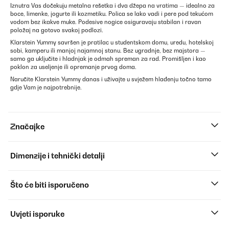
Iznutra Vas dočekuju metalna rešetka i dva džepa na vratima — idealno za
boce, limenke, jogurte ili kozmetiku. Polica se lako vadi i pere pod tekućom
vodom bez ikakve muke. Podesive nogice osiguravaju stabilan i ravan
položaj na gotovo svakoj podlozi.
Klarstein Yummy savršen je pratilac u studentskom domu, uredu, hotelskoj
sobi, kamperu ili manjoj najamnoj stanu. Bez ugradnje, bez majstora —
samo ga uključite i hladnjak je odmah spreman za rad. Promišljen i kao
poklon za useljenje ili opremanje prvog doma.
Naručite Klarstein Yummy danas i uživajte u svježem hlađenju točno tamo
gdje Vam je najpotrebnije.
Značajke
Dimenzije i tehnički detalji
Što će biti isporučeno
Uvjeti isporuke