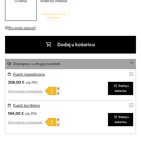
Crvena
Srebrna metalik
Uskoro ponovno
dostupno
Što znače statusi?
Dodaj u košaricu
Dostupno i u drugoj kvaliteti
Kupiti raspakirano
206,00 €
uklj. PDV
Dodaj u
Informacije o proizvodu
košaricu
Kupiti korišteno
194,00 €
uklj. PDV
Dodaj u
Informacije o proizvodu
košaricu