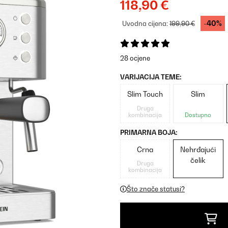
118,90 €
-40%
Uvodna cijena:
199,90 €
28 ocjene
VARIJACIJA TEME:
Slim Touch
Slim
Druga
kombinacija
Dostupno
PRIMARNA BOJA:
Crna
Nehrđajući
čelik
Druga
kombinacija
Što znače statusi?