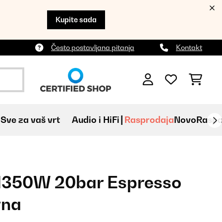
Kupite sada
Često postavljana pitanja
Kontakt
Sve za vaš vrt
Audio i HiFi
Rasprodaja
Novo
Raspa
 1350W 20bar Espresso
rna