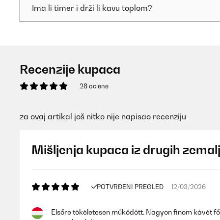
Ima li timer i drži li kavu toplom?
Recenzije kupaca
28 ocjene
za ovaj artikal još nitko nije napisao recenziju
Mišljenja kupaca iz drugih zemal
POTVRĐENI PREGLED
12/03/2026
Elsőre tökéletesen működött. Nagyon finom kávét főzte