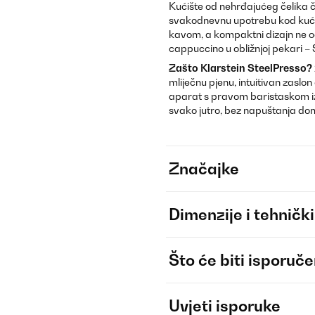
Kućište od nehrđajućeg čelika č
svakodnevnu upotrebu kod kuće 
kavom, a kompaktni dizajn ne od
cappuccino u obližnjoj pekari – S
Zašto Klarstein SteelPresso?
mliječnu pjenu, intuitivan zasl
aparat s pravom baristaskom i
svako jutro, bez napuštanja do
Značajke
Dimenzije i tehnički
Što će biti isporuč
Uvjeti isporuke