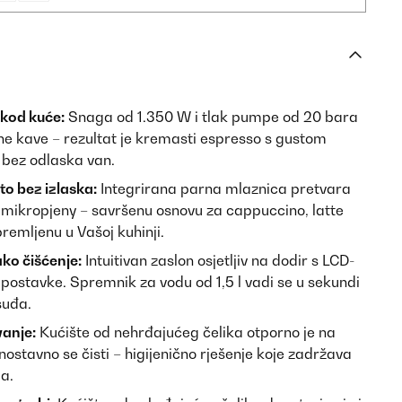
 kod kuće:
Snaga od 1.350 W i tlak pumpe od 20 bara
ne kave – rezultat je kremasti espresso s gustom
 bez odlaska van.
to bez izlaska:
Integrirana parna mlaznica pretvara
i mikropjeny – savršenu osnovu za cappuccino, latte
premljenu u Vašoj kuhinji.
ko čišćenje:
Intuitivan zaslon osjetljiv na dodir s LCD-
postavke. Spremnik za vodu od 1,5 l vadi se u sekundi
suđa.
vanje:
Kućište od nehrđajućeg čelika otporno je na
ostavno se čisti – higijenično rješenje koje zadržava
ja.