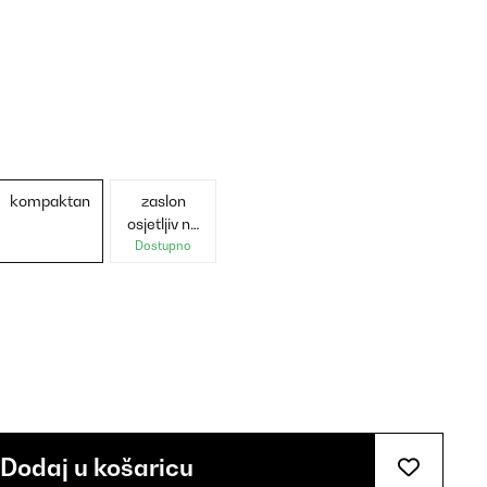
kompaktan
zaslon
osjetljiv na
dodir
Dostupno
Dodaj u košaricu