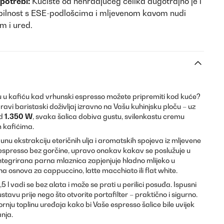
potrebi:
Kućište od nehrđajućeg čelika dugotrajno je i
bilnost s ESE-podlošcima i mljevenom kavom nudi
om i ured.
vu u kafiću kad vrhunski espresso možete pripremiti kod kuće?
ravi baristaski doživljaj izravno na Vašu kuhinjsku ploču – uz
od
1.350 W
, svaka šalica dobiva gustu, svilenkastu cremu
m kafićima.
nu ekstrakciju eteričnih ulja i aromatskih spojeva iz mljevene
n espresso bez gorčine, upravo onakav kakav se poslužuje u
Integrirana parna mlaznica zapjenjuje hladno mlijeko u
a osnova za cappuccino, latte macchiato ili flat white.
5 l vadi se bez alata i može se prati u perilici posuđa. Ispusni
ustavu prije nego što otvorite portafilter – praktično i sigurno.
gornju toplinu uređaja kako bi Vaše espresso šalice bile uvijek
nja.