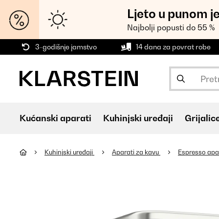
Ljeto u punom j
Najbolji popusti do 55 %
3-godišnje jamstvo
14 dana za povrat robe
Kućanski aparati
Kuhinjski uređaji
Grijalic
Kuhinjski uređaji
Aparati za kavu
Espresso apa