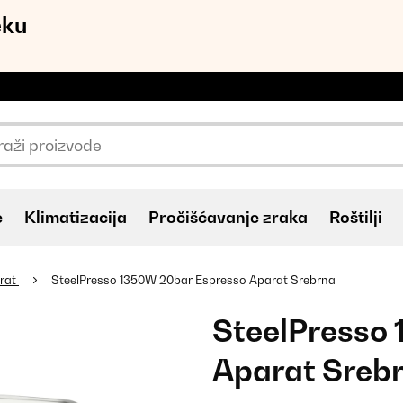
eku
e
Klimatizacija
Pročišćavanje zraka
Roštilji
rat
SteelPresso 1350W 20bar Espresso Aparat Srebrna
SteelPresso
Aparat Sreb