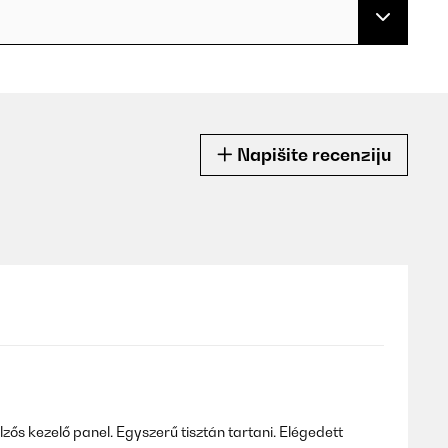
Napišite recenziju
zős kezelő panel. Egyszerű tisztán tartani. Elégedett