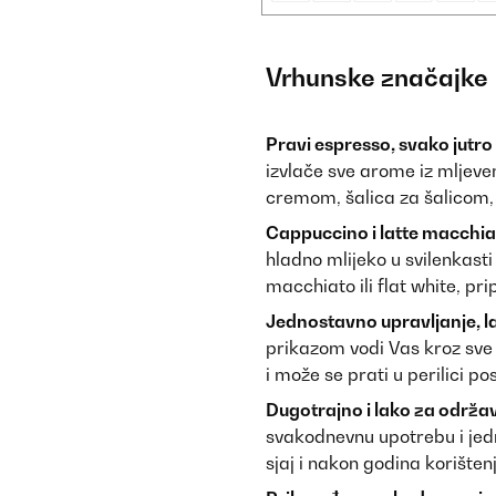
Vrhunske značajke
Pravi espresso, svako jutro
izvlače sve arome iz mljeve
cremom, šalica za šalicom,
Cappuccino i latte macchia
hladno mlijeko u svilenkast
macchiato ili flat white, pri
Jednostavno upravljanje, la
prikazom vodi Vas kroz sve 
i može se prati u perilici po
Dugotrajno i lako za održa
svakodnevnu upotrebu i jedn
sjaj i nakon godina korišten