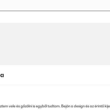
ja
m vele és gőzölni is egyből tudtam. Bejön a design és az érintő kijel