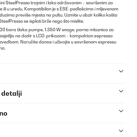
ini SteelPresso trajnim i lako održavanim – savršenim za
ili u uredu. Kompatibilan je s ESE-podlošcima i mljevenom
uzima previše mjesta na pultu. Uzmite u obzir koliko košta
teelPresso se isplati brže nego što mislite.
20 bara tlaka pumpe, 1.350 W snage, parna mlaznica za
on osjetljiv na dodir s LCD-prikazom – kompaktan espresso
zvedbom. Naručite danas i uživajte u savršenom espressu
ma.
 detalji
eno