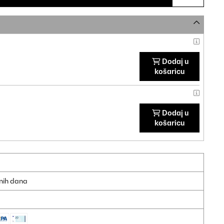
Dodaj u
košaricu
Dodaj u
košaricu
dnih dana