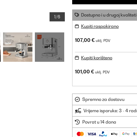
Dostupno i u drugoj kvaliteti
1/6
Kupiti raspakirano
107,00 €
uklj. PDV
+1
Kupiti korišteno
101,00 €
uklj. PDV
Spremno za dostavu
Vrijeme isporuke: 3 - 4 ra
Povrat u 14 dana