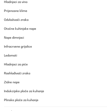
Hladnjaci za vino
Prevedi
Prijenosne klime
POTVRĐENI PREGLED
Odvlaživači zraka
29/10/2018
Otočne kuhinjske nape
Im Prinzip ist alles gesagt worden. Ich möchte noch einiges
ergänzen oder klarstellen.Unser Gerät entfeuchtet unser Bad mit
Nape dimnjaci
ca 15 m² innerhalb einer kurzen Zeit auf die eingestellten
Vorgaben.Positiv:1. Angemessener Preis2. Bei hoher Luftfeuchte
Infracrvene grijalice
und Wärme funktioniert das Gerät am Besten3.
Kompressorlautstärke erträglich4. Entgegen anderer Berichte
Ledomati
funktioniert die Feuchtigkeitsmessung präzise. im direkten
Vergleich mit einem HomeMatic Thermostat werden selben
Feuchtigkeitswerte angezeigt.5. Bei Behälter voll schaltet sich
Hladnjaci za piće
das Gerät selbststängig ab.Negativ:1. Die Levels für die
Feuchtigkeitsregelung sind leider nur in 10° Schritten möglich: 40
Rashlađivači zraka
/ 50 / 60 Promille. Ich hätte gern 55 Promille.2. Nach einem
Stromausfall muß das Gerät über einenTaster wieder
Zidne nape
eingeschalten werden. Somit ist ein Betrieb mit Zwischenstecker
sinnlos.3. Keine Anzeige, ob der Kompressor Ein oder Aus ist.
Indukcijske ploče za kuhanje
Das ist nur am Geräusch erkennbar.Fazit:Brauchbares Gerät mit
kleinen Schwächen. Empfehlenswert.Weitere Erfahrungswerte
folgen, wenn das Gerät länger im Betrieb war.24.12.2019. bis jetzt
Plinske ploče za kuhanje
keine Schwierigkeiten. Läuft und Läuft ...