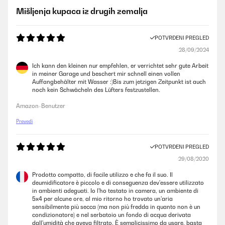
Mišljenja kupaca iz drugih zemalja
POTVRĐENI PREGLED
28/09/2024
Ich kann den kleinen nur empfehlen, er verrichtet sehr gute Arbeit
in meiner Garage und beschert mir schnell einen vollen
Auffangbehälter mit Wasser :)Bis zum jetzigen Zeitpunkt ist auch
noch kein Schwächeln des Lüfters festzustellen.
Amazon-Benutzer
Prevedi
POTVRĐENI PREGLED
29/08/2020
Prodotto compatto, di facile utilizzo e che fa il suo. Il
deumidificatore è piccolo e di conseguenza dev'essere utilizzato
in ambienti adeguati. Io l'ho testato in camera, un ambiente di
5x4 per alcune ore, al mio ritorno ho trovato un'aria
sensibilmente più secca (ma non più fredda in quanto non è un
condizionatore) e nel serbatoio un fondo di acqua derivata
dall'umidità che aveva filtrato. È semplicissimo da usare, basta