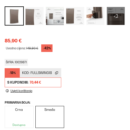
+2
85,90 €
-42%
Uvodna cijena:
149,90 €
ŠIFRA: 10029871
-18%
KOD:
FULLSWING18
S KUPONOM:
70,44 €
Uvjeti korištenja
PRIMARNA BOJA:
Crna
Smeđa
Dostupno