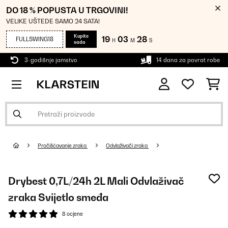
DO 18 % POPUSTA U TRGOVINI!
VELIKE UŠTEDE SAMO 24 SATA!
Kupite
19
03
28
FULLSWING18
H
M
S
sada
3-godišnje jamstvo
14 dana za povrat robe
Pročišćavanje zraka
Odvlaživači zraka
Drybest 0,7L/24h 2L Mali Odvlaživač
zraka Svijetlo smeđa
8 ocjene