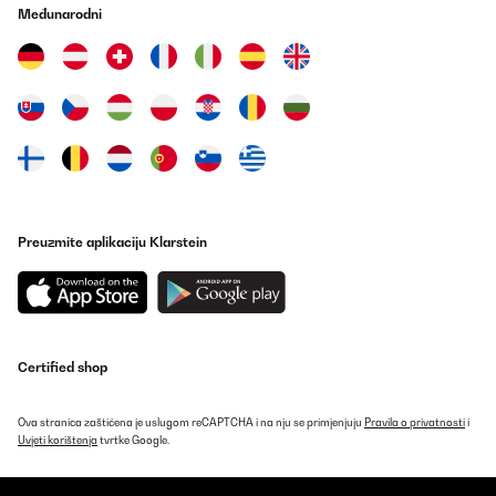
lief aber eigentlich fast immer] Standby wurde wenn nur zeitlich
Međunarodni
nur bruchteilhaft erreicht.Kaufgrund war beginn Schimmelbefall
bei Raumfeuchte >= 80 % (Neubau nicht trockengelegt vor
Vermietung) da ist selbst mit täglichem Lüften im Winter nichts zu
bewerkstelligen.Jetzt bin ich bei 60% und damit durch das Gerät
bei normalen Werten.Gerät hat zwei Tasten1. Stellt die
Raumfeuchte ein (3 Modi [40, 50, 60%, C0]), bei der das Gerät
stoppen soll. Ich habe leider bisher nur bemerkt/messen können,
dass der Kompressor stoppt. Den Lüfter habe ich wahrnehmbar
noch nie stehen sehen. [kann man als Manko sehen]2.
Ein/AusBeim Herrsteller kann eine kurze Beschreibung geladen
werden.Wasserstop bei Voll erfolbt offenbar über einen
Schwimmkörper (keine Gewichtssensorik).Ich hätte mir eine LED
gewünscht, um das Sichtfenster für die Füllstandskontrolle
Preuzmite aplikaciju Klarstein
überhaupt nutzen zu können. So erkennt man leider nichts. Aber
es tut der Funktion keine Abstriche, also auch nicht bei meiner
Bewertung.
Amazon-Benutzer
Prevedi
Certified shop
Ova stranica zaštićena je uslugom reCAPTCHA i na nju se primjenjuju
Pravila o privatnosti
i
Uvjeti korištenja
tvrtke Google.