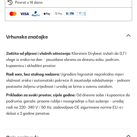
Povrat u 14 dana
Vrhunske značajke
Zaštita od plijesni i vlažnih oštećenja:
Klarstein Drybest izvlači do 0,7 l
vlage iz zraka na dan – pouzdana obrana za dnevnu sobu, podrum,
kupaonicu i skladišni prostor.
Radi sam, bez stalnog nadzora:
Ugrađeni higrostat neprekidno mjeri
vlažnost zraka i automatski pokreće ili zaustavlja odvlaživanje – jednom
postavite željenu vrijednost i uređaj se brine o svemu ostalom.
Prikladan za svaki prostor, cijele godine:
Od dnevne sobe i kupaonice do
podruma, garaže, praone rublja i novogradnje u fazi sušenja – uređaj
radi na 220–240 V / 50 Hz, zadovoljava CE sigurnosne norme EU-a i
dolazi s 2 godine jamstva.