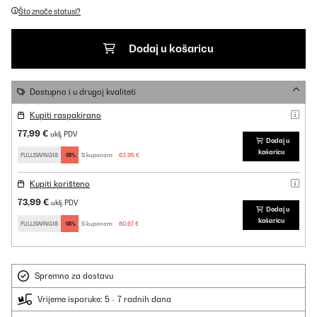
Što znače statusi?
Dodaj u košaricu
Dostupno i u drugoj kvaliteti
Kupiti raspakirano
77,99 €
uklj. PDV
Dodaj u
košaricu
FULLSWING18
-18%
S kuponom:
63,95 €
Kupiti korišteno
73,99 €
uklj. PDV
Dodaj u
košaricu
FULLSWING18
-18%
S kuponom:
60,67 €
Spremno za dostavu
Vrijeme isporuke: 5 - 7 radnih dana