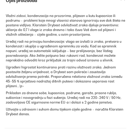
Opis proizvoda
Vlažni zidovi, kondenzacija na prozorima, plijesan u kutu kupaonice ili
podrumu – problemi koje mnogi vlasnici stanova ignoriraju sve dok šteta ne
postane vidljiva. Klarstein Drybest odvlaživač zraka djeluje preventivno:
uklanja do 0,7 l vlage iz zraka dnevno i tako čuva Vaš dom od plijesni i
vlažnih oštećenja – cijele godine, u svim prostorijama.
Uređaj radi na principu kondenzacije: vlaga se izvlači iz zraka, pretvara u
kondenzat i skuplja u ugrađenom spremniku za vodu. Kad se spremnik
napuni, uređaj se automatski isključuje – bez prelijevanja, bez Vašeg
posredovanja. Ako želite potpuno bez-rukavni rad, kondenzat možete
neprekidno odvoditi kroz priključak za trajni odvod izravno u slivnik.
Ugrađeni higrostat kontinuirano prati razinu vlažnosti zraka. Jednom
postavite željenu vrijednost, a Drybest sam pokreće i zaustavlja
odvlaživanje prema potrebi. Preporučena relativna vlažnost zraka između
45–55 % sprječava nadražaj dišnih puteva i dokazano usporava rast
plijesni. /p>
Prikladan za dnevne sobe, kupaonice, podrume, garaže, praone rublja,
sušionice i novogradnju u fazi sušenja. Uređaj radi na 220–240 V / 50 Hz,
zadovoljava CE sigurnosne norme EU-a i dolazi s 2 godine jamstva.
Uživajte u zdravom i suhom domu tijekom cijele godine – naručite Klarstein
Drybest danas.