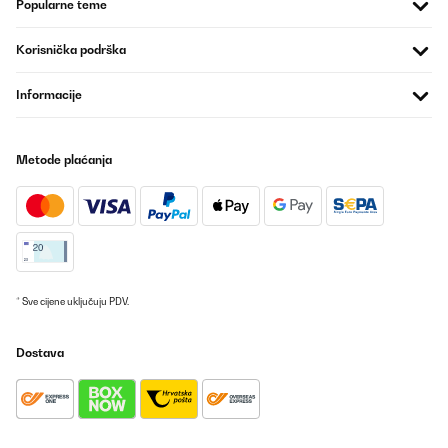
Amazon-Benutzer
Popularne teme
Prevedi
Korisnička podrška
POTVRĐENI PREGLED
Informacije
14/01/2018
we have it 2 months and it works well. Good security. Our
bedroom had a humidity of 77% and in the start there was in total
Metode plaćanja
about 3 litres of water in 16 hrs in the tank.
Amazon user
Prevedi
POTVRĐENI PREGLED
* Sve cijene uključuju PDV.
03/02/2017
Gut verarbeitet, sehr leiste für die GrößeDer Kompressor wird
Dostava
nicht wirklich laut, so dass ohne Stromverbrauchsmessung nicht
auffällt ob nur der Lüfter, oder auch der Kompressor
läuft.Nebenbei ich habe über eine Zeit von 162h [etwa 7 Tage]
(davon 2/3 eingeschaltet) folgende Verbrauchs- und
Leistungsdaten ermittelt:12,6 kWhMaximale Leistungsaufnahme
186 W Kompressor aktiv, 5 W Lüfter aktiv, 0,5 W Standby [Lüfter