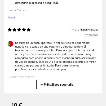
attaccarlo alla presa e dargli l'ON.
Utente Amazon
Prevedi
POTVRĐENI PREGLED
07/08/2019
Se trata de un buen aparatoEl nivel de ruido es soportable,
aunque yo lo tengo en una estancia y trabajar junto a él
funcionando no me es posible... Pero es soportable. He privado
otros y éste tiene un nivel menor de ruidoEs un aparato muy
compacto pero eficazLa cubeta esta diseñada para ser vacíada
de vez en cuando. Esto es...no puedo pretende dejarlo sin mirar
varios días porque es limitada. Pero para mi no es
problemaEstoy contento con la compra
Usuario/a de amazon
Prikaži sve recenzije
Prevedi
POTVRĐENI PREGLED
17/04/2019
-10 €