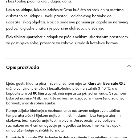
i bez toplog pića na kraju dugog dana.
Lako se uklapa, lako se održava:
Crno kućište sa staklenim vratima
diskretno se uklapa u svaki prostor – od dnevnog boravka do
ugostiteljskog objekta. Nožice podesive po visini prilagode se neravnoj
podlozi, a glatke unutarnje površine olakšavaju čišćenje.
Fleksibilna upotreba:
hladnjak za piće s velikim iskoristivim prostorom,
za gostinjske sobe, prostore za zabave, urede ili hotelske barove
Opis proizvoda
Ljeto, gosti, hladna pića – sve na jednom mjestu.
Klarstein Beersafe XXL
drži pivo, vino, pjenušac i bezalkoholna pića na stalnih 3–10 °C, a s
kapacitetom od
80 litara
uvijek ima mjesta za još jednu rundu. S razinom
buke od najviše 41 dB radi tiše od većine razgovora – savršeno za dnevni
boravak, ured ili sobnu šanku.
Kompresijsko hlađenje s EcoExcellence sustavom osigurava stabilnu
temperaturu čak i tijekom najtoplijih ljetnih dana – bez temperaturnih
skokova, bez razočaranja toplim pivom. Deset pozicija za police s
razmakom od 4 cm omogućuju prilagodbu za boce, limenke, tetrapak
ambalaže i kutije različitih formata.
Klarstein Beersafe XXL jednako je dobro rješenje kao minibar u dnevnom