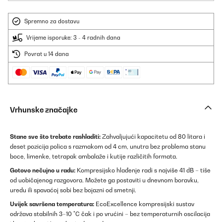
Spremno za dostavu
Vrijeme isporuke: 3 - 4 radnih dana
Povrat u 14 dana
Vrhunske značajke
Stane sve što trebate rashladiti:
Zahvaljujući kapacitetu od 80 litara i
deset pozicija polica s razmakom od 4 cm, unutra bez problema stanu
boce, limenke, tetrapak ambalaže i kutije različitih formata.
Gotovo nečujno u radu:
Kompresijsko hlađenje radi s najviše 41 dB – tiše
od uobičajenog razgovora. Možete ga postaviti u dnevnom boravku,
uredu ili spavaćoj sobi bez bojazni od smetnji.
Uvijek savršena temperatura:
EcoExcellence kompresijski sustav
održava stabilnih 3–10 °C čak i po vrućini – bez temperaturnih oscilacija