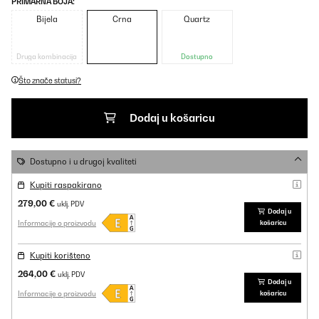
PRIMARNA BOJA:
Bijela
Crna
Quartz
Druga kombinacija
Dostupno
Što znače statusi?
Dodaj u košaricu
Dostupno i u drugoj kvaliteti
Kupiti raspakirano
279,00 €
uklj. PDV
Dodaj u
Informacije o proizvodu
košaricu
Kupiti korišteno
264,00 €
uklj. PDV
Dodaj u
Informacije o proizvodu
košaricu