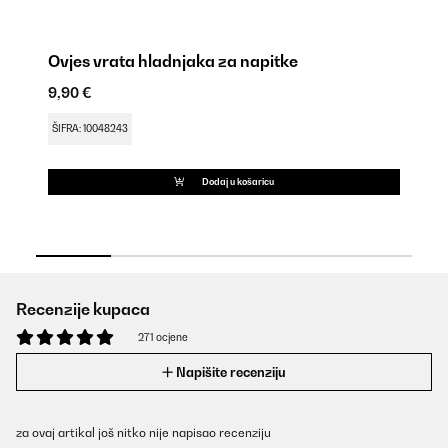
Ovjes vrata hladnjaka za napitke
Hl
9,90 €
12
ŠIFRA: 10048243
ŠI
Dodaj u košaricu
Recenzije kupaca
271 ocjene
Napišite recenziju
za ovaj artikal još nitko nije napisao recenziju