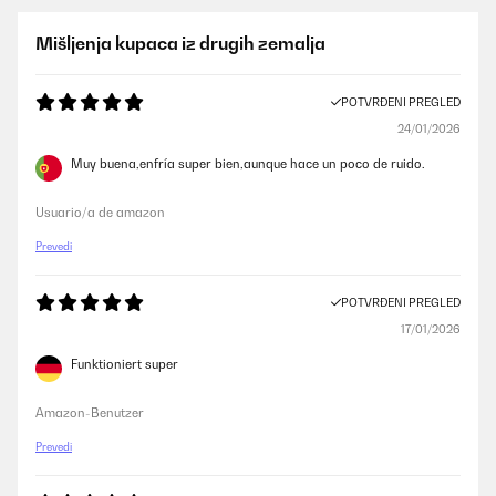
Mišljenja kupaca iz drugih zemalja
POTVRĐENI PREGLED
24/01/2026
Muy buena,enfría super bien,aunque hace un poco de ruido.
Usuario/a de amazon
Prevedi
POTVRĐENI PREGLED
17/01/2026
Funktioniert super
Amazon-Benutzer
Prevedi