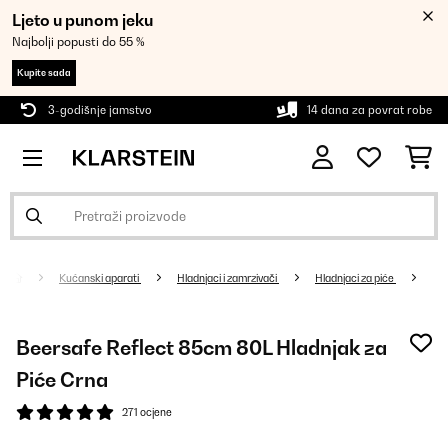
Ljeto u punom jeku
Najbolji popusti do 55 %
Kupite sada
3-godišnje jamstvo
14 dana za povrat robe
Kućanski aparati
Hladnjaci i zamrzivači
Hladnjaci za piće
Beersafe Reflect 85cm 80L Hladnjak za
Piće Crna
271 ocjene