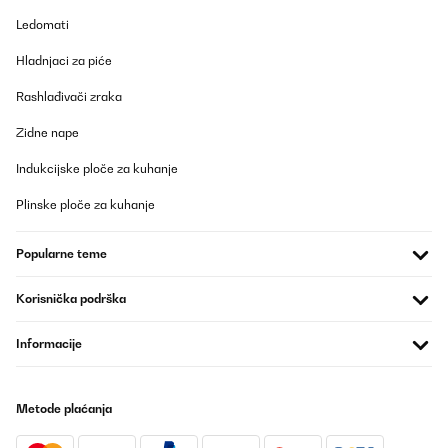
Ledomati
POTVRĐENI PREGLED
Hladnjaci za piće
09/10/2025
Rashlađivači zraka
Ich sag’s gleich: Der Klarstein Minikühlschrank ist mein
heimlicher Lieblingskollege im Büro geworden. Er meckert nicht,
braucht keinen Kaffee und sorgt dafür, dass meiner immer schön
Zidne nape
gekühlt bleibt. Was will man mehr?Temperatur? Punktlandung.
Nicht zu warm, nicht zu kalt – einfach perfekt. Oben steht eine
Indukcijske ploče za kuhanje
komplette Palette Red Bull, unten wartet die Milch brav auf ihren
Einsatz im Kaffee. Und das Beste: Das Teil ist flüsterleise. Kein
Plinske ploče za kuhanje
nerviges Brummen, kein Summen, nur angenehme Stille.Die
Glastür sieht schick aus, fast schon ein bisschen „Mini-Bar-Vibe“.
Man fühlt sich direkt motivierter, wenn man kurz rübergreift und
Popularne teme
sich ein kühles Getränk gönnt. Die Größe ist ideal fürs kleine Büro
oder Homeoffice – kompakt, aber nicht lächerlich
klein.Fazit:Klein, cool und absolut zuverlässig. Für mich der
Korisnička podrška
perfekte Mini-Fridge – mein Red Bull war noch nie so stilvoll
kaltgestellt!
Informacije
Amazon-Benutzer
Prevedi
Metode plaćanja
POTVRĐENI PREGLED