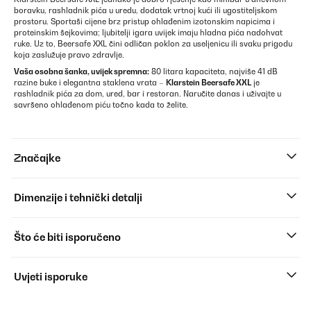
boravku, rashladnik pića u uredu, dodatak vrtnoj kući ili ugostiteljskom
prostoru. Sportaši cijene brz pristup ohlađenim izotonskim napicima i
proteinskim šejkovima; ljubitelji igara uvijek imaju hladna pića nadohvat
ruke. Uz to, Beersafe XXL čini odličan poklon za useljenicu ili svaku prigodu
koja zaslužuje pravo zdravlje.
Vaša osobna šanka, uvijek spremna:
80 litara kapaciteta, najviše 41 dB
razine buke i elegantna staklena vrata –
Klarstein Beersafe XXL
je
rashladnik pića za dom, ured, bar i restoran. Naručite danas i uživajte u
savršeno ohlađenom piću točno kada to želite.
Značajke
Dimenzije i tehnički detalji
Što će biti isporučeno
Uvjeti isporuke