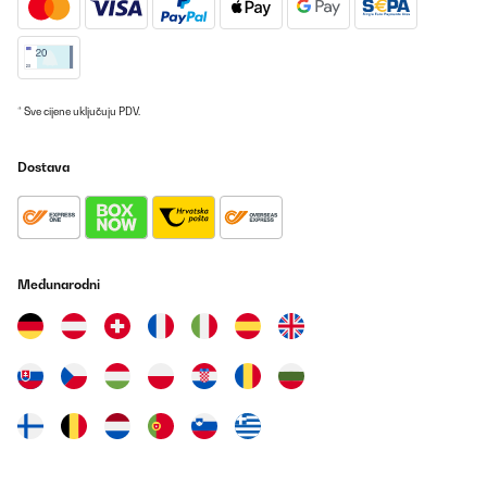
25/09/2025
Sieht gut aus, die gewünschte Gradzahl ist leicht einstellbar und
es geht viel mehr rein als in einen einfachen Kühlschrank.
Amazon-Benutzer
* Sve cijene uključuju PDV.
Prevedi
Dostava
POTVRĐENI PREGLED
21/09/2025
Toller kleiner Kühlschrank, genau wie ich ihn mir vorgestellt habe.
Obwohl so kompakt, geht doch einiges hinein. Und stylisch sieht
Međunarodni
er auch noch aus. Die Lieferung erfolgte auch sehr schnell. Ich bin
sehr zufrieden mit dem Gerät.
Amazon-Benutzer
Prevedi
POTVRĐENI PREGLED
29/08/2025
Super Kühlschrank, ist nach abschalten schnell wieder auf