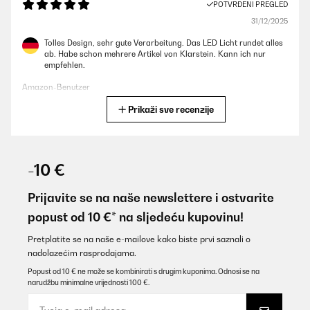
POTVRĐENI PREGLED
31/12/2025
Tolles Design, sehr gute Verarbeitung. Das LED Licht rundet alles
ab. Habe schon mehrere Artikel von Klarstein. Kann ich nur
empfehlen.
Amazon-Benutzer
Prikaži sve recenzije
Prevedi
POTVRĐENI PREGLED
09/11/2025
-10 €
Für eine Party gekauft. Läuft leise, kühlt gut, sieht klasse aus auf
der überdachten Terrasse..
Prijavite se na naše newslettere i ostvarite
popust od 10 €* na sljedeću kupovinu!
Amazon-Benutzer
Prevedi
Pretplatite se na naše e-mailove kako biste prvi saznali o
nadolazećim rasprodajama.
Popust od 10 € ne može se kombinirati s drugim kuponima. Odnosi se na
POTVRĐENI PREGLED
narudžbu minimalne vrijednosti 100 €.
05/11/2025