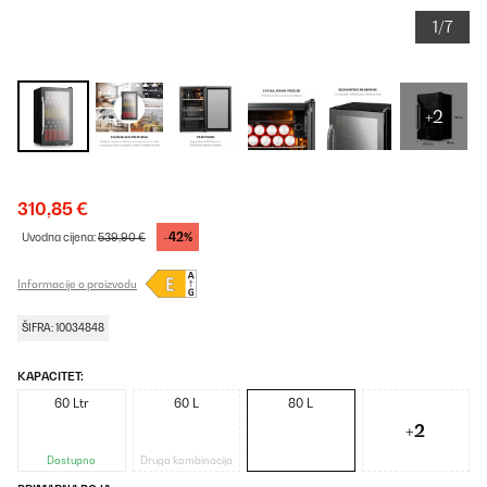
1/7
+2
310,85 €
-42%
Uvodna cijena:
539,90 €
Informacije o proizvodu
ŠIFRA: 10034848
KAPACITET:
60 Ltr
60 L
80 L
+2
Dostupno
Druga kombinacija