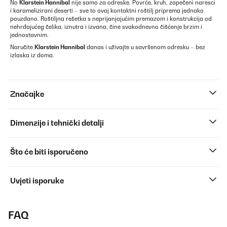
No
Klarstein Hannibal
nije samo za odreske. Povrće, kruh, zapečeni naresci
i karameli­zirani deserti – sve to ovaj kontaktni roštilj priprema jednako
pouzdano. Roštiljna rešetka s neprijanjajućim premazom i konstrukcija od
nehrđajućeg čelika, iznutra i izvana, čine svakodnevno čišćenje brzim i
jednostavnim.
Naručite
Klarstein Hannibal
danas i uživajte u savršenom odresku – bez
izlaska iz doma.
Značajke
Dimenzije i tehnički detalji
Što će biti isporučeno
Uvjeti isporuke
FAQ