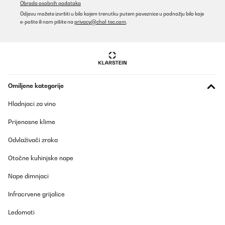
Obrada osobnih podataka
Prevedi
Odjavu možete izvršiti u bilo kojem trenutku putem poveznice u podnožju bilo koje
e-pošte ili nam pišite na
privacy@chal-tec.com
.
POTVRĐENI PREGLED
03/09/2024
Durch die Hitze von 800 Grad hat man innerhalb von 2 - 3
Minuten eine tolle Kruste und danach wird das Fleisch mit dem
Rost in das untere Fach eingeschoben und auf die gewünschte
Omiljene kategorije
Kerntemperatur fertig gegart.Sehr gut ist, dass die Hitze von
oben kommt und Fett in die mit Wasser gefüllt Trofschale tropft
Hladnjaci za vino
und nicht brennt wie es bei Unterhitze passiert. Das Gerät ist
sehr leicht und schnell zu reinigen.Die Bedienungsanleitung
widerspricht sich in verschiedenen Punkten und sollte auf jeden
Prijenosne klime
Fall überarbeitet werden. Deswegen ein Stern Abzug.Für den
Preis ein prima Gerät.
Odvlaživači zraka
Amazon-Benutzer
Otočne kuhinjske nape
Prevedi
Nape dimnjaci
POTVRĐENI PREGLED
Infracrvene grijalice
07/12/2023
Ledomati
Comprei um destes fornos em Julho/2024. O equipamento