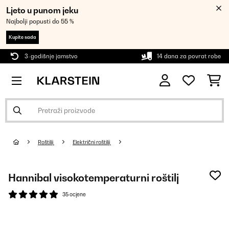
Ljeto u punom jeku
Najbolji popusti do 55 %
Kupite sada
3-godišnje jamstvo
14 dana za povrat robe
Roštilji
Električni roštilji
Hannibal visokotemperaturni roštilj
35 ocjene