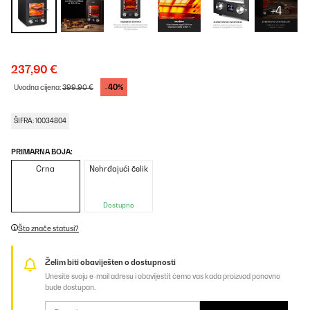
+4
237,90 €
-40%
Uvodna cijena:
399,90 €
ŠIFRA: 10034804
PRIMARNA BOJA:
Crna
Nehrđajući čelik
Dostupno
Što znače statusi?
Želim biti obaviješten o dostupnosti
Unesite svoju e-mail adresu i obavijestit ćemo vas kada proizvod ponovno
bude dostupan.