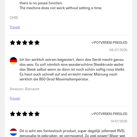
there is no pause function.
The machine does not work without setting a time.
CHIS
Prevedi
POTVRĐENI PREGLED
06/07/2025
Ich bin wirklich extrem begeistert, denn das Gerät macht genau
das was. Es soll nämlich eine wunderschöne Steakkruste wobei
das Steak selbst wenn es dünn ist noch schön saftig rosa bleibt.
Es heizt auch schnell auf und erreicht meiner Meinung nach
wirklich die 850 Grad Maximaltemperatur.
Amazon-Benutzer
Prevedi
POTVRĐENI PREGLED
14/01/2025
Dit is echt een fantastisch product, super degelijk (allemaal RVS),
eenvoudig te gebruiken, en vermogend. Zo veel power! Maar wel