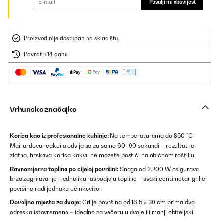
Pošalji mi obavijest
Proizvod nije dostupan na skladištu.
Povrat u 14 dana
Vrhunske značajke
Korica kao iz profesionalne kuhinje:
Na temperaturama do 850 °C
Maillardova reakcija odvija se za samo 60–90 sekundi – rezultat je
zlatna, hrskava korica kakvu ne možete postići na običnom roštilju.
Ravnomjerna toplina po cijeloj površini:
Snaga od 2.200 W osigurava
brzo zagrijavanje i jednoliku raspodjelu topline – svaki centimetar grilje
površine radi jednako učinkovito.
Dovoljno mjesta za dvoje:
Grilje površina od 18,5 × 30 cm prima dva
odreska istovremeno – idealno za večeru u dvoje ili manji obiteljski