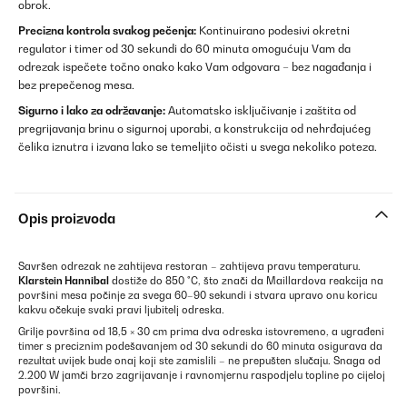
obrok.
Precizna kontrola svakog pečenja:
Kontinuirano podesivi okretni
regulator i timer od 30 sekundi do 60 minuta omogućuju Vam da
odrezak ispečete točno onako kako Vam odgovara – bez nagađanja i
bez prepečenog mesa.
Sigurno i lako za održavanje:
Automatsko isključivanje i zaštita od
pregrijavanja brinu o sigurnoj uporabi, a konstrukcija od nehrđajućeg
čelika iznutra i izvana lako se temeljito očisti u svega nekoliko poteza.
Opis proizvoda
Savršen odrezak ne zahtijeva restoran – zahtijeva pravu temperaturu.
Klarstein Hannibal
dostiže do 850 °C, što znači da Maillardova reakcija na
površini mesa počinje za svega 60–90 sekundi i stvara upravo onu koricu
kakvu očekuje svaki pravi ljubitelj odreska.
Grilje površina od 18,5 × 30 cm prima dva odreska istovremeno, a ugrađeni
timer s preciznim podešavanjem od 30 sekundi do 60 minuta osigurava da
rezultat uvijek bude onaj koji ste zamislili – ne prepušten slučaju. Snaga od
2.200 W jamči brzo zagrijavanje i ravnomjernu raspodjelu topline po cijeloj
površini.