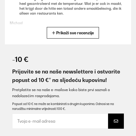
heel gecontroleerd met de temperatuur. Wat je er ook in maakt,
het krijgt door de hitte een totaal andere smaakbeleving, die ik
alleen van restaurants ken.
Michael
Prikaži sve recenzije
Prevedi
POTVRĐENI PREGLED
29/12/2024
-10 €
Le QR code vous emmène sur le mode emploi toutes langue
Prijavite se na naše newslettere i ostvarite
Utilisateur d'Amazon
popust od 10 €* na sljedeću kupovinu!
Prevedi
Pretplatite se na naše e-mailove kako biste prvi saznali o
nadolazećim rasprodajama.
POTVRĐENI PREGLED
Popust od 10 € ne može se kombinirati s drugim kuponima. Odnosi se na
narudžbu minimalne vrijednosti 100 €.
24/11/2024
P e r f e t t o
Utente Amazon