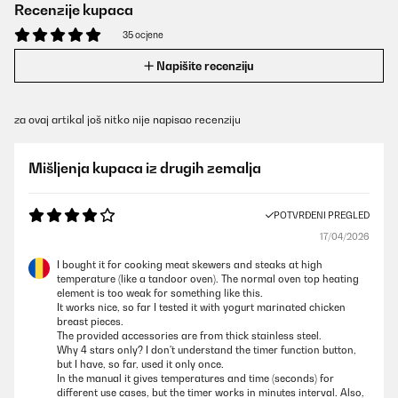
Recenzije kupaca
35 ocjene
Napišite recenziju
za ovaj artikal još nitko nije napisao recenziju
Mišljenja kupaca iz drugih zemalja
POTVRĐENI PREGLED
17/04/2026
I bought it for cooking meat skewers and steaks at high
temperature (like a tandoor oven). The normal oven top heating
element is too weak for something like this.
It works nice, so far I tested it with yogurt marinated chicken
breast pieces.
The provided accessories are from thick stainless steel.
Why 4 stars only? I don't understand the timer function button,
but I have, so far, used it only once.
In the manual it gives temperatures and time (seconds) for
different use cases, but the timer works in minutes interval. Also,