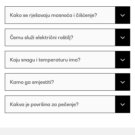
Kako se rješavaju masnoća i čišćenje?
Čemu služi električni roštilj?
Koju snagu i temperaturu ima?
Kamo ga smjestiti?
Kakva je površina za pečenje?