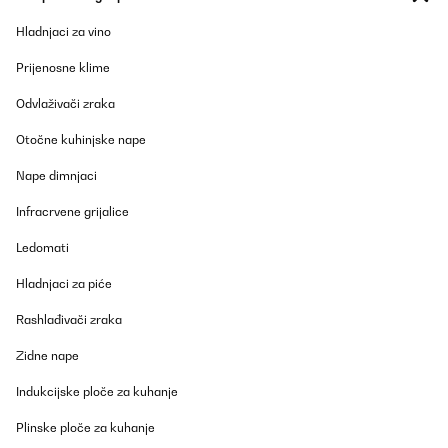
Hladnjaci za vino
Prijenosne klime
Odvlaživači zraka
Otočne kuhinjske nape
Nape dimnjaci
Infracrvene grijalice
Ledomati
Hladnjaci za piće
Rashlađivači zraka
Zidne nape
Indukcijske ploče za kuhanje
Plinske ploče za kuhanje