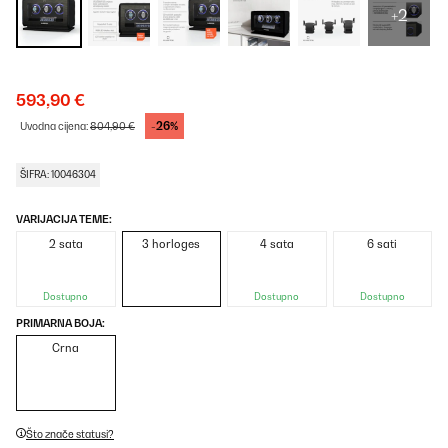
+2
593,90 €
-26%
Uvodna cijena:
804,90 €
ŠIFRA: 10046304
VARIJACIJA TEME:
2 sata
3 horloges
4 sata
6 sati
Dostupno
Dostupno
Dostupno
PRIMARNA BOJA:
Crna
Što znače statusi?