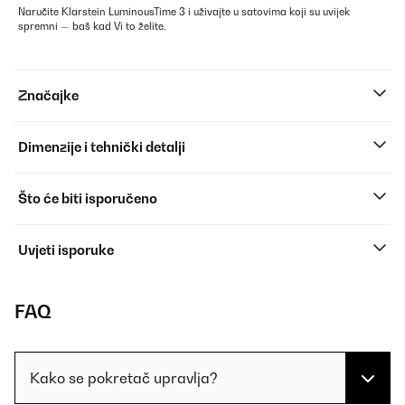
Naručite Klarstein LuminousTime 3 i uživajte u satovima koji su uvijek
spremni — baš kad Vi to želite.
Značajke
Dimenzije i tehnički detalji
Što će biti isporučeno
Uvjeti isporuke
FAQ
Kako se pokretač upravlja?