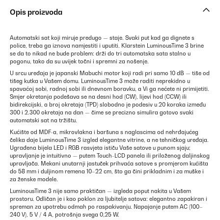
Opis proizvoda
Automatski sat koji miruje predugo — staje. Svaki put kad ga dignete s
police, treba ga iznova namjestiti i uputiti. Klarstein LuminousTime 3 brine
se da to nikad ne bude problem: drži do tri automatska sata stalno u
pogonu, tako da su uvijek točni i spremni za nošenje.
U srcu uređaja je japanski Mabuchi motor koji radi pri samo 10 dB — tiše od
tišeg kutka u Vašem domu. LuminousTime 3 može raditi neprekidno u
spavaćoj sobi, radnoj sobi ili dnevnom boravku, a Vi ga nećete ni primijetiti.
Smjer okretanja podešava se na desni hod (CW), lijevi hod (CCW) ili
bidirekcijski, a broj okretaja (TPD) slobodno je podesiv u 20 koraka između
300 i 2.300 okretaja na dan — čime se precizno simulira gotovo svaki
automatski sat na tržištu.
Kućište od MDF-a, mikrovlakna i baršuna s naglascima od nehrđajućeg
čelika daje LuminousTime 3 izgled elegantne vitrine, a ne tehničkog uređaja.
Ugrađena bijela LED i RGB rasvjeta ističu Vaše satove u punom sjaju;
upravljanje je intuitivno — putem Touch-LCD panela ili priloženog daljinskog
upravljača. Mekani unutarnji jastuček prihvaća satove s promjerom kućišta
do 58 mm i duljinom remena 10–22 cm, što ga čini prikladnim i za muške i
za ženske modele.
LuminousTime 3 nije samo praktičan — izgleda poput nakita u Vašem
prostoru. Odličan je i kao poklon za ljubitelje satova: elegantno zapakiran i
spreman za upotrebu odmah po raspakivanju. Napajanje putem AC (100–
240 V), 5 V / 4 A, potrošnja svega 0,25 W.