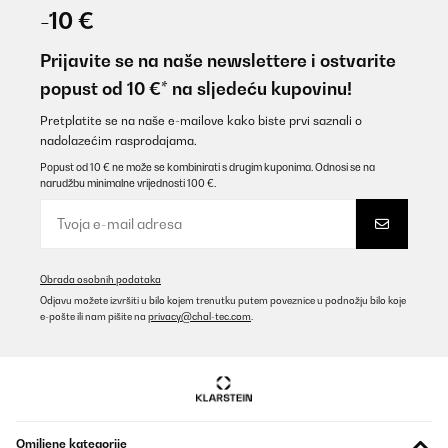
-10 €
Prijavite se na naše newslettere i ostvarite
popust od 10 €* na sljedeću kupovinu!
Pretplatite se na naše e-mailove kako biste prvi saznali o
nadolazećim rasprodajama.
Popust od 10 € ne može se kombinirati s drugim kuponima. Odnosi se na
narudžbu minimalne vrijednosti 100 €.
Obrada osobnih podataka
Odjavu možete izvršiti u bilo kojem trenutku putem poveznice u podnožju bilo koje
e-pošte ili nam pišite na
privacy@chal-tec.com
.
Omiljene kategorije