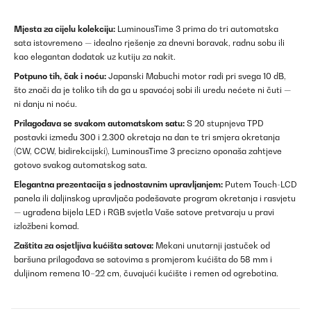
Mjesta za cijelu kolekciju:
LuminousTime 3 prima do tri automatska
sata istovremeno — idealno rješenje za dnevni boravak, radnu sobu ili
kao elegantan dodatak uz kutiju za nakit.
Potpuno tih, čak i noću:
Japanski Mabuchi motor radi pri svega 10 dB,
što znači da je toliko tih da ga u spavaćoj sobi ili uredu nećete ni čuti —
ni danju ni noću.
Prilagođava se svakom automatskom satu:
S 20 stupnjeva TPD
postavki između 300 i 2.300 okretaja na dan te tri smjera okretanja
(CW, CCW, bidirekcijski), LuminousTime 3 precizno oponaša zahtjeve
gotovo svakog automatskog sata.
Elegantna prezentacija s jednostavnim upravljanjem:
Putem Touch-LCD
panela ili daljinskog upravljača podešavate program okretanja i rasvjetu
— ugrađena bijela LED i RGB svjetla Vaše satove pretvaraju u pravi
izložbeni komad.
Zaštita za osjetljiva kućišta satova:
Mekani unutarnji jastuček od
baršuna prilagođava se satovima s promjerom kućišta do 58 mm i
duljinom remena 10–22 cm, čuvajući kućište i remen od ogrebotina.