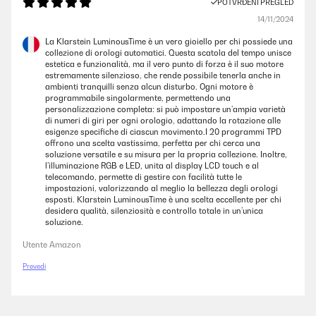
POTVRĐENI PREGLED
14/11/2024
La Klarstein LuminousTime è un vero gioiello per chi possiede una
collezione di orologi automatici. Questa scatola del tempo unisce
estetica e funzionalità, ma il vero punto di forza è il suo motore
estremamente silenzioso, che rende possibile tenerla anche in
ambienti tranquilli senza alcun disturbo. Ogni motore è
programmabile singolarmente, permettendo una
personalizzazione completa: si può impostare un’ampia varietà
di numeri di giri per ogni orologio, adattando la rotazione alle
esigenze specifiche di ciascun movimento.I 20 programmi TPD
offrono una scelta vastissima, perfetta per chi cerca una
soluzione versatile e su misura per la propria collezione. Inoltre,
l’illuminazione RGB e LED, unita al display LCD touch e al
telecomando, permette di gestire con facilità tutte le
impostazioni, valorizzando al meglio la bellezza degli orologi
esposti. Klarstein LuminousTime è una scelta eccellente per chi
desidera qualità, silenziosità e controllo totale in un’unica
soluzione.
Utente Amazon
Prevedi