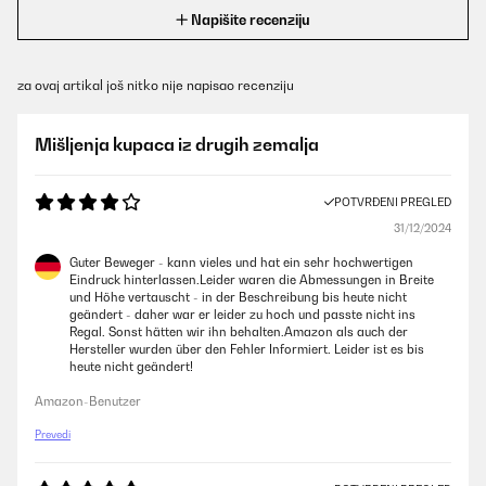
Napišite recenziju
za ovaj artikal još nitko nije napisao recenziju
Mišljenja kupaca iz drugih zemalja
POTVRĐENI PREGLED
31/12/2024
Guter Beweger - kann vieles und hat ein sehr hochwertigen
Eindruck hinterlassen.Leider waren die Abmessungen in Breite
und Höhe vertauscht - in der Beschreibung bis heute nicht
geändert - daher war er leider zu hoch und passte nicht ins
Regal. Sonst hätten wir ihn behalten.Amazon als auch der
Hersteller wurden über den Fehler Informiert. Leider ist es bis
heute nicht geändert!
Amazon-Benutzer
Prevedi