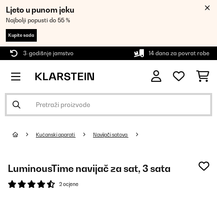
Ljeto u punom jeku
Najbolji popusti do 55 %
Kupite sada
3-godišnje jamstvo
14 dana za povrat robe
Kućanski aparati
Navijači satova
LuminousTime navijač za sat, 3 sata
2 ocjene