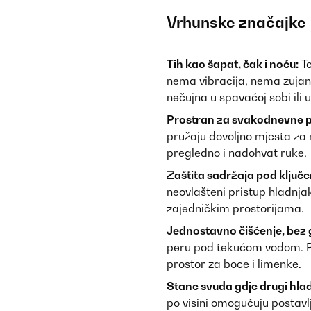
Vrhunske značajke
Tih kao šapat, čak i noću:
Te
nema vibracija, nema zujan
nečujna u spavaćoj sobi ili 
Prostran za svakodnevne p
pružaju dovoljno mjesta za n
pregledno i nadohvat ruke.
Zaštita sadržaja pod ključ
neovlašteni pristup hladnj
zajedničkim prostorijama.
Jednostavno čišćenje, bez 
peru pod tekućom vodom. Pr
prostor za boce i limenke.
Stane svuda gdje drugi hla
po visini omogućuju postavl