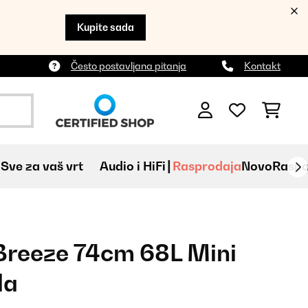
Kupite sada
Često postavljana pitanja
Kontakt
Sve za vaš vrt
Audio i HiFi
Rasprodaja
Novo
Raspa
Breeze 74cm 68L Mini
la