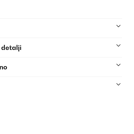
 detalji
eno