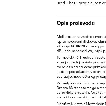
ured – bez ugradnje, bez 
Opis proizvoda
Mali prostor ne znači da morate 
ispravno čuvanih lijekova.
Klar
situacije:
68 litara
korisnog pro
dB – tiha, nenametljiva, uvijek pr
Termoelektrični rashladni susta
zujanja. Uređaj možete postaviti
toliko je tih da ga jedva primje
se čiste pod tekućom vodom, a v
sadržaj od neovlaštenog pristu
Zahvaljujući kompaktnim vanjs
Breeze 68 stane tamo gdje stand
zajedničke prostorije. Napitci, h
lako uklapa u svaki prostor. Op
Naručite Klarstein Matterhorn 