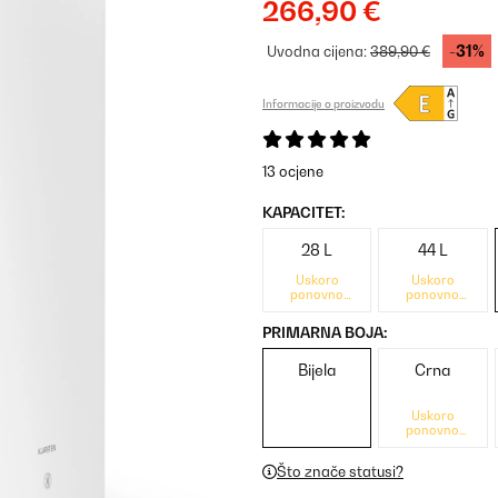
266,90 €
-31%
Uvodna cijena:
389,90 €
Informacije o proizvodu
13 ocjene
KAPACITET:
28 L
44 L
Uskoro
Uskoro
ponovno
ponovno
dostupno
dostupno
PRIMARNA BOJA:
Bijela
Crna
Uskoro
ponovno
dostupno
Što znače statusi?