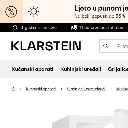
Ljeto u punom j
Najbolji popusti do 55 %
3-godišnje jamstvo
14 dana za povrat robe
Kućanski aparati
Kuhinjski uređaji
Grijalic
Kućanski aparati
Hladnjaci i zamrzivači
Miniba