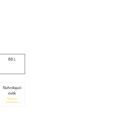
68 L
Nehrđajući
čelik
Uskoro
ponovno
dostupno