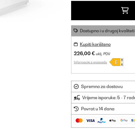
Dostupno i u drugoj kvaliteti
Kupiti korišteno
226,00 €
uklj. PDV
Informacije o proizvodu
Spremno za dostavu
Vrijeme isporuke: 5 - 7 ra
Povrat u 14 dana