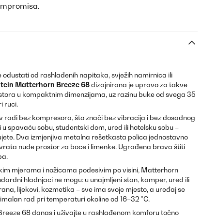
kompromisa.
odustati od rashlađenih napitaka, svježih namirnica ili
stein Matterhorn Breeze 68
dizajnirana je upravo za takve
stora u kompaktnim dimenzijama, uz razinu buke od svega 35
i ruci.
v radi bez kompresora, što znači bez vibracija i bez dosadnog
 u spavaću sobu, studentski dom, ured ili hotelsku sobu –
ćujete. Dva izmjenjiva metalna rešetkasta polica jednostavno
rata nude prostor za boce i limenke. Ugrađena brava štiti
pa.
kim mjerama i nožicama podesivim po visini, Matterhorn
ardni hladnjaci ne mogu: u unajmljeni stan, kamper, ured ili
rana, lijekovi, kozmetika – sve ima svoje mjesto, a uređaj se
timalan rad pri temperaturi okoline od 16–32 °C.
Breeze 68 danas i uživajte u rashlađenom komforu točno