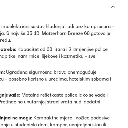
rmoelektrični sustav hlađenja radi bez kompresora –
ja. S najviše 35 dB, Matterhorn Breeze 68 gotovo je
uredu.
otrebe:
Kapacitet od 68 litara i 2 izmjenjive police
apitke, namirnice, lijekove i kozmetiku – sve
em:
Ugrađena sigurnosna brava onemogućuje
aku – posebno korisno u uredima, hotelskim sobama i
gnjavaže:
Metalne rešetkaste police lako se vade i
etinac na unutarnjoj strani vrata nudi dodatni
dnjaci ne mogu:
Kompaktne mjere i nožice podesive
janje u studentski dom, kamper, unajmljeni stan ili