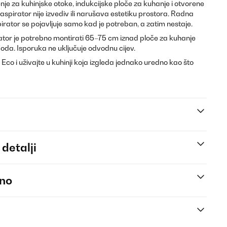
enje za kuhinjske otoke, indukcijske ploče za kuhanje i otvorene
aspirator nije izvediv ili narušava estetiku prostora. Radna
pirator se pojavljuje samo kad je potreban, a zatim nestaje.
tor je potrebno montirati 65–75 cm iznad ploče za kuhanje
voda. Isporuka ne uključuje odvodnu cijev.
Eco i uživajte u kuhinji koja izgleda jednako uredno kao što
 detalji
eno