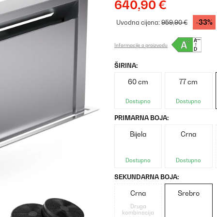
640,90 €
-33%
Uvodna cijena:
959,90 €
Informacije o proizvodu
ŠIRINA:
60 cm
77 cm
Dostupno
Dostupno
PRIMARNA BOJA:
Bijela
Crna
Dostupno
Dostupno
SEKUNDARNA BOJA:
Crna
Srebro
Druga
kombinacija