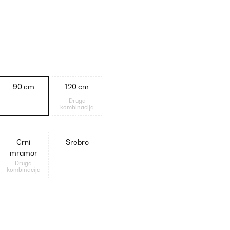
90 cm
120 cm
Druga
kombinacija
Crni
Srebro
mramor
Druga
kombinacija