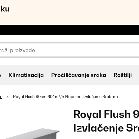
eku
e
Klimatizacija
Pročišćavanje zraka
Roštilji
e
Royal Flush 90cm 604m³/h Napa na Izvlačenje Srebrna
Royal Flush
Izvlačenje S