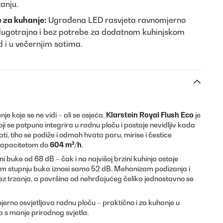
tanju.
e za kuhanje:
Ugrađena LED rasvjeta ravnomjerno
 dugotrajno i bez potrebe za dodatnom kuhinjskom
d i u večernjim satima.
e koje se ne vidi – ali se osjeća.
Klarstein Royal Flush Eco
je
i se potpuno integrira u radnu ploču i postaje nevidljiv kada
i, tiho se podiže i odmah hvata paru, mirise i čestice
 kapacitetom do
604 m³/h
.
i buke od 68 dB – čak i na najvišoj brzini kuhinja ostaje
em stupnju buka iznosi samo 52 dB. Mehanizam podizanja i
bez trzanja, a površina od nehrđajućeg čelika jednostavno se
rno osvjetljava radnu ploču – praktično i za kuhanje u
a s manje prirodnog svjetla.