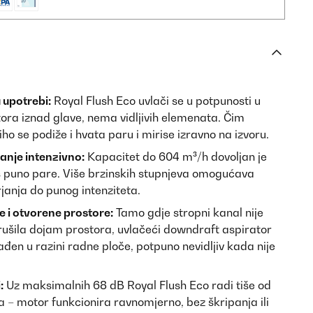
 upotrebi:
Royal Flush Eco uvlači se u potpunosti u
ora iznad glave, nema vidljivih elemenata. Čim
iho se podiže i hvata paru i mirise izravno na izvoru.
anje intenzivno:
Kapacitet do 604 m³/h dovoljan je
 s puno pare. Više brzinskih stupnjeva omogućava
janja do punog intenziteta.
e i otvorene prostore:
Tamo gdje stropni kanal nije
rušila dojam prostora, uvlačeći downdraft aspirator
ađen u razini radne ploče, potpuno nevidljiv kada nije
:
Uz maksimalnih 68 dB Royal Flush Eco radi tiše od
 – motor funkcionira ravnomjerno, bez škripanja ili