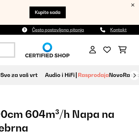
Kupite sada
Često postavljana pitanja
Kontakt
Sve za vaš vrt
Audio i HiFi
Rasprodaja
Novo
Raspa
 90cm 604m³/h Napa na
rebrna