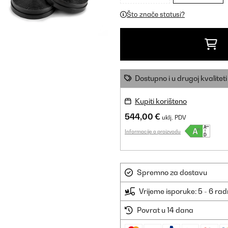
Što znače statusi?
Dostupno i u drugoj kvaliteti
Kupiti korišteno
544,00 €
uklj. PDV
Informacije o proizvodu
Spremno za dostavu
Vrijeme isporuke: 5 - 6 ra
Povrat u 14 dana