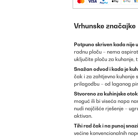
Vrhunske značajke
Potpuno skriven kada nije u
radnu ploču – nema aspirat
uključite ploču za kuhanje, t
Snažan odvod i kada je kuh
čak i za zahtjevno kuhanje
prilagodbu – od laganog pir
Stvoreno za kuhinjske otok
moguć ili bi viseća napa na
nudi najčišće rješenje – ugr
aktivan.
Tihi rad čak i na punoj snazi
većine konvencionalnih napa