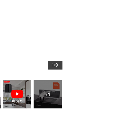
1/9
+4